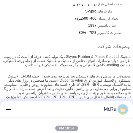
صفحه اصلی بازار:
در سراسر جهان
مارک های:
Skypro
تعداد کارمندان:
400~500مردم
سال تاسیس:
1997
صادرات کامپیوتر:
70% - 80%
توضیحات شرکت
نانجینگ Skypro Rubber & Plastic Co.، Ltd.، یک تولید کننده حرفه ای است که در زمینه
طراحی، تولید و صادرات انواع مختلفی از لاستیک و پلاستیک تسمه از جمله ورقه لاستیکی،
لاستیک matting، کاشی لاستیکی و دیگر محصولات لاستیکی غیر استاندارد.
محصولات ما شامل ورق های لاستیکی تجاری درجه بندی شده از جمله EPDM، لاستیک
سیلیکون و لاستیک فلورین (ورق Dupont's Viton) است، ما همچنین در ورق های دیگر
مانند لاستیک طبیعی، SBR، NBR، که دارای اسید های مقاوم به روغن و قلیایی- مقاومت،
مقاوم در برابر آب، مقاوم در برابر آتش، عایق، هدایت و ضد لغزش. تمام نمرات بالا در رنگ
های مختلف به منظور بهینه سازی درخواست های خاص مشتریان ارائه می شود.
تسمه نقاله (انتقال، انتقال) پلی اتیلن PVC (PU، PE، TPU، TPEE، سیلیکن، تفلون) یک
خط تولید جدید است که ما دو سال قبل راه اندازی کردیم که عمدتا برای خطوط لوله
تنباکو، تدارکات، چوب استفاده می شود ، سنگ، الکترونیک، صنایع سبزی و صنایع غذایی. ما
کارکنان و مهندسین پیشرفته ما به طور مداوم مشتریان ما قیمت رقابتی، کیفیت برتر و
Mr.Rui
قادر به بررسی، طراحی، نصب و نگهداری نوار نقاله سفارشی و انتقال کمربندهای
همچنین خدمات پس از فروش معقول را عرضه می کنند. شبکه فروش ما به بیش از 30
مخصوص برنامه های کاربردی ویژه هستیم.
کشور شامل جنوب شرق آسیا، آمریکای شمالی، اروپا و سایر مناطق در سراسر جهان
گسترش می یابد.
10:54 PM
ما در حال توسعه فن آوری های پیشرفته برای رفع نیازهای به تدریج جدید از صنایع مهندسی