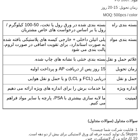
زمان تحویل: 15-20 روز
MOQ: 500pcs / color
بسته بندی راه
بسته بندی شده در ورق رول یا تخت، 50-100 کیلوگرم /
رول یا بر اساس درخواست های خاص مشتریان
بسته بندی مواد
پلی اتیلن داخلی + خارجی کیسه های پلاستیکی بافته شده
به صورت استاندارد، برای تقویت اضافی در صورت لزوم،
پالت بندی می شود
علائم حمل و نقل
بسته بندی خنثی با نشانه های چاپ شده.
زمان تحویل
15 روز پس از دریافت AP و پرداخت اولیه
حمل و نقل
دریایی (FCL و LCL) و یا حمل و نقل هوایی
اندازه ویژه
ما خدمات برش را برای اندازه های ویژه ارائه می دهیم
لمینیت
ما لایه سازی بیشتری با PSA، پارچه یا سایر مواد فراهم
می کنیم.
سوالات متداول (سوالات متداول)
1. قابلیت شرکت شما چیست؟
Skypro یک تولید کننده حرفه ای ورق لاستیکی برای بیش از دو دهه است.
10 کارخانه بزرگ لاستیکی در چین.