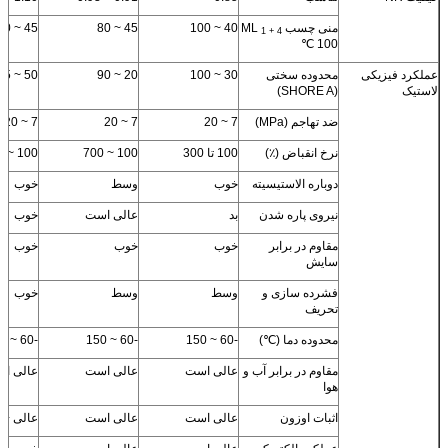
منی چسب ML
40 ~ 100
45 ~ 80
45 ~ 60
1 + 4
100 ℃
عملکرد فیزیکی
محدوده سختی
30 ~ 100
20 ~ 90
50 ~ 95
لاستیک
(SHORE A)
ضد تهاجم (MPa)
7 ~ 20
7 ~ 20
7 ~ 20
نرخ انقباض (٪)
100 تا 300
100 ~ 700
100 ~ 500
دوباره الاستیسیته
خوب
وسط
خوب
نیروی پاره شدن
بد
عالی است
خوب
مقاوم در برابر
خوب
خوب
خوب
سایش
فشرده سازی و
وسط
وسط
خوب
تحریف
محدوده دما (℃)
-60 ~ 150
-60 ~ 150
-60 ~ 150
مقاوم در برابر آب و
عالی است
عالی است
عالی ا
هوا
اثبات اوزون
عالی است
عالی است
عالی +