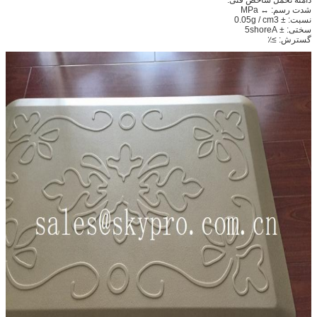
شدت رسم: ↔ MPa
نسبت: ± 0.05g / cm3
سختی: ± 5shoreA
گسترش: ≥٪