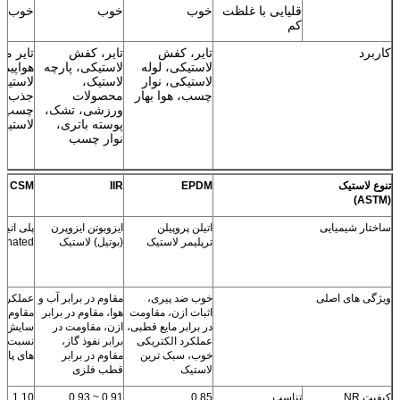
قلیایی با غلظت
خوب
خوب
خوب
کم
کاربرد
تایر، کفش
تایر، کفش
تایر ما
لاستیکی، لوله
لاستیکی، پارچه
هواپیم
لاستیکی، نوار
لاستیک،
لاستیک
چسب، هوا بهار
محصولات
جذب شو
ورزشی، تشک،
چسب، ل
پوسته باتری،
لاستیک
نوار چسب
تنوع لاستیک
EPDM
IIR
CSM
(ASTM)
ساختار شیمیایی
اتیلن پروپیلن
ایزوبوتن ایزوپرن
پلی اتیل
ترپلیمر لاستیک
(بوتیل) لاستیک
fonated
ویژگی های اصلی
خوب ضد پیری،
مقاوم در برابر آب و
عملکرد ب
اثبات ازن، مقاومت
هوا، مقاوم در برابر
مقاوم در
در برابر مایع قطبی،
ازن، مقاومت در
سایش و 
عملکرد الکتریکی
برابر نفوذ گاز،
خوب، سبک ترین
مقاوم در برابر
های پایین
لاستیک
قطب فلزی
کیفیت NR
تناسب
0.85
0.91 ~ 0.93
1.10