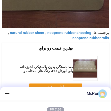
natural rubber sheet
neoprene rubber sheeting
برچسب ها:
,
,
neoprene rubber rolls
بهترين قيمت رو براي
ضد خستگی بدون پلاستیکی آشپزخانه
پلی اورتان PU، رنگ های مختلف و
بافت
ادامه هید
Mr.Rui
ورق لاستیکی نئوپرن
بیش
7:50 PM