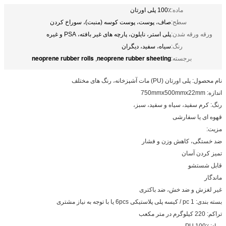
ماده:
100٪ پلی اورتان
سطح:
صاف، پوست، پوست کوسه (منبت)، سوراخ کردن
ورقه ورقه شدن:
پلی استر، نایلون، پارچه های غیر بافته، PSA و غیره
رنگ:
سیاه، سفید، دیگران
neoprene rubber rolls
neoprene rubber sheeting
برجسته:
,
نام محصول: پلی اورتان (PU) مات آشپزخانه، رنگ های مختلف
اندازه: 750mmx500mmx22mm
رنگ: کرم سفید، سیاه و سفید، سبز،
قهوه ای یا سفارشی
مزیت:
ضد خستگی، کاهش وزن و فشار
تمیز کردن آسان
قابل شستشو
ماندگار
غیر لغزش و ضد خش، ضد باکتری
بسته بندی: 1 pc / کیسه پلی پلاستیکی 6pcs یا با توجه به نیاز مشتری
تراکم: 220 کیلوگرم در متر مکعب
مواد: PU 100٪