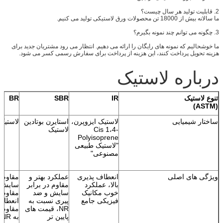
2. قابلیت تولید هر سال چیست؟
ما سالانه بیش از 18000 تن محصولات ورق لاستیکی تولید می کنیم.
3. چگونه می توانم چند نمونه بگیرم؟
ما خوشحالیم که نمونه های رایگان را ارائه می دهیم. انتظار می رود مشتریان جدید برای
هزینه تحویل پرداخت کنند، این هزینه از پرداخت برای سفارش رسمی کسر می شود.
درباره لاستیک
تنوع لاستیک
IR
SBR
BR
(ASTM)
ساختار شیمیایی
لاستیک ایزوپرن،
استایرن بوتادین
لاستیک 
Cis 1،4-
لاستیک
Polyisoprene
"لاستیک طبیعی
مصنوعی"
ویژگی های اصلی
انعطاف پذیری
عملکرد بهتر و
مقاوم د
بالا، عملکرد
مقاوم در برابر
خوب مکانیک
سایش و ضد
مقاوم د
فیزیکی جامع
پیری نسبت به
انعطاف
NR، قیمت های
مقاوم 
پایین تر
به NR