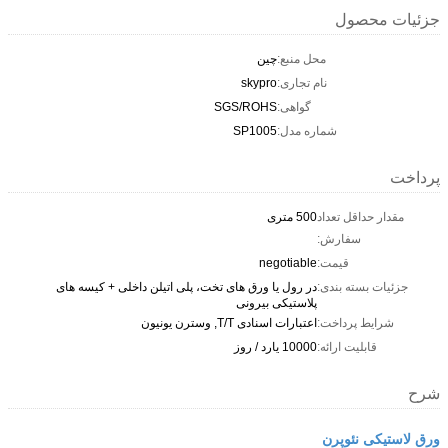
جزئیات محصول
محل منبع:
چین
نام تجاری:
skypro
گواهی:
SGS/ROHS
شماره مدل:
SP1005
پرداخت
مقدار حداقل تعداد
500 متری
سفارش:
قیمت:
negotiable
جزئیات بسته بندی:
در رول یا ورق های تخت، پلی اتیلن داخلی + کیسه های
پلاستیکی بیرونی
شرایط پرداخت:
اعتبارات اسنادی T/T, وسترن یونیون
قابلیت ارائه:
10000 یارد / روز
شرح
ورق لاستیکی نئوپرن