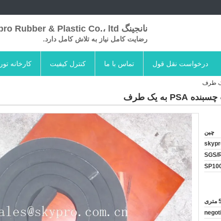
نانجینگ Skypro Rubber & Plastic Co.، ltd
رضایت کامل نیاز به تلاش کامل دارد.
درخواست نقل قول
تماس با ما
کنترل کیفیت
کارخانه تور
P به یک طرف
چین
skypr
SGS/
SP10
ی
negot