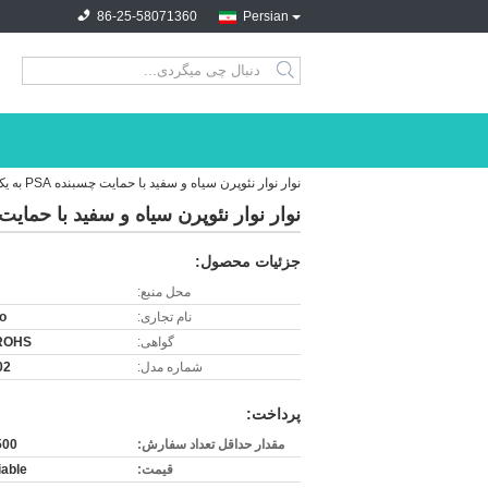
86-25-58071360
Persian
search
نوار نوار نئوپرن سیاه و سفید با حمایت چسبنده PSA به یک طرف
نوار نوار نئوپرن سیاه و سفید با حمایت چسبنده SA
جزئیات محصول:
محل منبع:
نام تجاری:
o
گواهی:
ROHS
شماره مدل:
02
پرداخت:
مقدار حداقل تعداد سفارش:
500 متر
قیمت:
iable