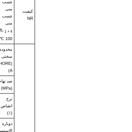
چسب
منی
کیفیت
چسب
NR
منی
ML
1 + 4
100 ℃
محدوده
سختی
SHORE
A)
ضد تهاج
(MPa)
نرخ
انقباض
(٪)
دوباره
الاستیس