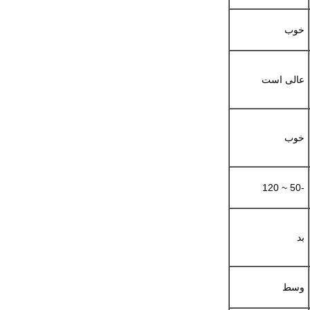
خوب
عالی است
خوب
-50 ~ 120
بد
وسط