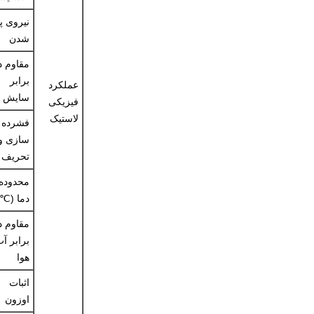
نیروی پ
شدن
مقاوم د
برابر
عملکرد
سایش
فیزیکی
لاستیک
فشرده
سازی و
تحریف
محدوده
دما (℃)
مقاوم د
برابر آ
هوا
اثبات
اوزون