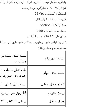
با پارچه متصل توسط نایلون، پلی استر، پارچه های غیر بافت
تراکم: 150-300 کیلوگرم در متر مکعب
استحکام کششی: 0.3Mpa
قدرت تیر: 1.2 مگاپاسکال
سختی: 5-10 Shore A
طول مدت انقراض: 350٪
دمای کار: -30-70 درجه سانتیگراد
کاربرد: لباس های مرطوب، دستکش های عایق دار، دستکش ه
بسته بندی و حمل و نقل:
بسته بندی راه
مشتریان
پلی اتیلن داخلی + 
بسته بندی مواد
اضافی در صورت لز
علائم حمل و نقل
بسته بندی خنثی با 
زمان تحویل
15 روز پس از دریافت AP و پرداخت اولیه
حمل و نقل
دریایی (FCL و LCL) و یا حمل و نقل هوایی