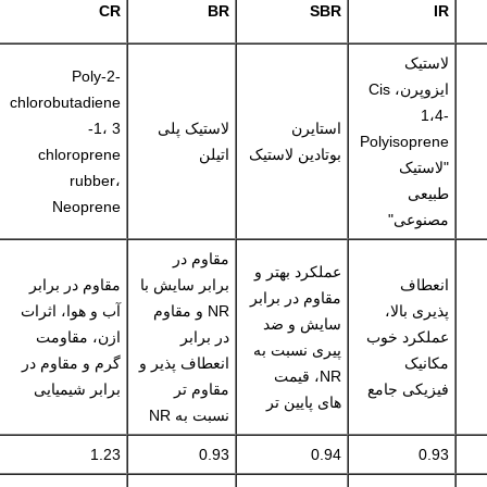
CR
BR
SBR
IR
لاستیک
Poly-2-
ایزوپرن، Cis
chlorobutadiene
1،4-
استایرن
لاستیک پلی
-1، 3
Polyisoprene
بوتادین لاستیک
اتیلن
chloroprene
"لاستیک
rubber،
طبیعی
Neoprene
مصنوعی"
مقاوم در
عملکرد بهتر و
انعطاف
برابر سایش با
مقاوم در برابر
مقاوم در برابر
پذیری بالا،
NR و مقاوم
آب و هوا، اثرات
سایش و ضد
عملکرد خوب
در برابر
ازن، مقاومت
پیری نسبت به
مکانیک
انعطاف پذیر و
گرم و مقاوم در
NR، قیمت
فیزیکی جامع
مقاوم تر
برابر شیمیایی
های پایین تر
نسبت به NR
1.23
0.93
0.94
0.93