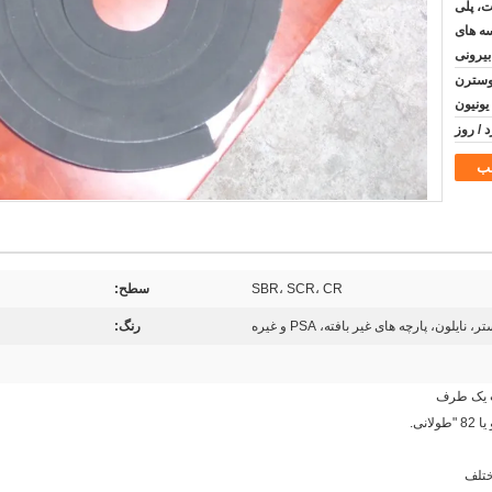
ت، پلی
سه های
بیرونی
رات اسنادی T/T, وسترن
یونیون
ب
SBR، SCR، CR
سطح:
، نایلون، پارچه های غیر بافته، PSA و غیره
رنگ:
ختلف