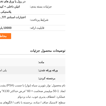
در رول یا ورق های تخ
جزئیات بسته بندی:
اتیلن داخلی + کی
پلاستیکی 
اعتبا
شرایط پرداخت:
قابلیت ارائه:
10000 یارد / روز
مخاط
توضیحات محصول جزئیات
ماده:
ورقه ورقه شدن:
پلی استر
برجسته کردن:
نام محصول: نوار نئوپرن سیاه (نوار) ​​با چسب (PSA) پشت یک طرف
ابعاد: 1-50 میلیمتر ضخامت × 60 "عرض حداکثر X130" و یا 82 "طولانی.
عملکرد: انعطاف پذیری خوب، ثبات و دوام
سطح: لاستیک صاف / ساده، برجسته با بافت / الگوهای م