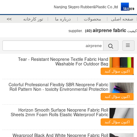
Nanjing Skypro Rubber&Plastic Co.,ltd
صفحه اصلی
محصولات
درباره ما
تور کارخانه
>>
airprene fabric
کیفیت
supplier.
(40)
Tear - Resistant Neoprene Textile Fabric Hand
Washable For Outdoor Bag
اکنون سؤال کنید
Colorful Professional Flexibly SBR Neoprene Fabric
Roll Pattern Non - toxicity Environmental Protection
اکنون سؤال کنید
Horizon Smooth Surface Neoprene Fabric Roll
Sheets 2mm Foam Rolls Elastic Waterproof Fabric
اکنون سؤال کنید
Wearproof Black And White Neoprene Fabric Roll