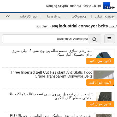
Nanjing Skypro Rubber&Plastic Co.,ltd
صفحه اصلی
محصولات
درباره ما
تور کارخانه
>>
industrial conveyor belts
کیفیت
supplier.
(100)
سفارشی سازی تسمه نقاله پی وی سی 5 میلی متری
برای لجستیک انبار سبک
اکنون سؤال کنید
Three Inserted Belt Cut Resistant Anti Static Food
Grade Transparent Conveyor Belts
اکنون سؤال کنید
تناسب اندام تردمیل پی وی سی تسمه نقاله عملکرد بالا
صنعتی سطح گلف الگوی
اکنون سؤال کنید
مقاوم در برابر ضد استاتیک مینی الماس پارچه بالا PU /