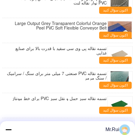
PVC نوار نقاله لنت
اکنون سؤال کنید
Large Output Grey Transparent Colorful Orange
Peel PVC Soft Flexible Conveyor Belt
اکنون سؤال کنید
تسمه نقاله پی وی سی سفید با قدرت بالا برای صنایع
غذایی
اکنون سؤال کنید
تسمه نقاله PVC صنعتی 7 میلی متر برای سنگ / سرامیک
/ سنگ مرمر
اکنون سؤال کنید
تسمه نقاله سبز حمل و نقل سبز PVC برای خط مونتاژ
اکنون سؤال کنید
کمربند حمل و نقل PVC مقاوم به روغن و گرما با ضخامت
سفارشی برای کمربند دویدن تردمیل
Mr.Rui