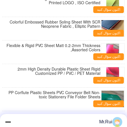
Printed LOGO , ISO Certified
اکنون سؤال کنید
Colorful Embossed Rubber Soling Sheet With SCR
Neoprene Fabric , Elliptic Pattern
اکنون سؤال کنید
Flexible & Rigid PVC Sheet Matt 0.2-2mm Thickness
,Assorted Colors
اکنون سؤال کنید
2mm High Density Durable Plastic Sheet Rigid
Customized PP / PVC / PET Material
اکنون سؤال کنید
PP Corflute Plastic Sheets PVC Conveyor Belt Non-
toxic Stationery File Folder Sheets
اکنون سؤال کنید
Custom Colorful Shoe Sole Rubber Sheet
Camouflage Size Closed Cell For Slipper
Mr.Rui