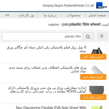
Nanjing Skypro Rubber&Plastic Co.,ltd
صفحه اصلی
محصولات
درباره ما
تور کارخانه
>>
plastic film sheet
کیفیت
supplier.
(100)
6 میل رول فیلم پلاستیکی پلی اتیلن سیاه کم چگالی ورق
سیاه
اکنون سؤال کنید
ورق های پلاستیکی انعطاف پذیر شفاف برای بسته بندی
مواد غذایی
اکنون سؤال کنید
اندازه سفارشی ورق پی وی سی و ورق پلاستیکی دارای
گواهی ROHS مقاوم در برابر خوردگی برای کاربردهای
صنعتی
اکنون سؤال کنید
Non Discoloring Flexible EVA Sole Sheet With