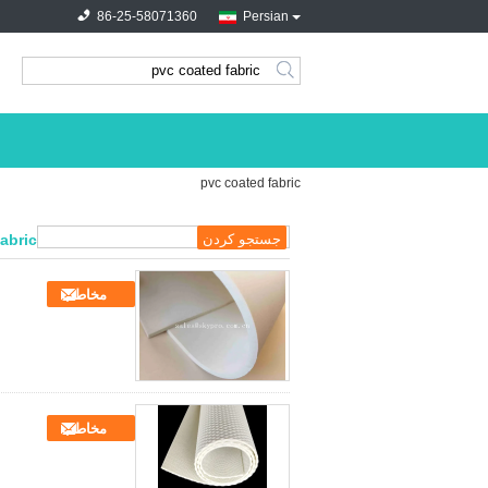
86-25-58071360
Persian
search
pvc coated fabric
abric
مخاطب
مخاطب