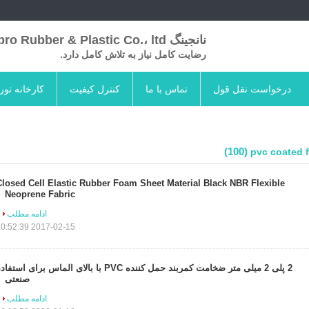
نانجینگ Skypro Rubber & Plastic Co.، ltd
رضایت کامل نیاز به تلاش کامل دارد.
درخواست نقل قول
تماس با ما
کنترل کیفیت
کارخانه تور
(100)
pvc coated f
Closed Cell Elastic Rubber Foam Sheet Material Black NBR Flexible
Neoprene Fabric
ادامه مطلب
2017-02-15 10:52:39
2 پلی 2 میلی متر ضخامت کمربند حمل کننده PVC با بالای الماس برای استفا
صنعتی
ادامه مطلب