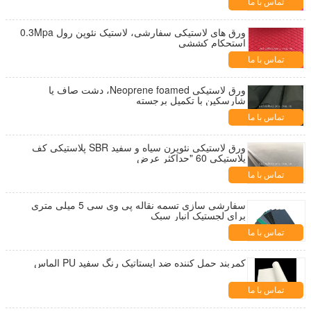
تماس با ما
ورق های لاستیکی سفارشی، لاستیک نئوپن رول 0.3Mpa
استحکام کششی
تماس با ما
ورق لاستیکی Neoprene foamed، دشت صاف یا
شارسکین با تکمیل برجسته
تماس با ما
ورق لاستیکی نئوپرن سیاه و سفید SBR پلاستیکی کف
پلاستیکی 60 "حداکثر عرض
تماس با ما
سفارشی سازی تسمه نقاله پی وی سی 5 میلی متری
برای لجستیک انبار سبک
تماس با ما
کمربند حمل کننده ضد ایستاتیک رنگ سفید PU الماس
تماس با ما