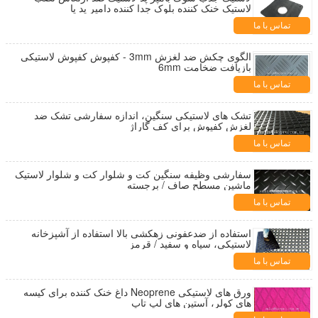
لاستیک خنک کننده بلوک جدا کننده دامپر پد پا
تماس با ما
الگوی چکش ضد لغزش 3mm - کفپوش کفپوش لاستیکی
بازیافت ضخامت 6mm
تماس با ما
تشک های لاستیکی سنگین، اندازه سفارشی تشک ضد
لغزش کفپوش برای کف گاراژ
تماس با ما
سفارشی وظیفه سنگین کت و شلوار کت و شلوار لاستیک
ماشین مسطح صاف / برجسته
تماس با ما
استفاده از ضدعفونی زهکشی بالا استفاده از آشپزخانه
لاستیکی، سیاه و سفید / قرمز
تماس با ما
ورق های لاستیکی Neoprene داغ خنک کننده برای کیسه
های کولر، آستین های لپ تاپ