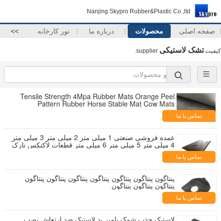
Nanjing Skypro Rubber&Plastic Co.,ltd
صفحه اصلی
محصولات
درباره ما
تور کارخانه
>>
تشک لاستیکی
کیفیت
supplier.
Tensile Strength 4Mpa Rubber Mats Orange Peel
Pattern Rubber Horse Stable Mat Cow Mats
تماس با ما
عمده فروشی صنعتی 1 میلی متر 2 میلی متر 3 میلی متر
4 میلی متر 5 میلی متر 6 میلی متر قطعات لاکتکس نازک
سیاه
تماس با ما
پنتاگون پنتاگون پنتاگون پنتاگون پنتاگون پنتاگون پنتاگون
پنتاگون پنتاگون پنتاگون
تماس با ما
لاستیک جذب شوک بامپر پد لاستیک ضد ارتعاش نصب