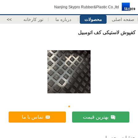
Nanjing Skypro Rubber&Plastic Co.,ltd
صفحه اصلی
محصولات
درباره ما
تور کارخانه
>>
کفپوش لاستیکی کف اتومبیل
بهترین قیمت
تماس با ما
جزئیات محصول