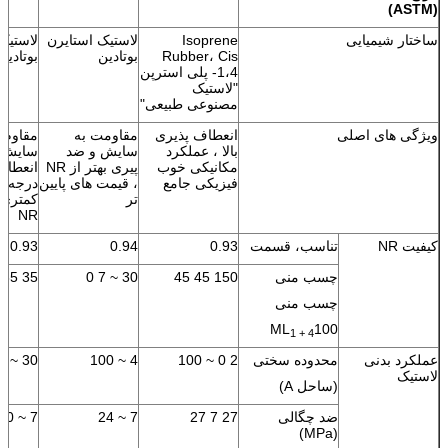
(ASTM)
ساختار شیمیایی
Isoprene
لاستیک استایرن
لاستیک
Rubber، Cis
بوتادین
بوتادین
1،4- پلی استرپن
"لاستیک
مصنوعی طبیعی"
ویژگی های اصلی
انعطاف پذیری
مقاومت به
مقاوم د
بالا ، عملکرد
سایش و ضد
مکانیکی خوب
پیری بهتر از NR
انعطاف
فیزیکی جامع
، قیمت های پایین
درجه ح
تر
کمتری 
NR
کیفیت NR
تناسب، قسمت
0.93
0.94
0.93
چسب منی
150 45 45
30 ~ 7 0
35 35 55
چسب منی
ML
100
1 + 4
عملکرد بدنی
محدوده سختی
2 0 ~ 100
4 ~ 100
30 ~ 100
لاستیک
(ساحل A)
ضد چگالی
27 7 27
7 ~ 24
7 ~ 20
(MPa)