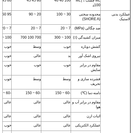
ML چسب ML
100 40 40
80 45 45
60 45 45
1 +
100
4
عملکرد بدنی
محدوده سختی
30 ~ 100
20 ~ 90
95 50 50
لاستیک
(SHORE A)
ضد چگالی (MPa)
7 ~ 20
7 ~ 20
7 ~ 20
میزان کشیدگی (٪)
100 ~ 300
700 100 700
100 ~ 500
کشش دوباره
خوب
وسط
خوب
نیروی اشک آور
بد
عالی
خوب
مقاوم در برابر
خوب
خوب
خوب
سایش
فشرده سازی و
وسط
وسط
خوب
تحریف
دامنه دما (℃)
-60 ~ 150
-60 ~ 150
-60 ~ 150
مقاوم در برابر آب و
عالی
عالی
عالی
هوا
اثبات ازن
عالی
عالی
عالی +
عملکرد الکتریکی
عالی
عالی
خوب