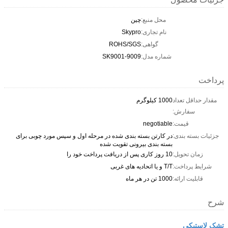
محل منبع:
چین
نام تجاری:
Skypro
گواهی:
ROHS/SGS
شماره مدل:
SK9001-9009
پرداخت
مقدار حداقل تعداد
1000 کیلوگرم
سفارش:
قیمت:
negotiable
جزئیات بسته بندی:
در کارتن بسته بندی شده در مرحله اول و سپس مورد چوبی برای
بسته بندی بیرونی تقویت شده
زمان تحویل:
10 روز کاری پس از دریافت پرداخت خود را
شرایط پرداخت:
T/T و یا اتحادیه های غربی
قابلیت ارائه:
1000 تن در هر ماه
شرح
تشک لاستیکی