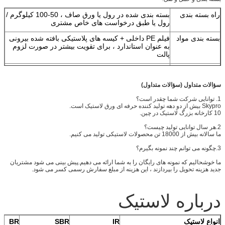
راه بسته بندی
بسته بندی شده در رول یا ورق صاف ، 50-100 کیلوگرم /
رول یا طبق درخواست های خاص مشتری
بسته بندی مواد
فیلم PE داخلی + کیسه های پلاستیکی بافته شده بیرونی
به عنوان استاندارد ، برای تقویت بیشتر در صورت لزوم
پالت
علائم حمل و نقل
بسته بندی خنثی با علائم چاپی.
زمان تحویل
15 روز از زمان دریافت PO و پیش پرداخت
سؤالات متداول (سؤالات متداول)
1. توانایی شرکت شما چقدر است؟
حمل و نقل
دریا (FCL & LCL) یا حمل و نقل هوایی
Skypro بیش از دو دهه تولید کننده حرفه ای ورق لاستیک است.
10 کارخانه بزرگ لاستیک در چین.
اندازه خاص
ما برای اندازه های خاص خدمات برش ارائه می دهیم
2.هر سال توانایی تولید چیست؟
لمینیت
لمینیت اضافی با PSA ، منسوجات یا مواد دیگر فراهم می
ما سالانه بیش از 18000 تن محصولات لاستیکی تولید می کنیم.
کنیم.
3.چگونه می توانم چند نمونه بگیرم؟
ما خوشحالیم که نمونه های رایگان را به شما ارائه می دهیم.پیش بینی می شود مشتریان
جدید هزینه تحویل را بپردازند ، این هزینه از مبلغ سفارش رسمی کسر می شود.
درباره لاستیک
انواع لاستیک
IR
SBR
BR