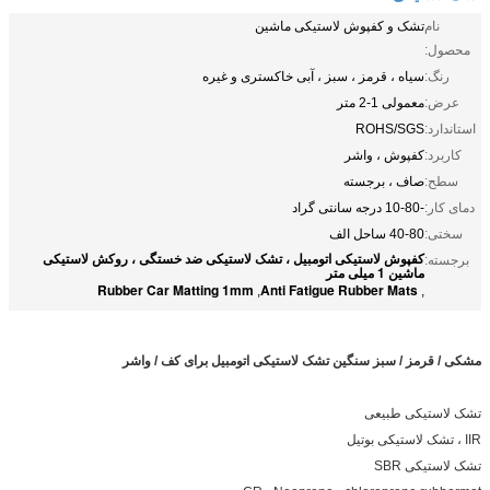
نام
تشک و کفپوش لاستیکی ماشین
محصول:
رنگ:
سیاه ، قرمز ، سبز ، آبی خاکستری و غیره
عرض:
معمولی 1-2 متر
استاندارد:
ROHS/SGS
کاربرد:
کفپوش ، واشر
سطح:
صاف ، برجسته
دمای کار:
-10-80 درجه سانتی گراد
سختی:
40-80 ساحل الف
کفپوش لاستیکی اتومبیل ، تشک لاستیکی ضد خستگی ، روکش لاستیکی
برجسته:
ماشین 1 میلی متر
Rubber Car Matting 1mm
Anti Fatigue Rubber Mats
,
,
مشکی / قرمز / سبز سنگین تشک لاستیکی اتومبیل برای کف / واشر
تشک لاستیکی طبیعی
IIR ، تشک لاستیکی بوتیل
تشک لاستیکی SBR