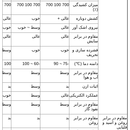
میزان کشیدگی
700 100 700
700 100 700
700 100 700
(٪)
کشش دوباره
عالی +
خوب
عالی +
نیروی اشک آور
عالی
وسط ~ خوب
خوب
مقاوم در برابر
عالی
عالی
عالی
سایش
فشرده سازی و
خوب
خوب
وسط
تحریف
دامنه دما (℃)
-75 ~ 90
-60 ~ 100
100 -1 100
مقاوم در برابر
وسط
وسط
وسط
آب و هوا
اثبات ازن
بد
وسط
بد
عملکرد الکتریکی
عالی
وسط
خوب
مقاوم در برابر
وسط
وسط
وسط
نفوذ گاز
مقاوم در برابر
مقاوم در برابر
بد
بد
بد
روغن و اسید و
روغن
قلیایی