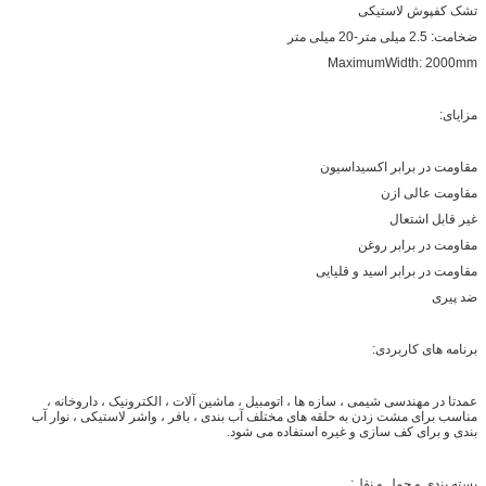
تشک کفپوش لاستیکی
ضخامت: 2.5 میلی متر-20 میلی متر
MaximumWidth: 2000mm
مزایای:
مقاومت در برابر اکسیداسیون
مقاومت عالی ازن
غیر قابل اشتعال
مقاومت در برابر روغن
مقاومت در برابر اسید و قلیایی
ضد پیری
برنامه های کاربردی:
عمدتا در مهندسی شیمی ، سازه ها ، اتومبیل ، ماشین آلات ، الکترونیک ، داروخانه ،
مناسب برای مشت زدن به حلقه های مختلف آب بندی ، بافر ، واشر لاستیکی ، نوار آب
بندی و برای کف سازی و غیره استفاده می شود.
بسته بندی و حمل و نقل: