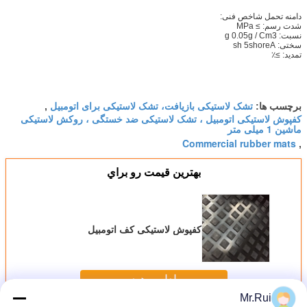
± 1.0
10
دامنه تحمل شاخص فنی:
12
1.2 پوند
شدت رسم: ≥ MPa
نسبت: g 0.05g / Cm3
14
1.4 پوند
سختی: sh 5shoreA
تمدید: ≥٪
16
1.5 پوند
18
تشک لاستیکی بازیافت، تشک لاستیکی برای اتومبیل
برچسب ها:
,
20
کفپوش لاستیکی اتومبیل ، تشک لاستیکی ضد خستگی ، روکش لاستیکی
ماشین 1 میلی متر
22
Commercial rubber mats
,
25
30
بهترين قيمت رو براي
40
50
کفپوش لاستیکی کف اتومبیل
ادامه هید
Mr.Rui