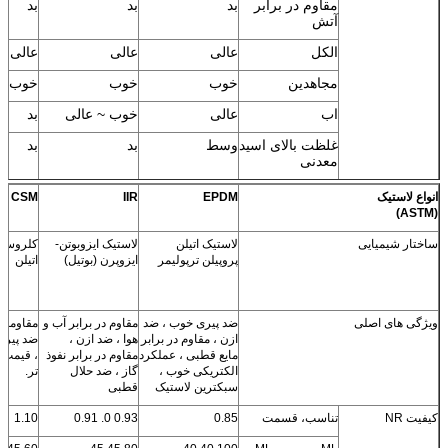
مقاوم در برابر
بد
بد
بد
آتش
الکل
عالی
عالی
عالی
مجاهدین
خوب
خوب
خوب
اب
عالی
خوب ~ عالی
بد
غلظت بالای اسید
وسط
بد
بد
معدنی
غلظت کم اسید
خوب
خوب
خوب
انواع لاستیک
EPDM
IIR
CSM
معدنی
(ASTM)
قلیایی با غلظت
خوب
خوب
خوب
ساختار شیمیایی
لاستیک اتیلن
لاستیک ایزوبوتن-
کلروسول
بالا
پروپیلن ترپولیمر
ایزوپرن (بوتیل)
اتیلن
قلیایی با غلظت
خوب
خوب
خوب
کم
ویژگی های اصلی
ضد پیری خوب ، ضد
مقاوم در برابر آب و
مقاومت 
کاربرد
تایر ، کفش
تایر ، کفش
لاستیک 
ازن ، مقاوم در برابر
هوا ، ضد ازن ،
لاستیکی ، لوله
لاستیکی ، پارچه
اتومبیل
مایع قطبی ، عملکرد
مقاوم در برابر نفوذ
، قیمت ه
لاستیکی ، نوار
های لاستیکی ،
، کفش 
الکتریکی خوب ،
گاز ، ضد حلال
تر.
چسب ، فنر هوا
محصولات
، لاست
سبکترین لاستیک
قطبی
ورزشی ، تشک ،
فنر ، 
پوسته جمع کننده
، لوله 
کیفیت NR
تناسب، قسمت
0.85
0.93 0. 0.91
1.10
، نوار چسب