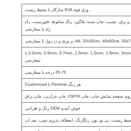
ورق فوم EVA سازگار با محیط زیست
 و برق، چسب، چاپ شده، پلاگین، رنگ مخلوط، فلورسنت، راه
راه یا سفارشی
A4، 20x30cm، 40x60cm،  در ورق و در رول یا سفارشی
0.5mm، 0.8mm، 0.7mm، 1.0mm، 1.5mm، 1.8mm، 2mm، 3mm، 20mm یا
سفارشی
20-70 درجه یا سفارشی
هر رنگ Pantone یا Customized
فحه نمایش چاپ، چاپ CMYK، چاپ حرارتی، چاپ براق
خوش آمدید OEM رنگ و طراحی
محیط زیست، بی بو، نور، رنگارنگ، انعطاف پذیری خوب، ضد آب