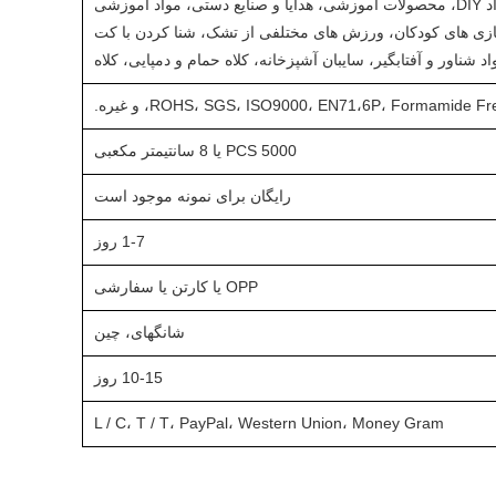
مواد اولیه، مواد DIY، محصولات آموزشی، هدایا و صنایع دستی، مواد آموزشی
زی های کودکان، ورزش های مختلفی از تشک، شنا کردن با کت
د شناور و آفتابگیر، سایبان آشپزخانه، کلاه حمام و دمپایی، کلاه
ROHS، SGS، ISO9000، EN71،6P، Formamide Fr، و غیره.
5000 PCS یا 8 سانتیمتر مکعبی
رایگان برای نمونه موجود است
1-7 روز
OPP یا کارتن یا سفارشی
شانگهای، چین
10-15 روز
L / C، T / T، PayPal، Western Union، Money Gram