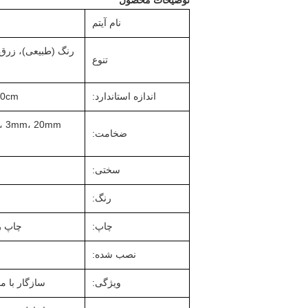
توضیحات محصول
نام آیتم
رنگ (طبیعی)، زرق
تنوع
اندازه استاندارد:
50x70cm
ضخامت:
سختی:
رنگ:
چاپ:
چاپ روی ص
نصب شده:
ویژگی:
سازگار با 