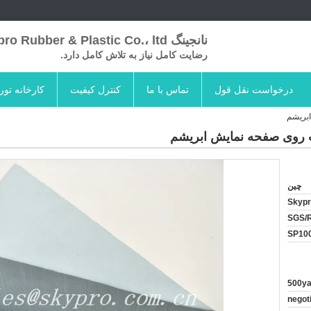
نانجینگ Skypro Rubber & Plastic Co.، ltd
رضایت کامل نیاز به تلاش کامل دارد.
درخواست نقل قول
تماس با ما
کنترل کیفیت
کارخانه تور
چین
Skyp
SGS/
SP10
500ya
negot