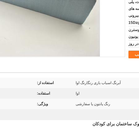
ت، پلی
سه های
بیرونی
15Da
رات اسنادی T/T, وسترن
یونیون
ب
آبرنگ اسباب بازی رنگارنگ اوا
استفاده از:
اوا
استفاده:
رنگ پانتون یا سفارشی
ویژگی: