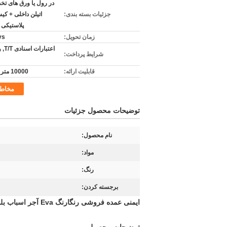
در رول یا ورق های تخ
جزئیات بسته بندی:
اتیلن داخلی + کی
پلاستیکی 
زمان تحویل:
ys
اعتبا
شرایط پرداخت:
قابلیت ارائه:
10000 متر در روز
مخاط
توضیحات محصول جزئیات
نام محصول:
مواد:
رنگ:
برجسته کردن:
ایمنی عمده فروشی رنگارنگ Eva آجر اسباب بلوک ساختمان برای کودکان