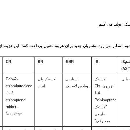
یم.
انتظار می رود مشتریان جدید برای هزینه تحویل پرداخت کنند، این هزی
استیک
IR
SBR
BR
CR
یایی
لاستیک
استایرن
لاستیک پلی
Poly-2-
ایزوپرن، Cis
بوتادین لاستیک
اتیلن
chlorobutadiene
-1، 3
1،4-
chloroprene
Polyisoprene
"لاستیک
rubber،
طبیعی
Neoprene
مصنوعی"