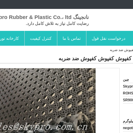
نانجینگ Skypro Rubber & Plastic Co.، ltd
رضایت کامل نیاز به تلاش کامل دارد.
درخواست نقل قول
تماس با ما
کنترل کیفیت
کارخانه تور
فپوش ضد ضربه
 کفپوش کفپوش کفپوش ضد ضربه
چین
Skyp
ROHS
SR90
negot