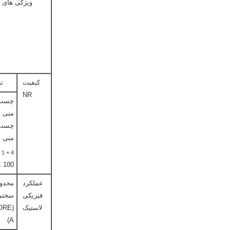
ویژگی های 
کیفیت
ت
NR
چسب
منی
چسب
منی
L
1 + 4
100 ℃
عملکرد
محدو
فیزیکی
سختی
لاستیک
ORE
A)