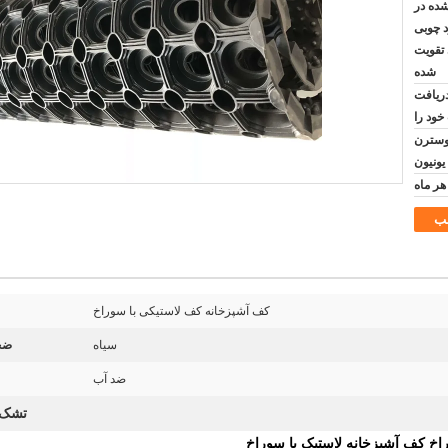
شده در
 چوبی
 تقویت
شده
دریافت
خود را
رات اسنادی T/T, وسترن
یونیون
ب
کف آشپزخانه کف لاستیکی با سوراخ
سیاه
ضخ
ضد آب
تشک 
کف آشپزخانه لاستیک با سوراخ