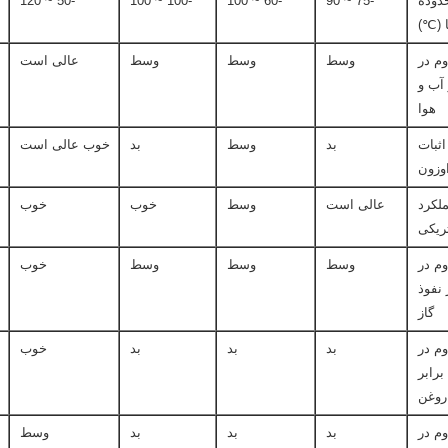
دوده
-75 ~ 90
-60 ~ 100
-100 ~ 100
-50 ~ 120
 (℃)
وم در
وسط
وسط
وسط
عالی است
 آب و
هوا
اثبات
بد
وسط
بد
خوب عالی است
وزون
لکرد
عالی است
وسط
خوب
خوب
تریکی
وم در
وسط
وسط
وسط
خوب
 نفوذ
گاز
وم در
بد
بد
بد
خوب
برابر
روغن
وم در
بد
بد
بد
وسط