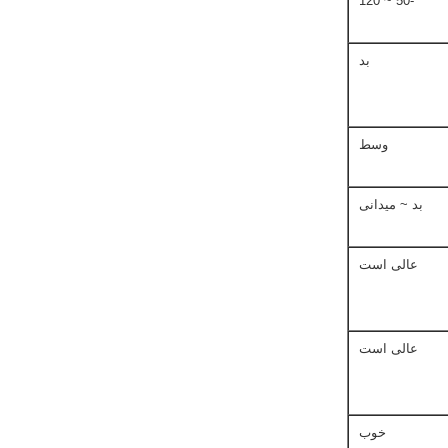
-50 ~ 120
بد
وسط
بد ~ میدانی
عالی است
عالی است
خوب