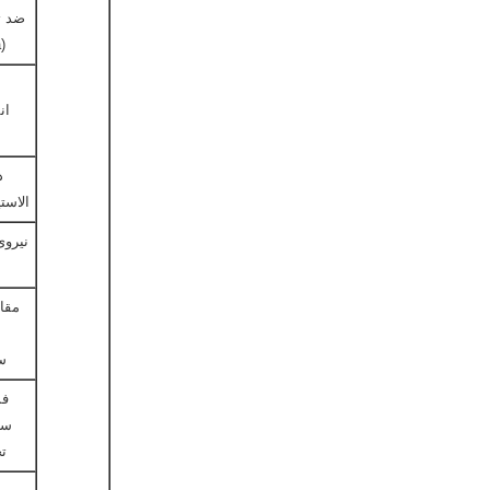
ضد ت
(MPa)
ان
د
الاست
نیروی
مقا
س
فش
سا
ت