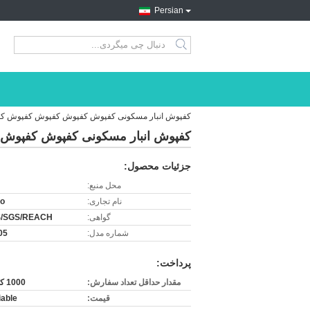
Persian
search
کفپوش انبار مسکونی کفپوش کفپوش کفپوش کفپوش ک
کفپوش انبار مسکونی کفپوش کفپوش
جزئیات محصول:
محل منبع:
نام تجاری:
ro
گواهی:
/SGS/REACH
شماره مدل:
05
پرداخت:
مقدار حداقل تعداد سفارش:
1000 کیلوگرم
قیمت:
iable