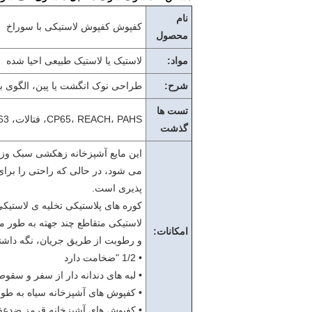
نام
کفپوش کفپوش لاستیکی با سوراخ
محصول
مواد:
لاستیک یا لاستیک طبیعی احیا شده
شرح:
طراحی نوک انگشت یا پین، الگوی بر
تست ها
CP65، REACH، PAHS، فتالات، MSDS، CPSIA، ASTM F963، سرعت رنگ، سرب پایین
گذشت
این مایع آشپزخانه زهکشی سبک وزن
می شود، در حالی که راحتی را برا
پذیری است.
کوره های پلاستیکی تخلیه ی لاستیک
لاستیکی متقاطع چند جهته به طور م
امکانات:
و رطوبت از طریق جریان، نگه داش
• 1/2 "ضخامت دارد
• لبه های دندانه دار از سفر و سقو
• کفپوش های آشپزخانه سیاه به طور
• کفپوش های آشپزخانه قرمز ضدعفو