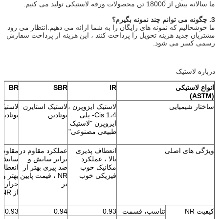
ما سالانه بیش از 18000 تن محصولات ورقه لاستیکی تولید می کنیم.
3. چگونه می توانم چند نمونه بگیرم؟
ما خوشحالیم که نمونه های رایگان را به شما ارائه می دهیم.انتظار می رود
مشتریان جدید هزینه تحویل را پرداخت کنند ، این هزینه از پرداخت سفارش
رسمی کسر می شود.
درباره لاستیک
انواع لاستیکی
IR
SBR
BR
(ASTM)
ساختار شیمیایی
لاستیک ایزوپرن ،
لاستیک استایرن
لاستیک
Cis 1،4- پلی
بوتادین
بوتادین
ایزوپرن "لاستیک
طبیعی مصنوعی"
ویژگی های اصلی
انعطاف پذیری
عملکرد مقاوم در
مقاوم د
بالا ، عملکرد
برابر سایش و
مکانیک خوب
ضد پیری بهتر از
انعطاف
فیزیکی خوب
NR ، قیمت پایین
بهتر و 
تر
حرارت پ
از NR
کیفیت NR
تناسب، قسمت
0.93
0.94
0.93