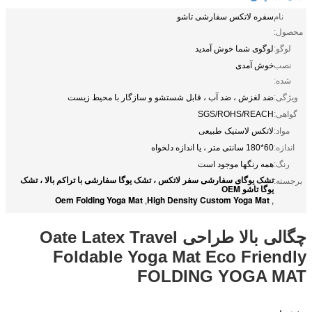
نام
سفره لاتکس سفارشی تاشو
محصول:
لوگو:
لوگوی شما خوش آمدید
نصب
خوش آمدی
شده:
ویژگی:
ضد لغزش ، ضد آب ، قابل شستشو و سازگار با محیط زیست
گواهی:
SGS/ROHS/REACH
مواد:
لاتکس لاستیک طبیعی
اندازه:
60*180 سانتی متر ، یا اندازه دلخواه
رنگ:
همه رنگها موجود است
تشک یوگای سفارشی سفر لاتکس ، تشک یوگا سفارشی با تراکم بالا ، تشک
برجسته:
یوگا تاشو OEM
Oem Folding Yoga Mat
High Density Custom Yoga Mat
,
,
چگالی بالا طراحی Oate Latex Travel
Foldable Yoga Mat Eco Friendly
FOLDING YOGA MAT