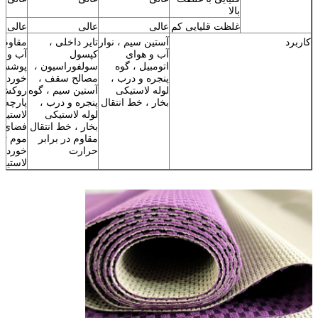
بالا
غلظت قلیایی کم
عالی
عالی
عالی
کاربرد
آستین سیم ، نوار
تایر داخلی ،
مقاوم د
آب و هوای
کپسول
آب و هو
اتومبیل ، گوه
سولفوراسیون ،
پوشش 
پنجره و درب ،
مصالح سقف ،
خوردگی
لوله لاستیکی
آستین سیم ، گوه
روکش 
بخار ، خط انتقال
پنجره و درب ،
پارچه 
لوله لاستیکی
لاستیک
بخار ، خط انتقال
فضای با
مقاوم در برابر
موم تب
حرارت
خوردگی
لاستیک