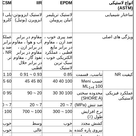
انواع لاستیکی
EPDM
IIR
CSM
(ASTM)
ساختار شیمیایی
لاستیک ترپلیمر
لاستیک ایزوبوتن-
پلی اتی
اتیلن پروپیلن
ایزوپرن (بوتیل)
کلروسو
ویژگی های اصلی
ضد پیری خوب ،
مقاوم در برابر
عملکرد
ضد ازن ، مقاوم
آب و هوا ، مقاوم
برابر 
در برابر مایع
در برابر ازن ،
ضد پیری
قطبی ، عملکرد
مقاوم در برابر
NR ،
الکتریکی خوب ،
نفوذ گاز ، مقاوم
تر.
سبک ترین
در برابر حلال
لاستیک
قطبی
کیفیت NR
تناسب، قسمت
0.85
0.93 ~ 0.91
1.10
چسب Meni
100 40 40
80 45 45
60 45 45
ML
100
1+4
عملکرد فیزیکی
محدوده سختی
100 30 30
20 ~ 90
95 50 50
لاستیکی
(SHORE A)
ضد تنش (MPa)
7 ~ 20
7 ~ 20
7 ~ 20
نرخ افزایش
100 ~ 300
100 ~ 700
100 ~ 500
طول (٪)
کشش مجدد
خوب
وسط
خوب
نیروی پاره کننده
بد
عالی
خوب