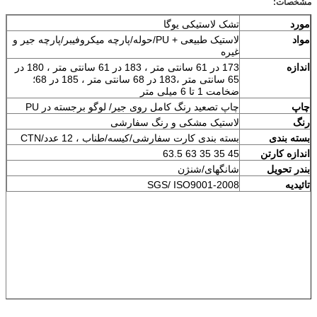
مشخصات:
مورد
تشک لاستیکی یوگا
مواد
لاستیک طبیعی + PU/حوله/پارچه میکروفیبر/پارچه جیر و
غیره
اندازه
173 در 61 سانتی متر ، 183 در 61 سانتی متر ، 180 در
65 سانتی متر ،
183 در 68 سانتی متر ، 185 در 68
؛
ضخامت 1 تا 6 میلی متر
چاپ
چاپ تصعید رنگ کامل روی جیر/ لوگو برجسته در PU
رنگ
لاستیک مشکی و رنگ سفارشی
بسته بندی
بسته بندی کارت سفارشی/کیسه/طناب ، 12 عدد/CTN
اندازه کارتن
45 35 35 63 63.5
بندر تحویل
شانگهای/شنژن
تائیدیه
SGS/ ISO9001-2008