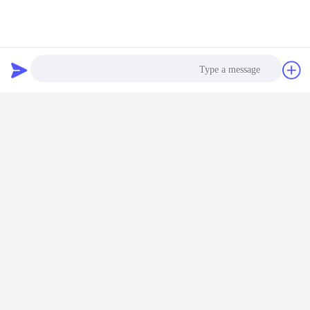
گپ
درخواست نقل
قول
Photo
Video Call
Audio Call
تشک لاستیکی بازیافت، تشک لاستیکی برای اتومبیل
برچسب ها:
,
تشک یوگای سفارشی سفر لاتکس ، تشک یوگا سفارشی با تراکم بالا ،
تشک یوگا تاشو OEM
Commercial rubber mats
,
بهترين قيمت رو براي