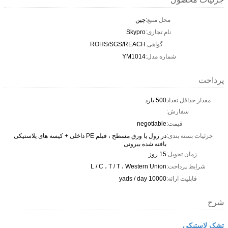
محل منبع:
چین
نام تجاری:
Skypro
گواهی:
ROHS/SGS/REACH
شماره مدل:
YM1014
پرداخت
مقدار حداقل تعداد
500 یارد
سفارش:
قیمت:
negotiable
جزئیات بسته بندی:
در رول یا ورق مسطح ، فیلم PE داخلی + کیسه های پلاستیکی
بافته شده بیرونی
زمان تحویل:
15 روز
شرایط پرداخت:
L / C ، T / T ، Western Union
قابلیت ارائه:
10000 yads / day
شرح
تشک لاستیکی