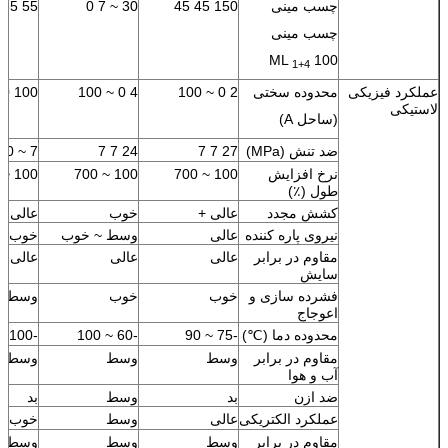
چسب مینی
150 45 45
30 ~ 7 0
55 35 35
چسب مینی
ML
100
1+4
عملکرد فیزیکی
محدوده سختی
2 0 ~ 100
4 0 ~ 100
100 30 30
لاستیکی
(ساحل A)
ضد تنش (MPa)
27 7 7
24 7 7
7 ~ 20
نرخ افزایش
100 ~ 700
100 ~ 700
100 ~ 700
طول (٪)
کشش مجدد
عالی +
خوب
عالی +
نیروی پاره کننده
عالی
وسط ~ خوب
خوب
مقاوم در برابر
عالی
عالی
عالی
سایش
فشرده سازی و
خوب
خوب
وسط
اعوجاج
محدوده دما (℃)
-75 ~ 90
-60 ~ 100
-100 ~ 100
مقاوم در برابر
وسط
وسط
وسط
آب و هوا
ضد ازن
بد
وسط
بد
عملکرد الکتریکی
عالی
وسط
خوب
مقاوم در برابر
وسط
وسط
وسط