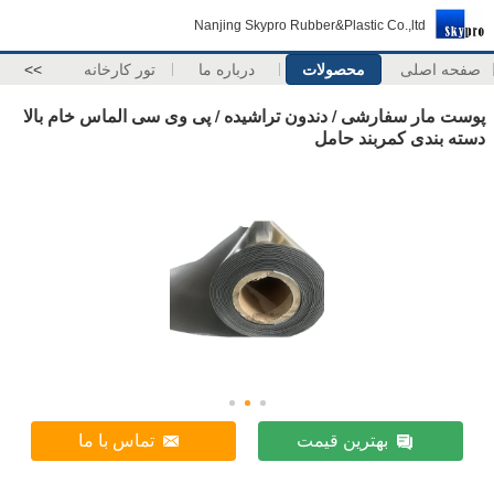
Nanjing Skypro Rubber&Plastic Co.,ltd
صفحه اصلی
محصولات
درباره ما
تور کارخانه
>>
پوست مار سفارشی / دندون تراشیده / پی وی سی الماس خام بالا
دسته بندی کمربند حامل
بهترین قیمت
تماس با ما