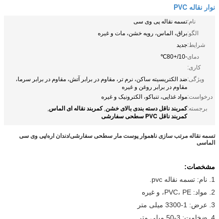
نوار نقاله PVC
نام:
تسمه نقاله پی وی سی
الگو:
براق، الماس، رویه خشن، مات و غیره
شرایط:
جدید
دمای
-10/+80℃
کاری:
ویژگی:
ضد الکتریسیته ساکن، نرم تر، مقاوم در برابر آتش، مقاوم در برابر سرما،
مقاوم در برابر روغن و غیره
درخواست:
مواد غذایی، تنباکو، الکترونیک و غیره
کمربند ناقل دسته بندی بالای خشن
کمربند نقاله ای الماس
برجسته:
,
,
کمربند ناقل PVC سطحی سفارشی
تسمه نقاله مرتب سازی ناهموار پوست مار سطحی سفارشی/دندان اره/پی وی سی
الماسی
مشخصات:
1. نام: تسمه نقاله pvc.
2. مواد: PVC، PE، و غیره
3. عرض: 1-3300 میلی متر
4. ضخامت: 3-50 میلی متر