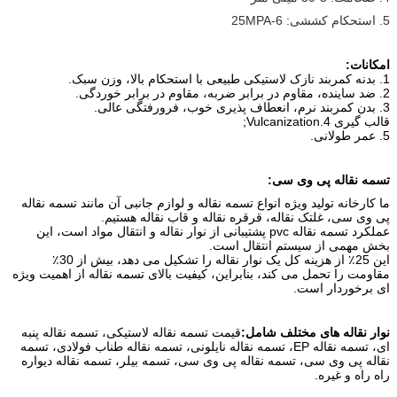
5. استحکام کششی: 6-25MPA
امکانات:
1. بدنه کمربند نازک لاستیکی طبیعی با استحکام بالا، وزن سبک.
2. ضد ساینده، مقاوم در برابر ضربه، مقاوم در برابر خوردگی.
3. بدن کمربند نرم، انعطاف پذیری خوب، فرورفتگی عالی.
قالب گیری 4.Vulcanization;
5. عمر طولانی.
تسمه نقاله پی وی سی:
ما کارخانه تولید ویژه انواع تسمه نقاله و لوازم جانبی آن مانند تسمه نقاله
پی وی سی، غلتک نقاله، قرقره نقاله و قاب نقاله هستیم.
عملکرد تسمه نقاله pvc پشتیبانی از نوار نقاله و انتقال مواد است، این
بخش مهمی از سیستم انتقال است.
این 25٪ از هزینه کل یک نوار نقاله را تشکیل می دهد، بیش از 30٪
مقاومت را تحمل می کند، بنابراین، کیفیت بالای تسمه نقاله از اهمیت ویژه
ای برخوردار است.
نوار نقاله های مختلف شامل:
قیمت تسمه نقاله لاستیکی، تسمه نقاله پنبه
ای، تسمه نقاله EP، تسمه نقاله نایلونی، تسمه نقاله طناب فولادی، تسمه
نقاله پی وی سی، تسمه نقاله پی وی سی، تسمه بیلر، تسمه نقاله دیواره
راه راه و غیره.