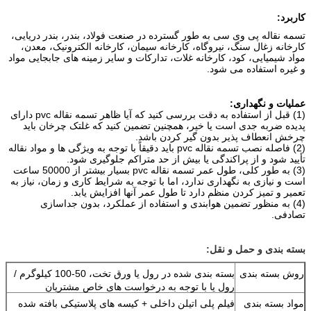
کاربرد:
تسمه نقاله پی وی سی به طور گسترده در صنعت فولاد، بندر، بندر دریایی،
کارخانه زغال سنگ، نیروگاه، کارخانه سیمان، کارخانه الکترونیک، معدن،
مواد شیمیایی، کود، کارخانه غلات، تدارکات و سایر زمینه های جابجایی مواد
و غیره استفاده می شود.
عملیات و نگهداری:
(1) قبل از استفاده به دقت بررسی کنید که آیا ظاهر تسمه نقاله pvc دارای
پدیده ضربه جدی است یا خیر، همچنین تضمین کنید که غلتک چرخان باید
چرخش انعطاف پذیر بدون گیر کردن باشد.
(2) فاصله نصب تسمه نقاله pvc باید دقیقاً با توجه به ویژگی ها و مواد نقاله
تأیید شود و از پراکندگی یا بیش از حد متراکم جلوگیری شود.
(3) به طور کلی، طول عمر تسمه نقاله pvc بسیار بیشتر از 50000 ساعت
است و نیازی به نگهداری ندارد، اما با توجه به شرایط کاری و زمان، نیاز به
تعمیر و تمیز کردن منظم دارد تا طول عمر آنها افزایش یابد.
(4) به منظور تضمین هوابندی و استفاده از عملکرد، بدون جداسازی
تصادفی.
بسته بندی و حمل و نقل:
روش بسته بندی
بسته بندی شده در رول یا ورق تخت، 50-100 کیلوگرم /
رول یا با توجه به درخواست های خاص مشتریان
مواد بسته بندی
فیلم پلی اتیلن داخلی + کیسه های پلاستیکی بافته شده