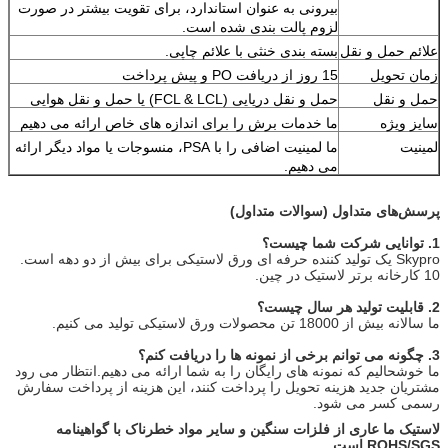
بیرونی به عنوان استاندارد، برای تقویت بیشتر در صورت
لزوم پالت بندی شده است.
علائم حمل و نقل
بسته بندی خنثی با علائم چاپی.
زمان تحویل
15 روز از دریافت PO و پیش پرداخت
حمل و نقل
حمل و نقل دریایی (FCL & LCL) یا حمل و نقل هوایی
سایز ویژه
ما خدمات برش را برای اندازه های خاص ارائه می دهیم
لمینیت
ما لمینیت اضافی را با PSA، منسوجات یا مواد دیگر ارائه
می دهیم.
پرسش‌های متداول (سوالات متداول)
1. توانایی شرکت شما چیست؟
Skypro یک تولید کننده حرفه ای ورق لاستیکی برای بیش از دو دهه است.
10 کارخانه برتر لاستیک در چین.
2. قابلیت تولید هر سال چیست؟
ما سالانه بیش از 18000 تن محصولات ورق لاستیکی تولید می کنیم.
3. چگونه می توانم برخی از نمونه ها را دریافت کنم؟
ما خوشحالیم که نمونه های رایگان را به شما ارائه می دهیم.انتظار می رود
مشتریان جدید هزینه تحویل را پرداخت کنند، این هزینه از پرداخت سفارش
رسمی کسر می شود.
لاستیک ما عاری از فلزات سنگین و سایر مواد خطرناک با گواهینامه
ROHS/SGS است.