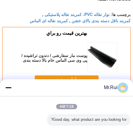
نوار نقاله PVC، کمربند نقاله پلاستیکی
برچسب ها:
,
کمربند ناقل دسته بندی بالای خشن
کمربند نقاله ای الماس
,
بهترين قيمت رو براي
پوست مار سفارشی / دندون تراشیده /
پی وی سی الماس خام بالا دسته بندی
کمربند حامل
ادامه هید
Mr.Rui
نوار نقاله PVC
بیش
7:18 AM
Good day, what product are you looking for?
تسمه نقاله PVC
تسمه تردمیل PVC
2 پلی 2 میلی متر
کمربند حمل کننده
الگوی گر
صنعتی 7 میلی متر
مقاوم در برابر
ضخامت کمربند
ضد ایستاتیک رنگ
بالای تس