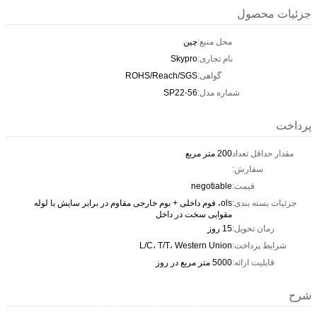
جزئیات محصول
محل منبع:
چین
نام تجاری:
Skypro
گواهی:
ROHS/Reach/SGS
شماره مدل:
SP22-56
پرداخت
مقدار حداقل تعداد
200 متر مربع
سفارش:
قیمت:
negotiable
جزئیات بسته بندی:
ols، فوم داخلی + بوم خارجی مقاوم در برابر سایش با لوله
مقوایی سخت در داخل
زمان تحویل:
15 روز
شرایط پرداخت:
L/C، T/T، Western Union
قابلیت ارائه:
5000 متر مربع در روز
شرح