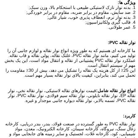
ویژگی ها:
1. بدنه نوار نازک لاستیکی طبیعی با استحکام بالا، وزن سبک;
2. ضد سایش، مقاوم در برابر ضربه، مقاوم در برابر خوردگی;
3. بدنه نوار نرم، انعطاف پذیری خوب، شیار عالی;
4. قالب گیری ولکانیزاسیون;
5. عمر طولانی.
نوار نقاله PVC:
ما کارخانه ای هستیم که به طور ویژه انواع نوار نقاله و لوازم جانبی آن را
تولید می کنیم، مانند نوار نقاله PVC، غلتک نقاله، پولی نقاله و قاب نقاله.
عملکرد نوار نقاله PVC پشتیبانی از نقاله و انتقال مواد است، این یک بخش
مهم از سیستم انتقال است.
این 25٪ از کل هزینه یک نقاله را تشکیل می دهد، بیش از 30٪ مقاومت را
تحمل می کند، بنابراین، کیفیت بالای نوار نقاله بسیار مهم است.
انواع نوار نقاله شامل:
قیمت نوارهای نقاله لاستیکی، نوار نقاله نخی، نوار
نقاله EP، نوار نقاله نایلونی، نوار نقاله سیم فولادی، نوار نقاله PVC، نوار
نقاله PVC، تسمه بالابر، نوار نقاله دیواره جانبی موجدار و غیره.
کاربرد:
نوار نقاله PVC به طور گسترده در صنعت فولاد، بندر، بندر دریایی، کارخانه
زغال سنگ، نیروگاه، کارخانه سیمان، کارخانه الکترونیک، معدن، مواد
شیمیایی، کود، کارخانه غلات، لجستیک و سایر زمینه های جابجایی مواد و