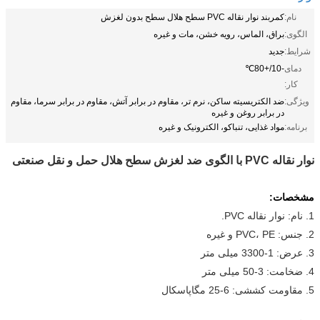
نام:
کمربند نوار نقاله PVC سطح هلال سطح بدون لغزش
الگوی:
براق، الماس، رویه خشن، مات و غیره
شرایط:
جدید
دمای
-10/+80℃
کار:
ویژگی:
ضد الکتریسیته ساکن، نرم تر، مقاوم در برابر آتش، مقاوم در برابر سرما، مقاوم
در برابر روغن و غیره
برنامه:
مواد غذایی، تنباکو، الکترونیک و غیره
نوار نقاله PVC با الگوی ضد لغزش سطح هلال حمل و نقل صنعتی
مشخصات:
1. نام: نوار نقاله PVC.
2. جنس: PVC، PE و غیره
3. عرض: 1-3300 میلی متر
4. ضخامت: 3-50 میلی متر
5. مقاومت کششی: 6-25 مگاپاسکال