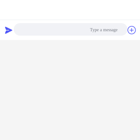
نوار نقاله PVC، کمربند نقاله پلاستیکی
برچسب ها:
,
PVC PU conveyor belt
PVC conveyor belting
,
گپ
درخواست نقل
بهترين قيمت رو براي
قول
نوار نقاله PVC با الگوی ضد لغزش
Photo
سطحی هلال حمل و نقل صنعتی
Video Call
ادامه هید
Audio Call
نوار نقاله PVC
بیش