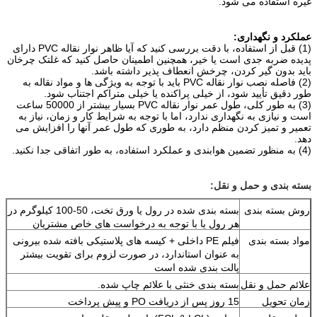
غیره استفاده می شود.
عملکرد و نگهداری:
(1) قبل از استفاده، با دقت بررسی کنید که آیا ظاهر نوار نقاله PVC دارای
پدیده ضربه جدی است یا خیر، همچنین اطمینان حاصل کنید که غلتک چرخان
باید بدون گیر کردن، چرخش انعطاف پذیر داشته باشد.
(2) فاصله نصب نوار نقاله PVC باید با توجه به ویژگی ها و مواد نقاله به
طور دقیق تأیید شود، از خیلی پراکنده یا خیلی متراکم اجتناب شود.
(3) به طور کلی، طول عمر نوار نقاله PVC بسیار بیشتر از 50000 ساعت
است و نیازی به نگهداری ندارد، اما با توجه به شرایط کار و زمان، نیاز به
تعمیر و تمیز کردن منظم دارد، به طوری که طول عمر آنها را افزایش می
دهد.
(4) به منظور تضمین هوابندی و عملکرد استفاده، به طور اتفاقی جدا نکنید.
بسته بندی و حمل و نقل:
روش بسته بندی
بسته بندی شده در رول یا ورق تخت، 50-100 کیلوگرم در
هر رول یا با توجه به درخواست های خاص مشتریان
مواد بسته بندی
فیلم PE داخلی + کیسه های پلاستیکی بافته شده بیرونی
به عنوان استاندارد، در صورت لزوم برای تقویت بیشتر
پالت بندی شده است
علائم حمل و نقل
بسته بندی خنثی با علائم چاپ شده.
زمان تحویل
15 روز پس از دریافت PO و پیش پرداخت