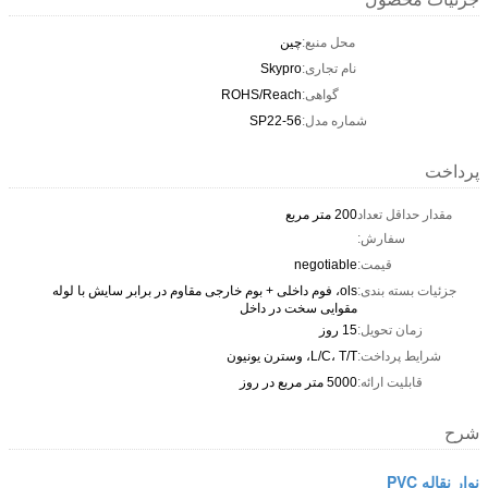
محل منبع:
چین
نام تجاری:
Skypro
گواهی:
ROHS/Reach
شماره مدل:
SP22-56
پرداخت
مقدار حداقل تعداد
200 متر مربع
سفارش:
قیمت:
negotiable
جزئیات بسته بندی:
ols، فوم داخلی + بوم خارجی مقاوم در برابر سایش با لوله
مقوایی سخت در داخل
زمان تحویل:
15 روز
شرایط پرداخت:
L/C، T/T، وسترن یونیون
قابلیت ارائه:
5000 متر مربع در روز
شرح
نوار نقاله PVC