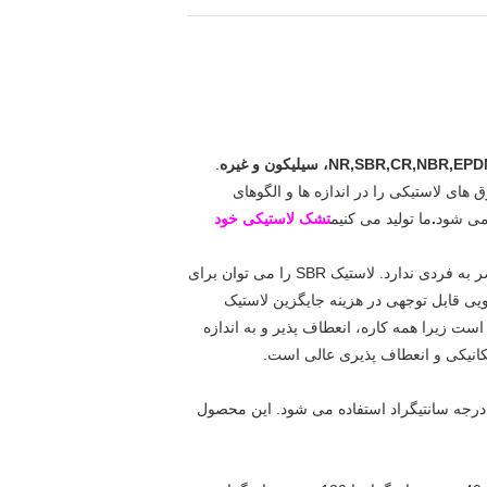
NR,SBR,CR,NBR,EP
، سیلیکون و غیره
.
ای لاستیکی را در اندازه ها و الگوهای
 می شود
.
ما
تولید می کنیم
تشک لاستیکی خود
یک پلیمر که در تولید لاستیک منبسط شده استفاده می شود. بسیار مقرون به صرفه است و هیچ ویژگی مقاومت شیمیایی منحصر به فردی ندارد. لاستیک SBR را می توان برای
اری از کاربردها با صرفه جویی قابل توجهی در هزینه جایگزین لاستیک
ک طبیعی یکسان است. لاستیک SBR یک ماده اصلی در صنعت HVAC و ساخت و ساز است زیرا همه کاره، انعطاف پذیر و به اندازه
ن ورق های لاستیکی خواص فیزیکی برجسته ای را همراه با مقاومت در برابر دما ارائه می دهند که برای دمای سرویس تا 80 درجه سانتیگراد استفاده می شود. این محصول