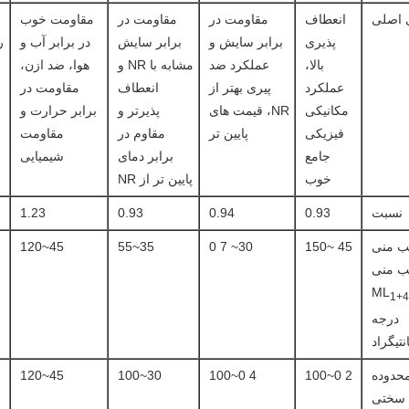
 اصلی
انعطاف
مقاومت در
مقاومت در
مقاومت خوب
پذیری
برابر سایش و
برابر سایش
در برابر آب و
ر
بالا،
عملکرد ضد
مشابه با NR و
هوا، ضد ازن،
عملکرد
پیری بهتر از
انعطاف
مقاومت در
مکانیکی
NR، قیمت های
پذیرتر و
برابر حرارت و
فیزیکی
پایین تر
مقاوم در
مقاومت
جامع
برابر دمای
شیمیایی
خوب
پایین تر از NR
نسبت
0.93
0.94
0.93
1.23
 منی
45 ~150
30~ 7 0
35~55
45~120
 منی
ML
1+4
درجه
تیگراد
حدوده
2 0~100
4 0~100
30~100
45~120
سختی