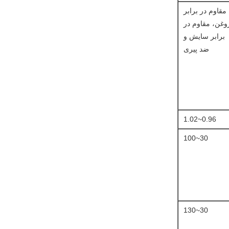
مقاوم در برابر
وغن، مقاوم در
برابر سایش و
ضد پیری
0.96~1.02
30~100
30~130