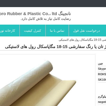
نانجینگ Skypro Rubber & Plastic Co.، ltd
رضایت کامل نیاز به تلاش کامل دارد.
درخواست نقل قول
تماس با ما
کنترل کیفیت
کارخانه تور
ستیکی
15-18 مگاپاسکال رول های لاستیکی
چین
Skyp
ROHS
SK10
negot