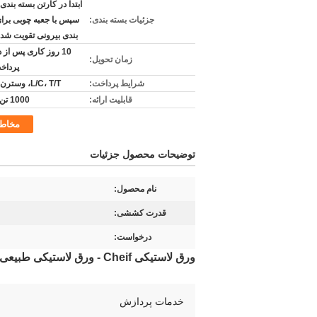
ابتدا در کارتن بسته بندی
جزئیات بسته بندی:
سپس با جعبه چوبی برا
بندی بیرونی تقویت شد
10 روز کاری پس از 
زمان تحویل:
پرداخ
شرایط پرداخت:
L/C، T/T، وسترن یونیون
قابلیت ارائه:
1000 تن در ماه
مخاط
توضیحات محصول جزئیات
نام محصول:
قدرت کششی:
درخواست:
ورق لاستیکی Cheif - ورق لاستیکی طبیعی بژ تان یا رنگ سفارشی 15-18 مگاپاسکال رول های لاستیکی
خدمات پردازش