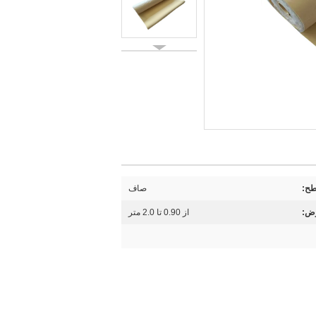
ح:
صاف
ض:
از 0.90 تا 2.0 متر