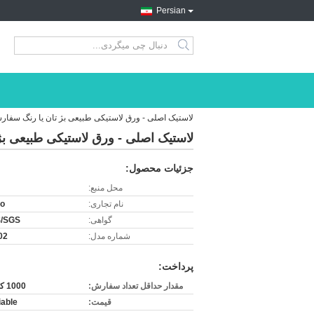
Persian
search
لاستیک اصلی - ورق لاستیکی طبیعی بژ تان یا رنگ سفارشی 15-18 مگاپاسکال رول های لا
لاستیک اصلی - ورق لاستیکی طبیعی بژ تان یا رنگ سفارشی 
جزئیات محصول:
محل منبع:
نام تجاری:
ro
گواهی:
/SGS
شماره مدل:
02
پرداخت:
مقدار حداقل تعداد سفارش:
1000 کیلوگرم
قیمت:
iable