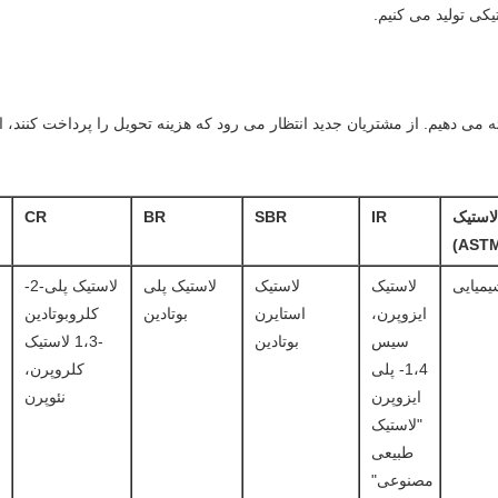
ائه می دهیم. از مشتریان جدید انتظار می رود که هزینه تحویل را پرداخت کن
لاستیک
IR
SBR
BR
CR
یمیایی
لاستیک
لاستیک
لاستیک پلی
لاستیک پلی-2-
ایزوپرن،
استایرن
بوتادین
کلروبوتادین
سیس
بوتادین
-1،3 لاستیک
1،4- پلی
کلروپرن،
ایزوپرن
نئوپرن
"لاستیک
طبیعی
مصنوعی"