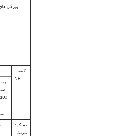
ویژگی های
کیفیت
NR
چسب
چسب
100
سان
عملکرد
م
فیزیکی