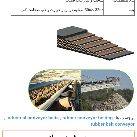
XE (منفلمنت)
ساخت و ساز ثبات صلیب
پنبه
30oz، 32oz، مقاوم در برابر حرارت و خم، ضخامت کم
industrial conveyor belts
rubber conveyor belting
برچسب ها:
,
,
rubber belt conveyor
بهترين قيمت رو براي