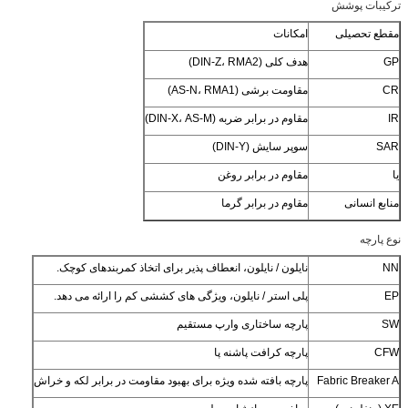
ترکیبات پوشش
مقطع تحصیلی
امکانات
GP
هدف کلی (DIN-Z، RMA2)
CR
مقاومت برشی (AS-N، RMA1)
IR
مقاوم در برابر ضربه (DIN-X، AS-M)
SAR
سوپر سایش (DIN-Y)
یا
مقاوم در برابر روغن
منابع انسانی
مقاوم در برابر گرما
نوع پارچه
NN
نایلون / نایلون، انعطاف پذیر برای اتخاذ کمربندهای کوچک.
EP
پلی استر / نایلون، ویژگی های کششی کم را ارائه می دهد.
SW
پارچه ساختاری وارپ مستقیم
CFW
پارچه کرافت پاشنه پا
Fabric Breaker A
پارچه بافته شده ویژه برای بهبود مقاومت در برابر لکه و خراش