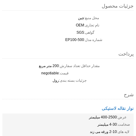
جزئیات محصول
محل منبع:
چین
نام تجاری:
OEM
گواهی:
SGS
شماره مدل:
EP100-500
پرداخت
مقدار حداقل تعداد سفارش:
200 متر مربع
قیمت:
negotiable
جزئیات بسته بندی:
رول
شرح
نوار نقاله لاستیکی
عرض:
400-2500 میلیمتر
ضخامت:
4-30 میلیمتر
لایه های:
2-10 ورقه می زند