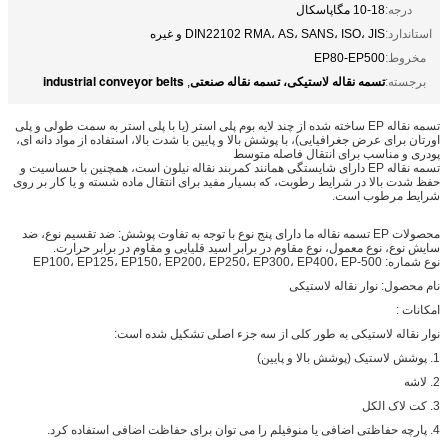
درجه:
10-18 مگاپاسکال
استاندارد:
DIN22102 RMA، AS، SANS، ISO، JIS و غیره
مخروط:
EP80-EP500
تسمه نقاله لاستیکی، تسمه نقاله صنعتی
industrial conveyor belts
برجسته:
,
تسمه نقاله EP ساخته شده از چند لایه بوم پلی استر (یا با پلی استر به سمت طولی و پلی
اورتان برای عرض جغرافیایی)، با پوشش بالا و پایین با شدت بالا، استفاده از مواد دانه ای،
پودری و مناسب برای انتقال فاصله متوسط
تسمه نقاله EP دارای شایستگی همانند کمربند نقاله نیلون است، همچنین با حساسیت و
حفظ شدت بالا در شرایط رطوبت، که بسیار مفید برای انتقال ماده شسته و یا کار بر روی
شرایط مرطوب است.
محصولات EP تسمه نقاله ما دارای پنج نوع با توجه به تفاوت پوشش: ضد تقسیم نوع، ضد
سایش نوع، نوع معمول، نوع مقاوم در برابر اسید قلیایی و مقاوم در برابر حرارت.
نوع شماره: EP100، EP125، EP150، EP200، EP250، EP300، EP400، EP-500
نام محصول: نوار نقاله لاستیکی
امکانات :
نوار نقاله لاستیکی به طور کلی از سه جزء اصلی تشکیل شده است:
1. پوشش لاستیک (پوشش بالا و پایین)
2. لاشه
3. کت لاک الکل
4. پارچه حفاظتی اضافی یا منوفیلم را می توان برای حفاظت اضافی استفاده کرد.