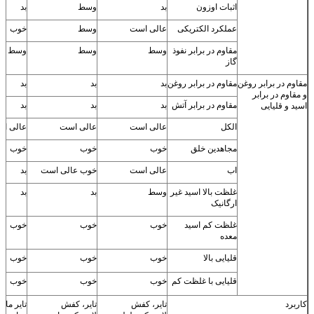
اثبات اوزون
بد
وسط
بد
عملکرد الکتریکی
عالی است
وسط
خوب
مقاوم در برابر نفوذ
وسط
وسط
وسط
گاز
مقاوم در برابر روغن
مقاوم در برابر روغن
بد
بد
بد
و مقاوم در برابر
مقاوم در برابر آتش
بد
بد
بد
اسید و قلیایی
الکل
عالی است
عالی است
عالی ا
مجاهدین خلق
خوب
خوب
خوب
اب
عالی است
خوب عالی است
بد
غلظت بالا اسید غیر
وسط
بد
بد
ارگانیک
غلظت کم اسید
خوب
خوب
خوب
معده
قلیایی بالا
خوب
خوب
خوب
قلیایی با غلظت کم
خوب
خوب
خوب
کاربرد
تایر، کفش
تایر، کفش
تایر ماش