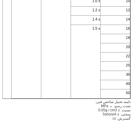
± 1.0
10
± 1.2
12
± 1.4
14
± 1.5
16
18
20
22
25
30
40
50
دامنه تحمل شاخص فنی:
شدت رسم: ↔ MPa
نسبت: ± 0.05g / cm3
سختی: ± 5shoreA
گسترش: ≥٪