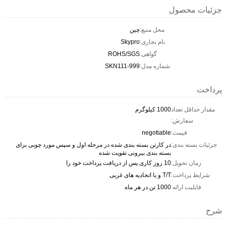
جزئیات محصول
محل منبع:
چین
نام تجاری:
Skypro
گواهی:
ROHS/SGS
شماره مدل:
SKN111-999
پرداخت
مقدار حداقل تعداد
1000 کیلوگرم
سفارش:
قیمت:
negotiable
جزئیات بسته بندی:
در کارتن بسته بندی شده در مرحله اول و سپس مورد چوبی برای
بسته بندی بیرونی تقویت شده
زمان تحویل:
10 روز کاری پس از دریافت پرداخت خود را
شرایط پرداخت:
T/T و یا اتحادیه های غربی
قابلیت ارائه:
1000 تن در هر ماه
شرح