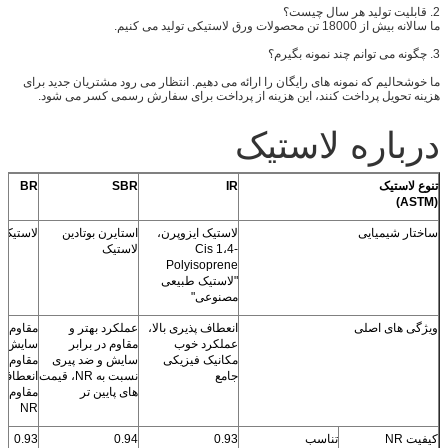
2. قابلیت تولید هر سال چیست؟
ما سالانه بیش از 18000 تن محصولات ورق لاستیکی تولید می کنیم.
3. چگونه می توانم چند نمونه بگیرم؟
ما خوشحالیم که نمونه های رایگان را ارائه می دهیم. انتظار می رود مشتریان جدید برای
هزینه تحویل پرداخت کنند، این هزینه از پرداخت برای سفارش رسمی کسر می شود.
درباره لاستیک
تنوع لاستیک
IR
SBR
BR
(ASTM)
ساختار شیمیایی
لاستیک ایزوپرن،
استایرن بوتادین
لاستیک پ
Cis 1،4-
لاستیک
Polyisoprene
"لاستیک طبیعی
مصنوعی"
ویژگی های اصلی
انعطاف پذیری بالا،
عملکرد بهتر و
مقاوم در
عملکرد خوب
مقاوم در برابر
مکانیک فیزیکی
سایش و ضد پیری
مقاوم در
جامع
نسبت به NR، قیمت
انعطاف پ
های پایین تر
مقاوم ت
NR
کیفیت NR
تناسب
0.93
0.94
0.93