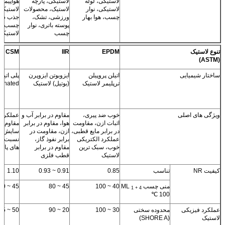
لاستیکی، لوله
لاستیکی، پارچه
هواپیما
لاستیکی، نوار
لاستیک، محصولات
لاستیکی
چسب، هوا بهار
ورزشی، تشک،
جذب شوک
پوسته باتری، نوار
چسب، ل
چسب
لاستیکی
تنوع لاستیک
EPDM
IIR
CSM
(ASTM)
ساختار شیمیایی
اتیلن پروپیلن
ایزوبوتن ایزوپرن
پلی اتیل
ترپلیمر لاستیک
(بوتیل) لاستیک
fonated
ویژگی های اصلی
خوب ضد پیری،
مقاوم در برابر آب و
عملکرد ب
اثبات ازن، مقاومت
هوا، مقاوم در برابر
مقاوم در
در برابر مایع قطبی،
ازن، مقاومت در
سایش و 
عملکرد الکتریکی
برابر نفوذ گاز،
خوب، سبک ترین
مقاوم در برابر
های پایین
لاستیک
قطب فلزی
کیفیت NR
تناسب
0.85
0.91 ~ 0.93
1.10
منی چسب ML
40 ~ 100
45 ~ 80
45 ~ 60
1 + 4
100 ℃
عملکرد فیزیکی
محدوده سختی
30 ~ 100
20 ~ 90
50 ~ 95
لاستیک
(SHORE A)