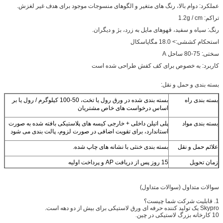
عملکرد: دوام بالا، رنگ های متغیر و الگوهای منسوجات موجود برای هدف غیر لغزش.
تراکم: 1.2g / cm
رنگ: سیاه و سفید، قهوهای مایل به زرد، بژ و دیگران.
استحکام کششی:> 18.0 مگاپاسکال
سختی: 75-80 ساحل A
کاربرد: به خصوص برای کف کفش طراحی شده است
بسته بندی و حمل و نقل:
بسته بندی راه
بسته بندی شده در ورق رول یا تخت، 50-100 کیلوگرم / رول یا بر
اساس درخواست های خاص مشتریان
بسته بندی مواد
پلی اتیلن داخلی + خارجی کیسه های پلاستیکی بافته شده به صورت
استاندارد، برای تقویت اضافی در صورت لزوم، پالت بندی می شود
علائم حمل و نقل
بسته بندی خنثی با نشانه های چاپ شده.
زمان تحویل
15 روز پس از دریافت AP و پرداخت اولیه
حمل و نقل
دریایی (FCL و LCL) و یا حمل و نقل هوایی
سوالات متداول (سوالات متداول)
اندازه ویژه
ما خدمات برش را برای اندازه های ویژه ارائه می دهیم
1. قابلیت شرکت شما چیست؟
Skypro یک تولید کننده حرفه ای ورق لاستیکی برای بیش از دو دهه است.
لمینیت
ما لایه سازی بیشتری با PSA، پارچه یا سایر مواد فراهم می کنیم.
10 کارخانه بزرگ لاستیکی در چین.