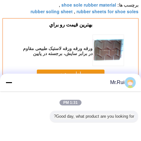
shoe sole rubber material
برچسب ها:
,
rubber soling sheet
rubber sheets for shoe soles
,
بهترين قيمت رو براي
ورقه ورقه ورقه لاستیک طبیعی مقاوم
در برابر سایش، برجسته در پایین
ادامه هید
Mr.Rui
ورق لاستیکی تنها
بیش
1:31 PM
Good day, what product are you looking for?
 فروشی
Durable Natural
Abrasion
Custom Printed
Anti-Skid
نه صندل
Crepe Rubber
Resistant Natural
Colorful EVA
m Sheet
دمپایی EVA رنگی
Soling Sheet with
Crepe Shoe Sole
Foam Sheet with
ark Skin
ده با زیره
Reed Mat Pattern
Rubber Sheet
15mm Thickness
for Shoe