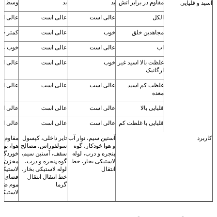
مقاوم در برابر آتش
بد
بد
وسط
اسید و قلیایی
الکل
عالی است
عالی است
عالی ا
مجاهدین خلق
خوب
عالی است
کمتر خ
اب
عالی است
عالی است
خوب عا
غلظت بالا اسید غیر
خوب
عالی است
عالی ا
ارگانیک
غلظت کم اسید
عالی است
عالی است
عالی ا
معده
قلیایی بالا
عالی است
عالی است
عالی ا
قلیایی با غلظت کم
عالی است
عالی است
عالی ا
کاربرد
آستین سیم، نوار آب
تایر داخلی، کپسول
مقاوم در
و هوا خودکار، گوه
سولفوراس، مصالح
هوا، پو
پنجره و درب، لوله
سقف، آستین سیم،
خوردگی
لاستیکی بخار، خط
گوه پنجره و درب،
مخزن، پ
انتقال
لوله لاستیکی بخار،
لاستیک 
خط انتقال انتقال
فضای باز
گرما
موم ضد 
لاستیکی