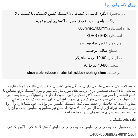
ورق لاستیکی تنها
نام محصول:
الگوی کاشی با کیفیت بالا لاستیک کفش لاستیکی با کیفیت بالا
رنگ:
سیاه و سفید، قرمز، سبز، خاکستری آبی و غیره
اندازه استاندارد:
600mmx1400mm
استاندارد:
ROHS / SGS
نرم افزار:
کفش تنها، بوت تنها
سطح:
صاف، برجسته
دمای کار:
-10-80 درجه سانتیگراد
سختی:
40-80 ساحل A
shoe sole rubber material
rubber soling sheet
برجسته:
,
ورقه لاستیکی طبیعی طبیعی دارای ویژگی های کششی و کششی بالا همراه با مقاومت
سایشی بالا است. همچنین برای برنامه های مورد نیاز یک مهر و موم لاستیک نرم. مطابق با
فلنج نامنظم با سر پیچ است. اکثر نمکهای آلی، اسیدها، قلیاها و آمونیاک را مقاومت می
کند. مواد لاستیکی غیر قابل مارک دارای قدرت اشکی عالی است و یک نوع لاستیکی
مقاوم است که حافظه را حفظ نمی کند. لاستیک آدامس نیز توانایی خود شفا دارد و آن را
برای مقاصد تیراندازی ایده آل می کند. لاستیک آدامس نیز مقاوم به سایش است و آن را
مناسب مناسب برای غرفه های شن و ماسه انفجار.
داده های تکنیکی:
نام محصول: مقاوم در برابر سایش مقاوم در برابر سایش کفش لاستیکی، الگوی کاشی
ابعاد: 1400x600mmX2-8mm