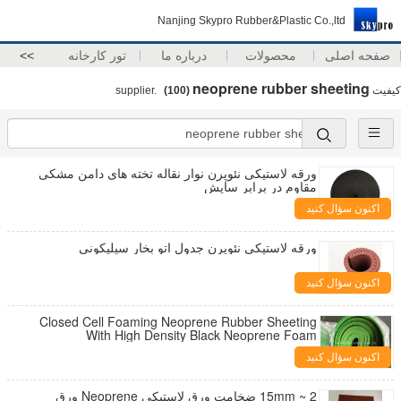
Nanjing Skypro Rubber&Plastic Co.,ltd
صفحه اصلی
محصولات
درباره ما
تور کارخانه
>>
neoprene rubber sheeting
کیفیت
supplier.
(100)
ورقه لاستیکی نئوپرن نوار نقاله تخته های دامن مشکی
مقاوم در برابر سایش
اکنون سؤال کنید
ورقه لاستیکی نئوپرن جدول اتو بخار سیلیکونی
اکنون سؤال کنید
Closed Cell Foaming Neoprene Rubber Sheeting
With High Density Black Neoprene Foam
اکنون سؤال کنید
2 ~ 15mm ضخامت ورق لاستیکی Neoprene ورق