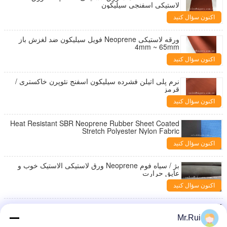
لاستیکی اسفنجی سیلیکون
اکنون سؤال کنید
ورقه لاستیکی Neoprene فویل سیلیکون ضد لغزش باز
4mm ~ 65mm
اکنون سؤال کنید
نرم پلی اتیلن فشرده سیلیکون اسفنج نئوپرن خاکستری /
قرمز
اکنون سؤال کنید
Heat Resistant SBR Neoprene Rubber Sheet Coated
Stretch Polyester Nylon Fabric
اکنون سؤال کنید
بژ / سیاه فوم Neoprene ورق لاستیکی الاستیک خوب و
عایق حرارت
اکنون سؤال کنید
SBR ورق لاستیکی Neoprene با پشتی PSA، ورق
لاستیکی ضخامت 1 تا 50 میلی متر
Mr.Rui