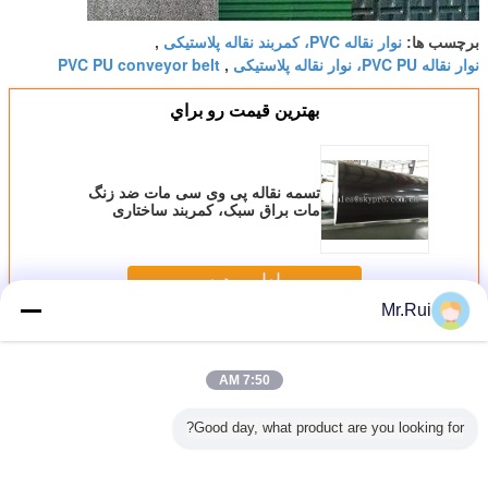
نوار نقاله PVC، کمربند نقاله پلاستیکی
برچسب ها:
,
نوار نقاله PVC PU، نوار نقاله پلاستیکی
PVC PU conveyor belt
,
بهترين قيمت رو براي
تسمه نقاله پی وی سی مات ضد زنگ
مات براق سبک، کمربند ساختاری
دستگیره
ادامه هید
Mr.Rui
نوار نقاله PVC
بیش
7:50 AM
Good day, what product are you looking for?
تسمه نقاله PVC
تسمه تردمیل PVC
2 پلی 2 میلی متر
کمربند حمل کننده
الگوی گر
صنعتی 7 میلی متر
مقاوم در برابر
ضخامت کمربند
ضد ایستاتیک رنگ
بالای تس