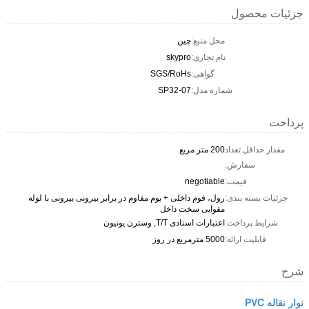
جزئیات محصول
محل منبع:
چین
نام تجاری:
skypro
گواهی:
SGS/RoHs
شماره مدل:
SP32-07
پرداخت
مقدار حداقل تعداد
200 متر مربع
سفارش:
قیمت:
negotiable
جزئیات بسته بندی:
رول، فوم داخلی + بوم مقاوم در برابر بیرونی بیرونی با لوله
مقوایی سخت داخل
شرایط پرداخت:
اعتبارات اسنادی T/T, وسترن یونیون
قابلیت ارائه:
5000 مترمربع در روز
شرح
نوار نقاله PVC