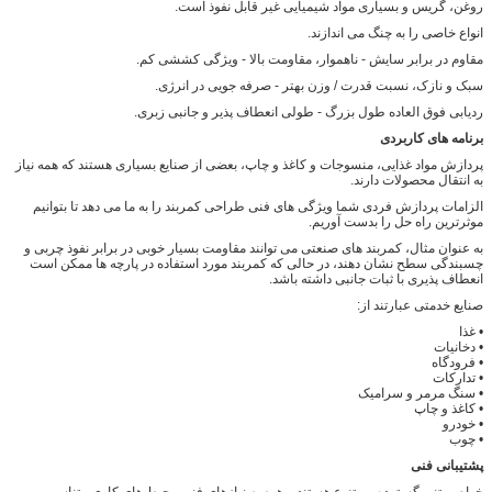
روغن، گریس و بسیاری مواد شیمیایی غیر قابل نفوذ است.
انواع خاصی را به چنگ می اندازند.
مقاوم در برابر سایش - ناهموار، مقاومت بالا - ویژگی کششی کم.
سبک و نازک، نسبت قدرت / وزن بهتر - صرفه جویی در انرژی.
ردیابی فوق العاده طول بزرگ - طولی انعطاف پذیر و جانبی زبری.
برنامه های کاربردی
پردازش مواد غذایی، منسوجات و کاغذ و چاپ، بعضی از صنایع بسیاری هستند که همه نیاز
به انتقال محصولات دارند.
الزامات پردازش فردی شما ویژگی های فنی طراحی کمربند را به ما می دهد تا بتوانیم
موثرترین راه حل را بدست آوریم.
به عنوان مثال، کمربند های صنعتی می توانند مقاومت بسیار خوبی در برابر نفوذ چربی و
چسبندگی سطح نشان دهند، در حالی که کمربند مورد استفاده در پارچه ها ممکن است
انعطاف پذیری با ثبات جانبی داشته باشد.
صنایع خدمتی عبارتند از:
• غذا
• دخانیات
• فرودگاه
• تدارکات
• سنگ مرمر و سرامیک
• کاغذ و چاپ
• خودرو
• چوب
پشتیبانی فنی
خواص بتنی گسترده و متنوع هستند و همه به نیازهای فنی محیط های کاری متناسب