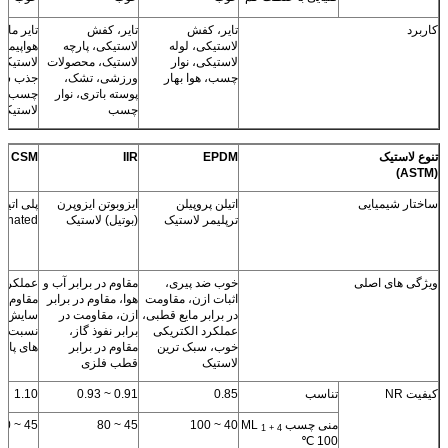
تایر، کفش
تایر، کفش
تایر ماشین و
آستین سیم، انتقال
مهر و موم
لاستیکی، لوله
لاستیکی، پارچه
هواپیما، کفش
دهنده خط ω جذب
واشر، لول
لاستیکی، نوار
لاستیک، محصولات
لاستیکی، لاستیک
لاستیک، گوه پنجره
مقاوم در ب
چسب، هوا بهار
ورزشی، تشک،
جذب شوک، نوار
و درب، چسب
روغن، چا
پوسته باتری، نوار
چسب، لوله
لاستیکی، پارچه
لاستیک، غ
چسب
لاستیکی
لاستیک
نساجی
FKM
SIR
CSM
IIR
EPDM
اتیلن پروپیلن
ایزوبوتن ایزوپرن
پلی اتیلن
لاستیک سیلیکون
لاستیک وین
ترپلیمر لاستیک
(بوتیل) لاستیک
Chlorosulfonated
فلوراید
هگزافلورو
ویتون
خوب ضد پیری،
مقاوم در برابر آب و
عملکرد بهتر و
خوب سرد و گرم
بهترین مقا
اثبات ازن، مقاومت
هوا، مقاوم در برابر
مقاوم در برابر
مقاوم در برابر
برابر حرار
در برابر مایع قطبی،
ازن، مقاومت در
سایش و ضد پیری
مقاوم در ب
عملکرد الکتریکی
برابر نفوذ گاز،
نسبت به NR، قیمت
شیمیایی
خوب، سبک ترین
مقاوم در برابر
های پایین تر.
لاستیک
قطب فلزی
1.4 ~ 1.96
0.98
1.10
0.91 ~ 0.93
0.85
40 ~ 100
45 ~ 80
45 ~ 60
حالت مایع
35 ~ 160