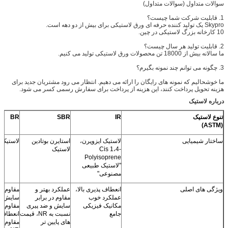
 می دهیم. انتظار می رود مشتریان جدید برای
 پرداخت برای سفارش رسمی کسر می شود.
NBR
CR
BR
SBR
IR
لاستیک ایزوپرن،
استایرن بوتادین
لاستیک پلی اتیلن
Poly-2-
لاستیک بوت
Cis 1،4-
لاستیک
chlorobutadiene
اکریلنیتیل
Polyisoprene
-1، 3 chloroprene
نیتروی
"لاستیک طبیعی
rubber، Neoprene
مصنوعی"
انعطاف پذیری بالا،
عملکرد بهتر و
مقاوم در برابر
مقاوم در برابر آب و
مقاوم در ب
عملکرد خوب
مقاوم در برابر
سایش با NR و
هوا، اثرات ازن،
روغن، مقا
مکانیک فیزیکی
سایش و ضد پیری
مقاوم در برابر
مقاومت گرم و
برابر سای
جامع
نسبت به NR، قیمت
انعطاف پذیر و
مقاوم در برابر
پیری
های پایین تر
مقاوم تر نسبت به
شیمیایی