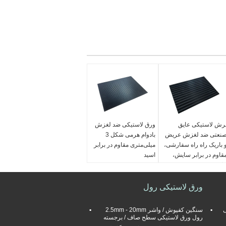
رش لاستیکی عایق
ورق لاستیکی ضد لغزش
نعتی ضد لغزش عریض
بادوام هرمی شکل 3
 باریک راه راه سفارشی،
میلی‌متری مقاوم در برابر
قاوم در برابر سایش،
اسید
اذب ضربه
ضخامت:
8 میلی متر
خامت:
8 میلی متر
الگوی سطح:
مربع، راه راه
لگوی سطح:
مربع، راه راه
ورق لاستیکی رول
پهن باریک، سکه
هن باریک، سکه
استحکام کششی:
4MPa
ستحکام کششی:
4MPa
سختی:
65±5 ساحل
ی
سنگین کفپوش / واشر 2.5mm - 20mm
ختی:
65±5 ساحل
رول ورق لاستیکی سطح صاف / برجسته