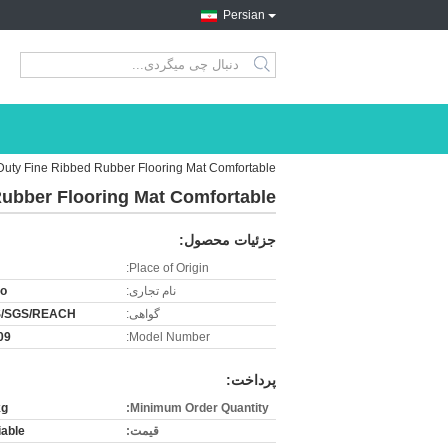
Persian
search
Duty Fine Ribbed Rubber Flooring Mat Comfortable
Rubber Flooring Mat Comfortable
جزئیات محصول:
Place of Origin:
نام تجاری:
ro
گواهی:
/SGS/REACH
09
Model Number:
پرداخت:
kg
Minimum Order Quantity:
قیمت:
iable