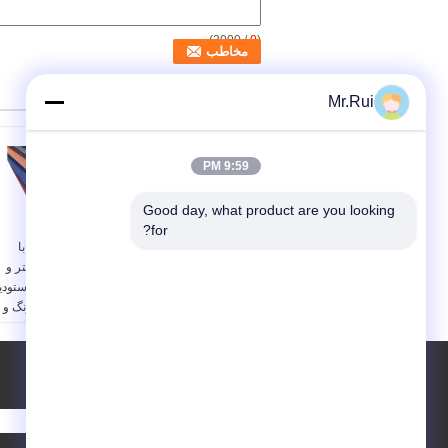
/ 3000)
0
(
سایر محصولات
Mr.Rui
9:59 PM
Good day, what product are you looking 
for?
کفپوش ضد لغزشی PVC
کفپوش پی وی سی با
ضد آب با ضخامت 5-
ضخامت 3.5 میلی متر و
20MM برای اتاق رقص
5.0 میلی متر برای استودی
مهد کودک
باله با طراحی رنگارنگ و
سطح ضد آب و ضد لغزش
مواد:
پی وی سی
وزن:
2.0kg/㎡,2.5kg/
مواد:
پی وی سی
㎡,3.0kg/㎡
درخواست نقل قول
وزن:
2.0kg/㎡,2.5kg/
ضخامت:
5-20 میلی متر
㎡,3.0kg/㎡
رنگ:
قرمز، آبی، سیاه،
ضخامت:
5-20 میلی متر
ارسال
سبز، خاکستری
درمان سطحی:
دیگر