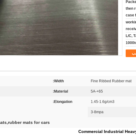
Packed
then 
case 
10 wor
recei
L/C, 
1000t
ب
Width:
Fine Ribbed Rubber mat
Material:
65+-5A
Elongation:
1.45-1.6g/cm3
3-8mpa
ats,rubber mats for cars
Commercial Industrial Heav