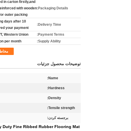
 in carton firstly,and
reinforced with wooden
Packaging Details:
for outer packing
king days after
Delivery Time:
ved your payment
T/T, Western Union
Payment Terms:
on per month
Supply Ability:
مخاط
توضیحات محصول جزئیات
Name:
Hardness:
Density:
Tensile strength:
برجسته کردن:
y Duty Fine Ribbed Rubber Flooring Mat