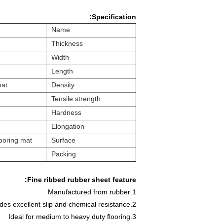
Specification:
Name
Thickness
Width
Length
mat
Density
Tensile strength
Hardness
Elongation
looring mat
Surface
Packing
Fine ribbed rubber sheet
feature:
Manufactured from rubber
1.
2.Fine ribbed surface provides excellent slip and chemical resistance
3.Ideal for medium to heavy duty flooring