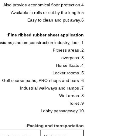
4.Also provide economical floor protection
5.Available in rolls or cut by the length.
6.Easy to clean and put away
Fine ribbed rubber sheet
application:
1. Gymnasiums,stadium,construction industry,floor
2. Fitness areas
3. overpass
4. Horse floats
5. Locker rooms
6. Golf course paths, PRO-shops and bars
7. Industrial walkways and ramps
8. Wet areas
9. Toilet
10.Lobby passageway
Packing and transportation: