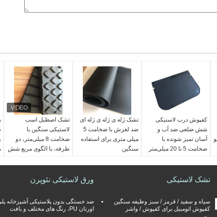
کفپوش درب لاستیکی
تشک ژله ی ژله ی ژله ای
تشک اصطبل اسب
ب
شش ضلعی ضد آب و
ضد لغزش با ضخامت 5
لاستیکی سنگین با
ص
و
آسان تمیز شونده با
میلی متری برای استفاده
ضخامت 8 میلی‌متر، دو
و
ضخامت 5 تا 20 میلی‌متر
سنگین
طرفه، با الگوی مربع شش
م
برای محافظت در برابر
ضلعی
ج
مواد:
پی وی سی
لغزش
ضخامت:
ضخامت:
8 میلی متر
ض
مواد:
لاستیک
تشک لاستیکی
الگوی سطح:
ورق لاستیکی نئوپرن
3MM،4MM،5MM،6MM،7MM،8MM،9MM،10MM
مربع، شش
ا
وزن:
2.0kg/㎡,2.5kg/
اندازه استاندارد:
گوش، سکه
پ
㎡,3.0kg/㎡
1.83X0.61M یا
استحکام کششی:
4MPa
ا
سیاه و سفید / قرمز / سبز وظیفه سنگین
ضد خستگی بدون پلاستیکی آشپزخانه پل
ضخامت:
5-20 میلی متر
1.73X0.61M
سختی:
65±5 ساحل
س
کفپوش اتومبیل برای کفپوش / واشر
اورتان PU، رنگ های مختلف و بافت