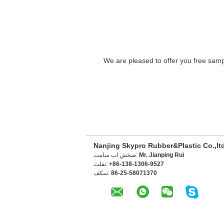
We are pleased to offer you free sampl
Nanjing Skypro Rubber&Plastic Co.,lt
Mr. Jianping Rui
تماس با شخص:
+86-138-1306-9527
تلفن:
86-25-58071370
فکس: