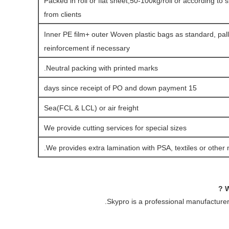
Packed in roll or flat sheet,50-100kg/roll or according to 
from clients
Inner PE film+ outer Woven plastic bags as standard, pall
reinforcement if necessary
Neutral packing with printed marks.
15 days since receipt of PO and down payment
Sea(FCL & LCL) or air freight
We provide cutting services for special sizes
We provides extra lamination with PSA, textiles or other m
Skypro is a professional manufacturer