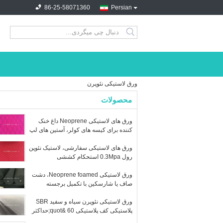
86-25-58071360
Persian
search
ورق لاستیکی نئوپرن
محصولات
ورق های لاستیکی Neoprene داغ خنک
کننده برای کیسه های کولر، آستین های لپ
تاپ
ورق های لاستیکی سفارشی، لاستیک نئوپن
رول 0.3Mpa استحکام کششی
ورق لاستیکی Neoprene foamed، دشت
صاف یا شارسکین با تکمیل برجسته
ورق لاستیکی نئوپرن سیاه و سفید SBR
پلاستیکی کف پلاستیکی 60 &quot;حداکثر
عرض