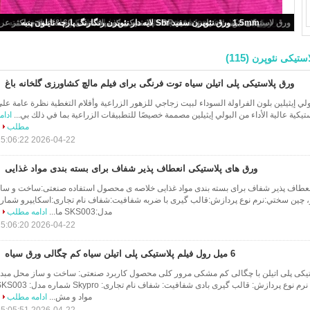
ورق های لاستیکی Neoprene داغ خنک کننده برای کیسه های کولر، آستین های لپ تاپ
(115)
ستیکی نئوپرن
ورق پلاستیکی پلی اتیلن سیاه توت فرنگی برای فیلم مالچ کشاورزی گلخانه باغ
ولي إيثيلين بلون الفراولة السوداء لبيت زجاجي للزهور الزراعية وأفلام التغطية نظرة عامة عل
ستيكية عالية الأداء من البولي إيثيلين مصممة خصيصًا للتطبيقات الزراعية بما في ذلك بي...
ادام
مطلب
2026-04-22 15:06:22
ورق های پلاستیکی انعطاف پذیر شفاف برای بسته بندی مواد غذایی
نعطاف پذیر شفاف برای بسته بندی مواد غذایی خلاصه ی محصول استفاده صنعتی:ساخت و سا
، چین سختي:نرم نوع پردازش:قالب گیری با ضربه شفافیت:شفاف نام تجاری:اسکایپرو شمار
مدل:SKS003 ما...
ادامه مطلب
2026-04-22 15:06:20
6 میل رول فیلم پلاستیکی پلی اتیلن سیاه کم چگالی ورق سیاه
ستیکی پلی اتیلن با چگالی کم مشکی مرور کلی محصول کاربرد صنعتی: ساخت و ساز محل مبدا
جیانگ سو، چین سختی: نرم نوع پردازش: قالب گیری بادی شفافیت: شفاف نام تجاری: Skypro شمار
مواد و مش...
ادامه مطلب