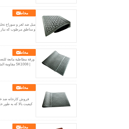
مخاطب
مبل ضد لغز و سوراخ تخل
و مناطق مرطوب که نیاز 
مخاطب
| SK1008 مقاومة الشد 8 ميجا باسكال الصلابة 50-80 شور أ الاستطالة 350٪ الجاذبية النوعية 1.20-1.60 جم/سم³ ...
مخاطب
فروش کارخانه ضد خس
کیفیت بالا که به طور 
مخاطب