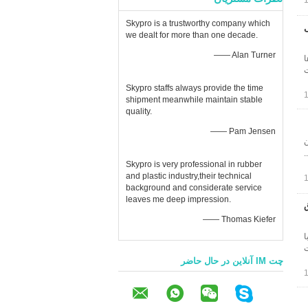
Skypro is a trustworthy company which
we dealt for more than one decade.
—— Alan Turner
ا
ت
Skypro staffs always provide the time
shipment meanwhile maintain stable
quality.
—— Pam Jensen
ون
Skypro is very professional in rubber
and plastic industry,their technical
background and considerate service
leaves me deep impression.
—— Thomas Kiefer
ا
ت
چت IM آنلاین در حال حاضر