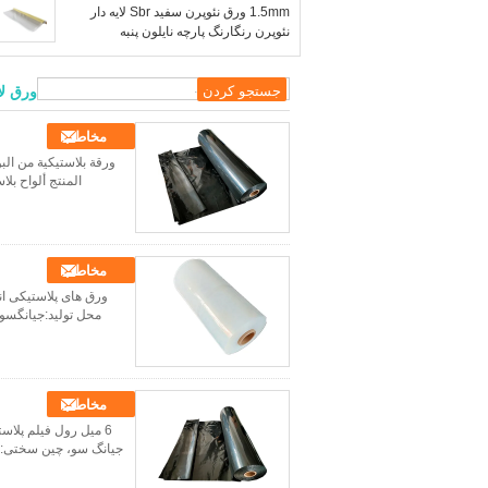
1.5mm ورق نئوپرن سفید Sbr لایه دار
نئوپرن رنگارنگ پارچه نایلون پنبه
ورق لا
مخاطب
ورقة بلاستيكية من الب
المنتج ألواح بلا
مخاطب
ورق های پلاستیکی ا
محل تولید:جیانگسو
مخاطب
6 میل رول فیلم پلا