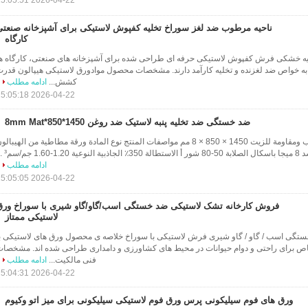
2026-04-22 15:05:51
ناحیه مرطوب ضد لغز سوراخ تخلیه کفپوش لاستیکی برای آشپزخانه صنعتی
کارگاه
یه خشکی فرش کفپوش لاستیکی حرفه ای طراحی شده برای آشپزخانه های صنعتی، کارگاه ه
به خواص ضد لغزنده و تخلیه کارآمد دارند. مشخصات محصول موادورق لاستیکی هیپالون قدر
کشش...
ادامه مطلب
2026-04-22 15:05:18
ضد خستگی ضد تخلیه پنبه لاستیک ضد روغن 1450*850*8mm Mat
ورقة مطاطية مانعة للتعب ومقاومة للزيت 1450 × 850 × 8 مم مواصفات المنتج نوع المادة ورقة مطاطية من الهيبال
ادامه مطلب
2026-04-22 15:05:05
فروش کارخانه تشک لاستیکی ضد خستگی اسب/گاو/گاو شیری با سوراخ ورق
لاستیکی ممتاز
تگی اسب / گاو / گاو شیری فرش لاستیکی با سوراخ خلاصه ی محصول ورق های لاستیکی ب
خاص برای راحتی و دوام حیوانات در محیط های کشاورزی و دامداری طراحی شده اند. مشخصا
فنی مالکیت...
ادامه مطلب
2026-04-22 15:04:31
ورق های فوم سیلیکونی پرس ورق فوم لاستیکی سیلیکونی برای میز اتو وکیوم