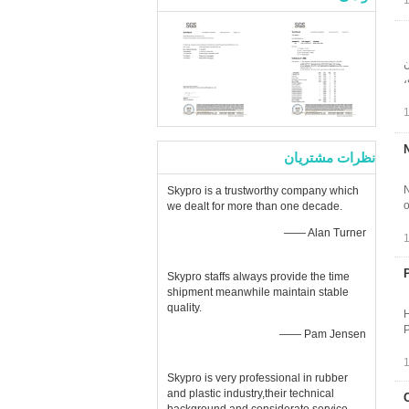
به عنوان
نظرات مشتریان
N
Skypro is a trustworthy company which
o
we dealt for more than one decade.
—— Alan Turner
Skypro staffs always provide the time
shipment meanwhile maintain stable
quality.
H
P
—— Pam Jensen
Skypro is very professional in rubber
and plastic industry,their technical