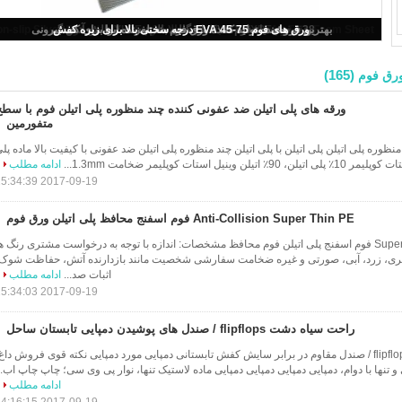
n-slip Silver EVA Shelf Liner Moisture-proof Kitchen Mat EVA Foam Sheet
(165)
ورقه های پلی اتیلن ضد عفونی کننده چند منظوره پلی اتیلن فوم با سطح
متفورمین
 منظوره پلی اتیلن پلی اتیلن با پلی اتیلن چند منظوره پلی اتیلن ضد عفونی با کیفیت بالا ماده پل
 وینیل استات کوپلیمر ضخامت 1.3mm...
ادامه مطلب
2017-09-19 15:34:39
Anti-Collision Super Thin PE فوم اسفنج محافظ پلی اتیلن ورق فوم
ضد خوردگی Super Thin PE فوم اسفنج پلی اتیلن فوم محافظ مشخصات: اندازه با توجه به درخواست مشتری رنگ ه
تری، زرد، آبی، صورتی و غیره ضخامت سفارشی شخصیت مانند بازدارنده آتش، حفاظت شوک
اثبات صد...
ادامه مطلب
2017-09-19 15:34:03
راحت سیاه دشت flipflops / صندل های پوشیدن دمپایی تابستان ساحل
راحت سیاه دشت flipflops / صندل مقاوم در برابر سایش کفش تابستانی دمپایی مورد دمپایی نکته قوی فروش داغ
تنها با دوام، دمپایی دمپایی دمپایی دمپایی ماده لاستیک تنها، نوار پی وی سی؛ چاپ چاپ اب..
ادامه مطلب