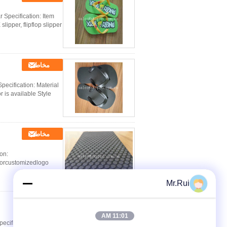
Specification: Item
per, flipflop slipper ...
مخاطب
pecification: Material
 available Style ...
مخاطب
on:
rcustomizedlogo
Mr.Rui
مخاطب
11:01 AM
cification: Materia of