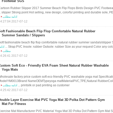
Footwear SGS
artoon Rubber Slipper 2017 Summer Beach Flip Flops Birds Design PVC Footwear 
slipper Strong point Hot selling, new design, colorful printing and durable sole, PE slip
ادامه مطلب
2017-07-12 14:27:04
Soft Fashionable Beach Flip Flop Comfortable Natural Rubber
Summer Sandals / Slippers
oft fashionable beach flip flop comfortable natural rubber summer sandals/slipper S
Strap:PVC Insole: rubber Outsole: rubber Size as your request Color any color is
ادام
مطلب
2017-07-12 14:26:41
Custom Soft Eco - Friendly EVA Foam Sheet Natural Rubber Washable
Yoga Mats
holesale factory price custom soft eco friendly PVC washable yoga mat Specificati
ModelYM0013Brand NameOEMTypeyoga matMaterialPVC,TPE,Natural RubberColo
printsilk or pad printing as customer ...
ادامه مطلب
2017-07-12 14:25:42
Double Layer Exercise Mat PVC Yoga Mat 3D Polka Dot Pattern Gym
Mat For Fitness
xercise Mat Manufacturer PVC Material Yoga Mat 3D Polka Dot Pattern Gym Mat Spe