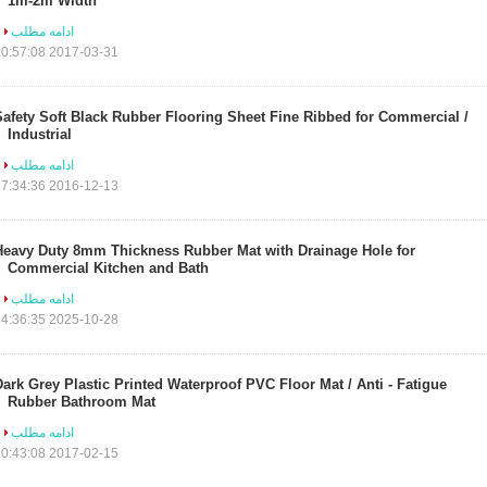
1m-2m Width
ادامه مطلب
2017-03-31 10:57:08
Safety Soft Black Rubber Flooring Sheet Fine Ribbed for Commercial /
Industrial
ادامه مطلب
2016-12-13 17:34:36
Heavy Duty 8mm Thickness Rubber Mat with Drainage Hole for
Commercial Kitchen and Bath
ادامه مطلب
2025-10-28 14:36:35
Dark Grey Plastic Printed Waterproof PVC Floor Mat / Anti - Fatigue
Rubber Bathroom Mat
ادامه مطلب
2017-02-15 10:43:08