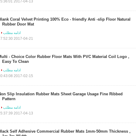
2017-04-13 15:36:01
Blank Coral Velvet Printing 100% Eco - friendly Anti -slip Floor Natural
Rubber Door Mat
ادامه مطلب
2017-04-21 17:52:30
Multi - Choice Color Rubber Floor Mats With PVC Material Coil Logo ,
Easy To Clean
ادامه مطلب
2017-02-15 10:43:08
Non Slip Insulation Rubber Mats Sheet Garage Usage Fine Ribbed
Pattern
ادامه مطلب
2017-04-13 15:37:39
Black Self Adhesive Commercial Rubber Mats 1mm-50mm Thickness ,