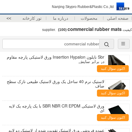
Nanjing Skypro Rubber&Plastic Co.,ltd
صفحه اصلی
محصولات
درباره ما
تور کارخانه
>>
commercial rubber mats
کیفیت
supplier.
(100)
Sbr نایلون Insertion Hypalon ورق لاستیکی پارچه مقاوم
در برابر سایش
اکنون سؤال کنید
لاستیک نرم 40 ساحل یک ورق لاستیک طبیعی نازک سطح
صاف
اکنون سؤال کنید
ورق لاستیکی SBR NBR CR EPDM با یک پارچه یک لایه
ای
اکنون سؤال کنید
عمده فروشی ورق لاستیک تقویت شده از لاستیک دو لایه