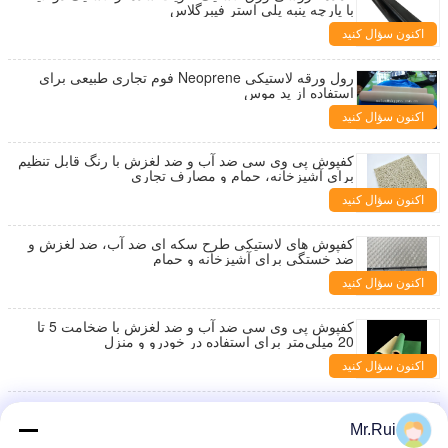
با پارچه پنبه پلی استر فیبرگلاس
اکنون سؤال کنید
رول ورقه لاستیکی Neoprene فوم تجاری طبیعی برای
استفاده از پد موس
اکنون سؤال کنید
کفپوش پی وی سی ضد آب و ضد لغزش با رنگ قابل تنظیم
برای آشپزخانه، حمام و مصارف تجاری
اکنون سؤال کنید
کفپوش های لاستیکی طرح سکه ای ضد آب، ضد لغزش و
ضد خستگی برای آشپزخانه و حمام
اکنون سؤال کنید
کفپوش پی وی سی ضد آب و ضد لغزش با ضخامت 5 تا
20 میلی‌متر برای استفاده در خودرو و منزل
اکنون سؤال کنید
لاستیک اصلی - ورق لاستیکی طبیعی بژ تان یا رنگ
سفارشی 15-18 مگاپاسکال رول های لاستیکی
Mr.Rui