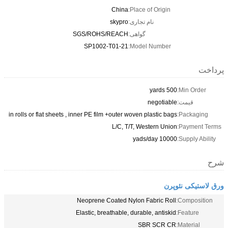
China
Place of Origin:
نام تجاری:
skypro
گواهی:
SGS/ROHS/REACH
SP1002-T01-21
Model Number:
پرداخت
500 yards
Min Order:
قیمت:
negotiable
in rolls or flat sheets , inner PE film +outer woven plastic bags
Packaging:
L/C, T/T, Western Union
Payment Terms:
10000 yads/day
Supply Ability:
شرح
ورق لاستیکی نئوپرن
Neoprene Coated Nylon Fabric Roll
Composition:
Elastic, breathable, durable, antiskid
Feature:
SBR SCR CR
Material: