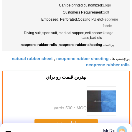
Can be printed customized
Logo:
Customers Requirement
Soft:
Embossed, Perforated,Coating PU.etc
Neoprene
fabric:
Diving suit, sport suit, medical support,cell phone
Usage:
case,bad.etc
neoprene rubber rolls
neoprene rubber sheeting
برجسته:
,
natural rubber sheet
neoprene rubber sheeting
برچسب ها:
,
,
neoprene rubber rolls
بهترين قيمت رو براي
500 yards
MOQ：
ادامه هید
Mr.Rui