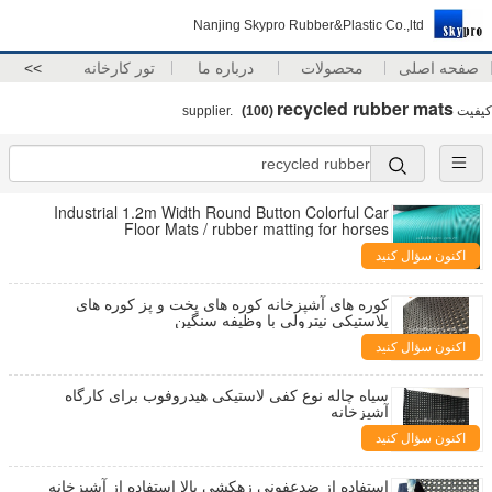
Nanjing Skypro Rubber&Plastic Co.,ltd
صفحه اصلی
محصولات
درباره ما
تور کارخانه
>>
recycled rubber mats
کیفیت
supplier.
(100)
Industrial 1.2m Width Round Button Colorful Car
Floor Mats / rubber matting for horses
اکنون سؤال کنید
کوره های آشپزخانه کوره های پخت و پز کوره های
پلاستیکی نیترولی با وظیفه سنگین
اکنون سؤال کنید
سیاه چاله نوع کفی لاستیکی هیدروفوب برای کارگاه
آشپزخانه
اکنون سؤال کنید
استفاده از ضدعفونی زهکشی بالا استفاده از آشپزخانه