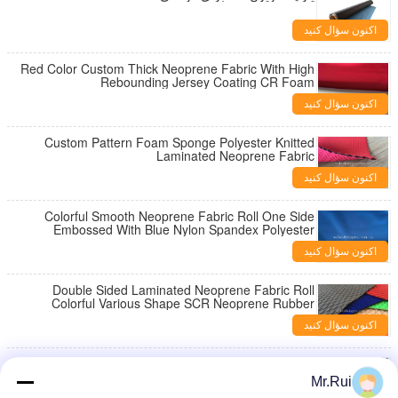
اکنون سؤال کنید
Red Color Custom Thick Neoprene Fabric With High
Rebounding Jersey Coating CR Foam
اکنون سؤال کنید
Custom Pattern Foam Sponge Polyester Knitted
Laminated Neoprene Fabric
اکنون سؤال کنید
Colorful Smooth Neoprene Fabric Roll One Side
Embossed With Blue Nylon Spandex Polyester
اکنون سؤال کنید
Double Sided Laminated Neoprene Fabric Roll
Colorful Various Shape SCR Neoprene Rubber
اکنون سؤال کنید
Soft Neoprene Fabric Roll OK Band Fabric Sheet
One Side Coated Nylon
Mr.Rui