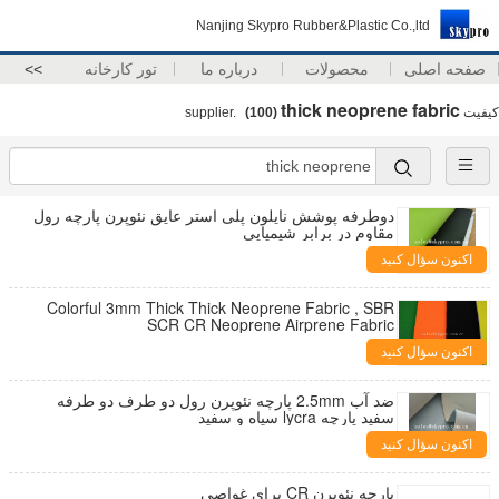
Nanjing Skypro Rubber&Plastic Co.,ltd
صفحه اصلی
محصولات
درباره ما
تور کارخانه
>>
thick neoprene fabric
کیفیت
supplier.
(100)
دوطرفه پوشش نایلون پلی استر عایق نئوپرن پارچه رول
مقاوم در برابر شیمیایی
اکنون سؤال کنید
Colorful 3mm Thick Thick Neoprene Fabric , SBR
SCR CR Neoprene Airprene Fabric
اکنون سؤال کنید
ضد آب 2.5mm پارچه نئوپرن رول دو طرف دو طرفه
سفید پارچه lycra سیاه و سفید
اکنون سؤال کنید
پارچه نئوپرن CR برای غواصی