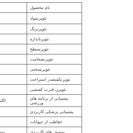
نام محصول
نئوپرن
مواد
نئوپرن
رنگ
نئوپرن
اندازه
نئوپرن
سطح
نئوپرن
ضخامت
نئوپرن
سختی
نئوپرن
کشش
در استراحت
نئوپرن
قدرت کششی
پشتیبانی از برنامه های
D
لب
ورزشی
پشتیبانی پزشکی کاربردی
حفاظت از حیوانات
پوشش های کاربردی
پوش