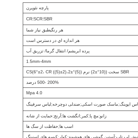
پارچه نئوپرن
SBR؛SCR؛CR
هر رنگی
طبق نیاز شما
هر اندازه اي در دسترس است
پرده ابریشم/ انتقال گرما/ تزریق آب
1.5mm-4mm
BR سخت ((10°±
S
2) نرم ((5)
°±
2،CS(6
2)
±
2، CR ((5)
°±
0% -
0
2
00 درصد
5
4.0 Mpa
اس ایوینگ
;
ماسک صورت اسکی
;
صندلی دوچرخه
;
لباس سرفینگ
زانو
;
مچ پا
;
کمر
;
انگشت ها
;
آرنج
;
حمایت از شانه
اسب ها
;
حفاظت از سگ ها
ش لپ تاپ
;
آستین گوشی های هوشمند
;
کولر
;
کیسه های اسنینگ