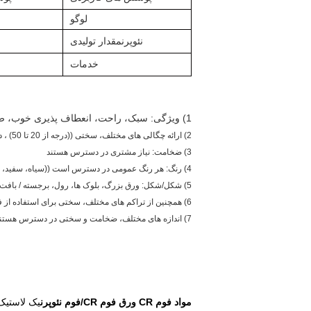
لوگو
نئوپرن
مقدار تولیدی
خدمات
1) ویژگی: سبک، راحت، انعطاف پذیری خوب، ضد آب، مقاومت در برابر ضربه و جلوگیری از لغزش
2) ارائه چگالی های مختلف، سختی ((درجه از 20 تا 50) ، درجه های مختلف پاسخ به خواسته های مشتریان.
3) ضخامت: نیاز مشتری در دسترس هستند
4) رنگ: هر رنگ عمومی در دسترس است ((سیاه، سفید، خاکستری ارزان تر)
5) شکل/شکل: ورق بزرگ، بلوک ها، رول، برجسته / بافت / طراحی شده، یا حتی کوچکتر مانند کاغذ A4.
6) همچنین از تراکم های مختلف، سختی برای استفاده از فرش کف، کالاهای ورزشی و صندل ها استفاده می شود.
7) اندازه های مختلف، ضخامت و سختی در دسترس هستند. نیاز مشتری خوش آمدید.
مواد فوم CR ورق فوم CR/فوم نئوپرن
یک لاستیک