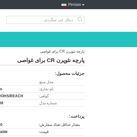
Persian
search
پارچه نئوپرن CR برای غواصی
پارچه نئوپرن CR برای غواصی
جزئیات محصول:
محل منبع:
نام تجاری:
ro
گواهی:
ROHS/REACH
شماره مدل:
08
پرداخت:
مقدار حداقل تعداد سفارش:
500 
قیمت:
iable