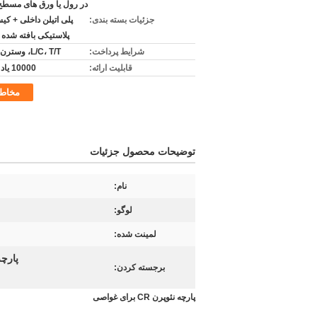
در رول یا ورق های مسطح
جزئیات بسته بندی:
پلی اتیلن داخلی + کی
پلاستیکی بافته شده 
شرایط پرداخت:
L/C، T/T، وسترن یونیون
قابلیت ارائه:
10000 یاد در روز
مخاط
توضیحات محصول جزئیات
نام:
لوگو:
لمینت شده:
پارچه نئوپرن CR غواصی,پارچه
برجسته کردن:
پارچه نئوپرن CR برای غواصی