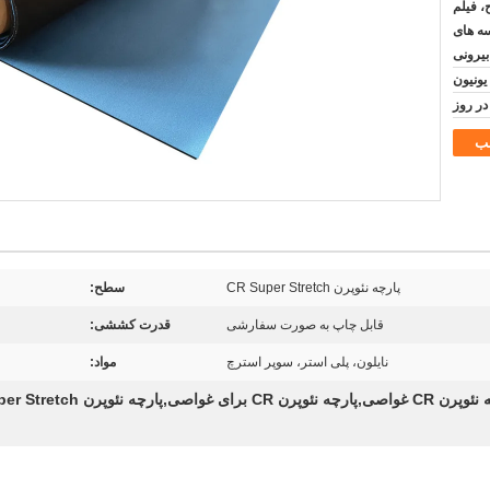
، فیلم
سه های
بیرونی
ب
پارچه نئوپرن CR Super Stretch
سطح:
قابل چاپ به صورت سفارشی
قدرت کششی:
نایلون، پلی استر، سوپر استرچ
مواد:
 نئوپرن CR برای غواصی,پارچه نئوپرن CR Super Stretch