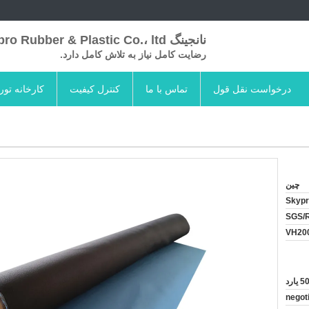
نانجینگ Skypro Rubber & Plastic Co.، ltd
رضایت کامل نیاز به تلاش کامل دارد.
درخواست نقل قول
تماس با ما
کنترل کیفیت
کارخانه تور
چین
Skyp
SGS/
VH20
یارد
negot