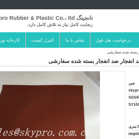
نانجینگ Skypro Rubber & Plastic Co.، ltd
رضایت کامل نیاز به تلاش کامل دارد.
درخواست نقل قول
تماس با ما
کنترل کیفیت
کارخانه تور
چین
skypr
SGS/
SY10
ی
negot