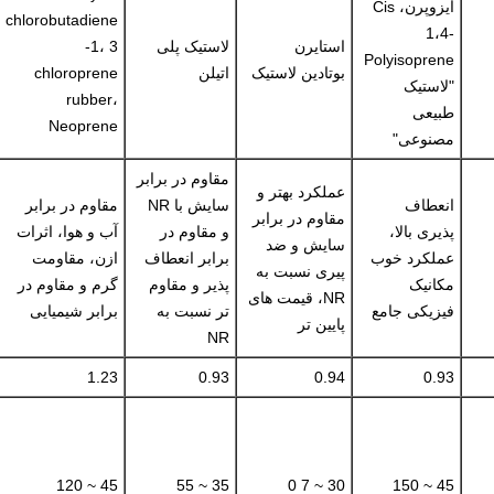
ایزوپرن، Cis
chlorobutadiene
1،4-
استایرن
لاستیک پلی
-1، 3
Polyisoprene
بوتادین لاستیک
اتیلن
chloroprene
"لاستیک
rubber،
طبیعی
Neoprene
مصنوعی"
مقاوم در برابر
عملکرد بهتر و
انعطاف
سایش با NR
مقاوم در برابر
مقاوم در برابر
پذیری بالا،
و مقاوم در
آب و هوا، اثرات
سایش و ضد
عملکرد خوب
برابر انعطاف
ازن، مقاومت
پیری نسبت به
مکانیک
پذیر و مقاوم
گرم و مقاوم در
NR، قیمت های
فیزیکی جامع
تر نسبت به
برابر شیمیایی
پایین تر
NR
1.23
0.93
0.94
0.93
45 ~ 120
35 ~ 55
30 ~ 7 0
45 ~ 150