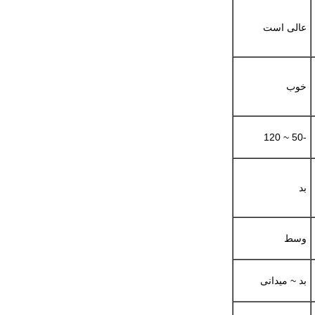
عالی است
خوب
-50 ~ 120
بد
وسط
بد ~ میدانی