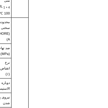
منی
ML
1 + 4
100 ℃
محدوده
سختی
SHORE
A)
ضد تها
(MPa)
نرخ
انقباض
(٪)
دوباره
الاستیس
نیروی پ
شدن