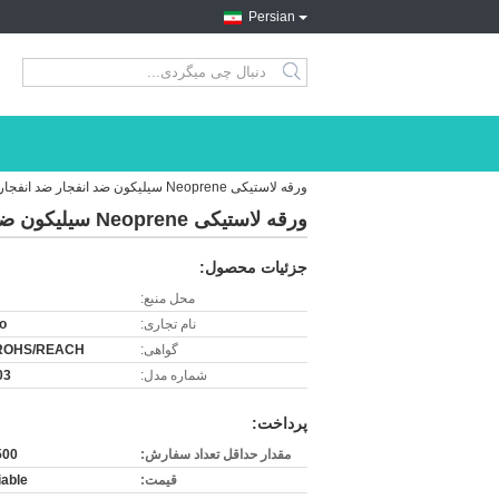
Persian
search
ورقه لاستیکی Neoprene سیلیکون ضد انفجار ضد انفجار بسته شده سفارشی
ورقه لاستیکی Neoprene سیلیکون ضد انفجار ضد انفجار بسته شده سفارشی
جزئیات محصول:
محل منبع:
نام تجاری:
o
گواهی:
ROHS/REACH
شماره مدل:
03
پرداخت:
مقدار حداقل تعداد سفارش:
500 متر
قیمت:
iable