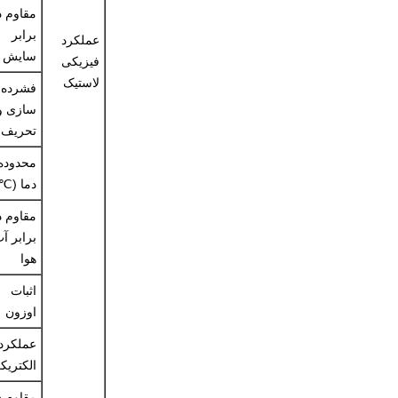
مقاوم د
برابر
عملکرد
سایش
فیزیکی
لاستیک
فشرده
سازی و
تحریف
محدوده
دما (℃
مقاوم د
برابر آ
هوا
اثبات
اوزون
عملکرد
الکتریک
مقاوم د