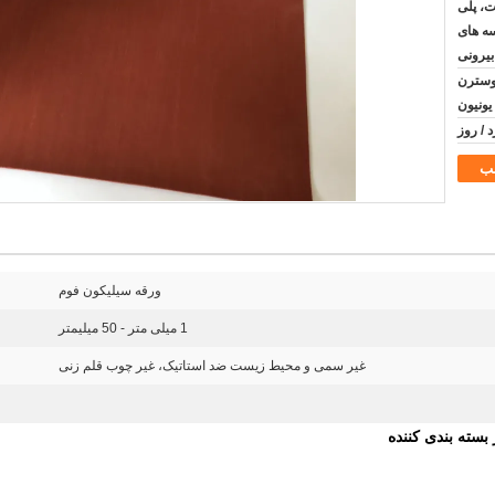
ت، پلی
سه های
بیرونی
رات اسنادی T/T, وسترن
یونیون
ب
ورقه سیلیکون فوم
1 میلی متر - 50 میلیمتر
غیر سمی و محیط زیست ضد استاتیک، غیر چوب قلم زنی
بسته بندی کننده