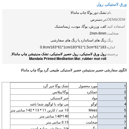
ورق لاستیکی رول
نام:
تشک دور یوگا چاپ ماندالا
OEM&ODM:
در دسترس
استفاده کنید:
کف، ورزش، یوگا، مودب، ژیمناستیک
ضخامت:
2mm-8mm
رنگ:
رنگ های استاندارد یا رنگ های سفارشی
اندازه:
183*61*0.8cm/183*61*1cm/183*61*1.5cm
رول ورق لاستیکی، رول حصیر لاستیکی، تشک مدیتیشن چاپ ماندالا
برجسته:
,
Mandala Printed Meditation Mat
rubber mat roll
,
الگوی سفارشی حصیر مدیتیشن حصیر لاستیکی طبیعی گرد یوگا چاپ ماندالا
1
مورد محصول
تشک یوگا جیر گرد
2
عملکرد
یوگا/پیلاتس
3
مواد
جیر لاستیکی
4
لوگو
می تواند با لوگوی شما باشد
5
Meas
10 عدد / کارتن 11 * 13 * 142 سانتی متر
6
اندازه
140*140 سانتی متر
7
ضخامت
0.15 سانتی متر
8
رنگ
قابل سفارشی سازی است