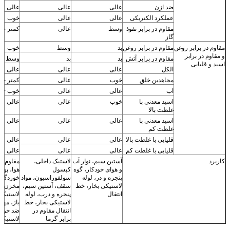
ضد ازن
عالی
عالی
عالی +
عملکرد الکتریکی
عالی
عالی
خوب
مقاوم در برابر نفوذ
وسط
عالی
کمتر خ
گاز
مقاوم در برابر روغن
مقاوم در برابر روغن
بد
وسط
خوب
و مقاوم در برابر
مقاوم در برابر آتش
بد
بد
وسط
اسید و قلیایی
الکل
عالی
عالی
عالی
مجاهدین خلق
خوب
عالی
کمتر خ
اب
عالی
عالی
خوب ~ ع
اسید معدنی با
خوب
عالی
عالی
غلظت بالا
اسید معدنی با
عالی
عالی
عالی
غلظت کم
قلیایی با غلظت بالا
عالی
عالی
عالی
قلیایی با غلظت کم
عالی
عالی
عالی
کاربرد
آستین سیم، نوار آب
لاستیک داخلی،
مقاوم در
و هوای خودکار، گوه
کپسول
هوا، پو
پنجره و در، لوله
سولفوراسیون، مواد
خوردگی
لاستیکی بخار، خط
سقف، آستین سیم،
مخزن، پ
انتقال
پنجره و درب، لوله
لاستیکی
لاستیکی بخار، خط
باز، مهر
انتقال مقاوم در
ضد خورد
برابر گرما
لاستیکی