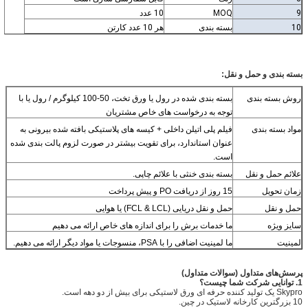
9
MOQ
10 عدد
10
بسته بندی
هر 10 عدد کارتن
بسته بندی و حمل و نقل:
روش بسته بندی
بسته بندی شده در رول یا ورق تخت، 50-100 کیلوگرم / رول یا با
توجه به درخواست های خاص مشتریان
مواد بسته بندی
فیلم پلی اتیلن داخلی + کیسه های پلاستیکی بافته شده بیرونی به
عنوان استاندارد، برای تقویت بیشتر در صورت لزوم پالت بندی شده
است.
علائم حمل و نقل
بسته بندی خنثی با علائم چاپی.
زمان تحویل
15 روز از دریافت PO و پیش پرداخت
حمل و نقل
حمل و نقل دریایی (FCL & LCL) یا هوایی
سایز ویژه
ما خدمات برش را برای اندازه های خاص ارائه می دهیم
لمینیت
ما لمینیت اضافی را با PSA، منسوجات یا مواد دیگر ارائه می دهیم.
پرسش‌های متداول (سوالات متداول)
1. توانایی شرکت شما چیست؟
Skypro یک تولید کننده حرفه ای ورق لاستیکی برای بیش از دو دهه است.
10 بزرگترین کارخانه لاستیک در چین.