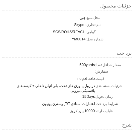
جزئیات محصول
محل منبع:
چين
نام تجاری:
Skypro
گواهی:
SGS/ROHS/REACH
شماره مدل:
YM0014
پرداخت
مقدار حداقل تعداد
500yards
سفارش:
قیمت:
negotiable
جزئیات بسته بندی:
در رول یا ورق های تخت، پلی اتیلن داخلی + کیسه های
پلاستیکی بیرونی
زمان تحویل:
15Days
شرایط پرداخت:
اعتبارات اسنادی T/T, وسترن یونیون
قابلیت ارائه:
10000 یارد / روز
شرح