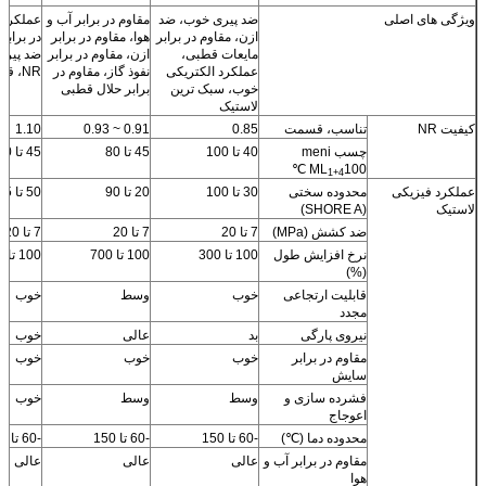
ویژگی های اصلی
ضد پیری خوب، ضد
مقاوم در برابر آب و
عملکرد ب
ازن، مقاوم در برابر
هوا، مقاوم در برابر
در برابر
مایعات قطبی،
ازن، مقاوم در برابر
ضد پیری
عملکرد الکتریکی
نفوذ گاز، مقاوم در
NR، قیمت پایین تر.
خوب، سبک ترین
برابر حلال قطبی
لاستیک
کیفیت NR
تناسب، قسمت
0.85
0.91 ~ 0.93
1.10
چسب meni
40 تا 100
45 تا 80
45 تا 60
ML
100 ℃
1+4
عملکرد فیزیکی
محدوده سختی
30 تا 100
20 تا 90
50 تا 95
لاستیک
(SHORE A)
ضد کشش (MPa)
7 تا 20
7 تا 20
7 تا 20
نرخ افزایش طول
100 تا 300
100 تا 700
100 تا 500
(%)
قابلیت ارتجاعی
خوب
وسط
خوب
مجدد
نیروی پارگی
بد
عالی
خوب
مقاوم در برابر
خوب
خوب
خوب
سایش
فشرده سازی و
وسط
وسط
خوب
اعوجاج
محدوده دما (℃)
-60 تا 150
-60 تا 150
-60 تا 150
مقاوم در برابر آب و
عالی
عالی
عالی
هوا