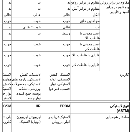
مقاوم در برابر روغن
مقاوم در برابر روغن
بد
بد
بد
و مقاوم در برابر
مقاوم در برابر آتش
بد
بد
بد
اسید و قلیایی
الکل
عالی
عالی
عالی
مجاهدین خلق
خوب
خوب
خوب
اب
عالی
خوب ~ عالی
بد
اسید معدنی با
وسط
بد
بد
غلظت بالا
اسید معدنی با
خوب
خوب
خوب
غلظت کم
قلیایی با غلظت بالا
خوب
خوب
خوب
قلیایی با غلظت کم
خوب
خوب
خوب
کاربرد
لاستیک، کفش
لاستیک، کفش
لاستیک 
لاستیکی، لوله
لاستیکی، پارچه های
هواپیمای
لاستیکی، نوار
لاستیکی، محصولات
کفش لا
چسب، فنر هوا
ورزشی، تشک،
لاستیک 
پوسته جمع کننده،
نوار چس
نوار چسب
لاستیکی
تنوع لاستیکی
EPDM
IIR
CSM
(ASTM)
ساختار شیمیایی
لاستیک ترپلیمر
ایزوبوتن-ایزوپرن
پلی اتیل
اتیلن پروپیلن
(بوتیل) لاستیک
کلروسول