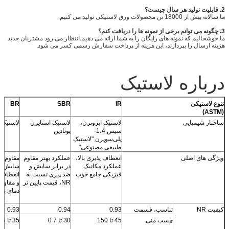
2. قابلیت تولید هر سال چیست؟
ما سالانه بیش از 18000 تن محصولات ورق لاستیکی تولید می کنیم.
3. چگونه می توانم برخی از نمونه ها را دریافت کنم؟
ما خوشحالیم که نمونه های رایگان را به شما ارائه می دهیم.انتظار می رود مشتریان جدید
هزینه ارسال را بپردازند، این هزینه از پرداخت سفارش رسمی کسر می شود.
درباره لاستیک
تنوع لاستیکی
IR
SBR
BR
(ASTM)
ساختار شیمیایی
لاستیک ایزوپرن،
لاستیک استایرن
لاستیک پ
سیس 1،4-
بوتادین
پلی‌سوپرن "لاستیک
طبیعی مصنوعی"
ویژگی های اصلی
انعطاف پذیری بالا،
عملکرد بهتر مقاوم
مقاوم در
عملکرد مکانیک
در برابر سایش و
فیزیکی جامع خوب
ضد پیری نسبت به
انعطاف پ
NR، قیمت پایین تر
و مقاومت
دمای پایین
کیفیت NR
تناسب، قسمت
0.93
0.94
0.93
چسب منی
45 تا 150
30 تا 7 0
35 تا 55