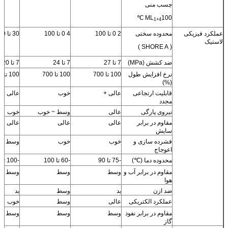
چسب منی
ML
100 ℃
1+4
عملکرد فیزیکی
محدوده سختی
2 0 تا 100
4 0 تا 100
30 تا 100
لاستیک
( SHORE A )
ضد کشش (MPa)
7 تا 27
7 تا 24
7 تا 20
نرخ افزایش طول
100 تا 700
100 تا 700
100 تا 700
(%)
قابلیت ارتجاعی
عالی +
خوب
عالی +
مجدد
نیروی پارگی
عالی
وسط ~ خوب
خوب
مقاوم در برابر
عالی
عالی
عالی
سایش
فشرده سازی و
خوب
خوب
وسط
اعوجاج
محدوده دما (℃)
-75 تا 90
-60 تا 100
-100 تا 100
مقاوم در برابر آب و
وسط
وسط
وسط
هوا
ضد ازن
بد
وسط
بد
عملکرد الکتریکی
عالی
وسط
خوب
مقاوم در برابر نفوذ
وسط
وسط
وسط
گاز