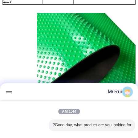
لاستیکی
Mr.Rui
1:44 AM
Good day, what product are you looking for?