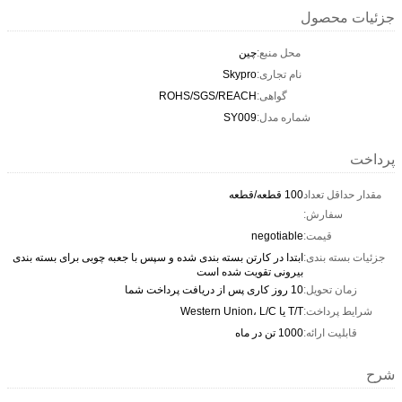
جزئیات محصول
محل منبع:
چین
نام تجاری:
Skypro
گواهی:
ROHS/SGS/REACH
شماره مدل:
SY009
پرداخت
مقدار حداقل تعداد
100 قطعه/قطعه
سفارش:
قیمت:
negotiable
جزئیات بسته بندی:
ابتدا در کارتن بسته بندی شده و سپس با جعبه چوبی برای بسته بندی
بیرونی تقویت شده است
زمان تحویل:
10 روز کاری پس از دریافت پرداخت شما
شرایط پرداخت:
T/T یا Western Union، L/C
قابلیت ارائه:
1000 تن در ماه
شرح