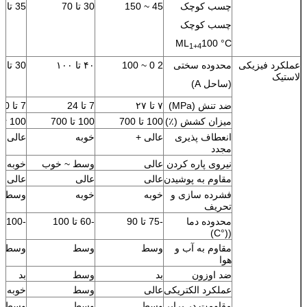
چسب کوچک
45 ~ 150
30 تا 70
35 تا 55
چسب کوچک
ML
100 °C
1+4
عملکرد فیزیکی
محدوده سختی
2 0 ~ 100
۴۰ تا ۱۰۰
30 تا 100
لاستیک
(ساحل A)
ضد تنش (MPa)
۷ تا ۲۷
7 تا 24
7 تا 20
میزان کشش (٪)
100 تا 700
100 تا 700
100 تا 700
انعطاف پذیری
عالی +
خوبه
عالی +
مجدد
نیروی پاره کردن
عالی
وسط ~ خوب
خوبه
مقاوم به پوشیدن
عالی
عالی
عالی
فشرده سازی و
خوبه
خوبه
وسط
تحریف
محدوده دما
-75 تا 90
-60 تا 100
-100~100
((°C)
مقاوم به آب و
وسط
وسط
وسط
هوا
ضد اوزون
بد
وسط
بد
عملکرد الکتریکی
عالی
وسط
خوبه
مقاومت در برابر
وسط
وسط
وسط