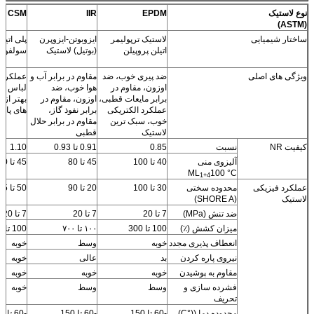
نوع لاستیک
EPDM
IIR
CSM
(ASTM)
ساختار شیمیایی
لاستیک ترپولیمر
ایزوبوتن-ایزوپرن
پلی اتیل
اتیلن پروپیلن
(بوتیل) لاستیک
سولفون
ویژگی های اصلی
ضد پیری خوب، ضد
مقاوم در برابر آب و
عملکرد م
اوزون، مقاوم در
هوا خوب، ضد
لباس و 
برابر مایعات قطبی،
اوزون، مقاوم در
عملکرد الکتریکی
برابر نفوذ گاز،
های پایین
خوب، سبک ترین
مقاوم در برابر حلال
لاستیک
قطبی
کیفیت NR
نسبت
0.85
0.91 تا 0.93
1.10
آلیزوی منی
40 تا 100
45 تا 80
45 تا 60
ML
100 °C
1+4
عملکرد فیزیکی
محدوده سختی
30 تا 100
20 تا 90
50 تا 95
لاستیک
(SHORE A)
ضد تنش (MPa)
7 تا 20
7 تا 20
7 تا 20
میزان کشش (٪)
100 تا 300
۱۰۰ تا ۷۰۰
100 تا 500
انعطاف پذیری مجدد
خوبه
وسط
خوبه
نیروی پاره کردن
بد
عالی
خوبه
مقاوم به پوشیدن
خوبه
خوبه
خوبه
فشرده سازی و
وسط
وسط
خوبه
تحریف
محدوده دما ((°C)
-60 تا 150
-60 تا 150
-60 تا 150