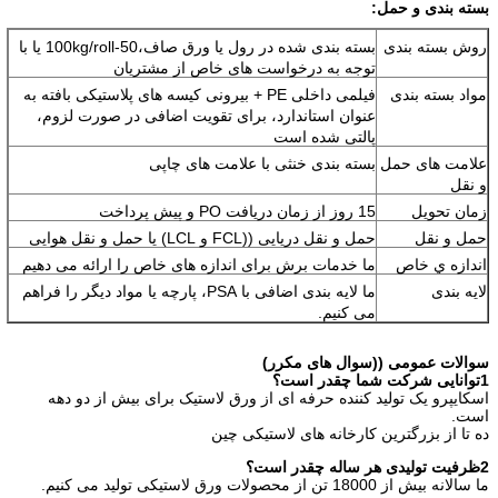
بسته بندی و حمل:
روش بسته بندی
بسته بندی شده در رول یا ورق صاف،50-100kg/roll یا با
توجه به درخواست های خاص از مشتریان
مواد بسته بندی
فیلمی داخلی PE + بیرونی کیسه های پلاستیکی بافته به
عنوان استاندارد، برای تقویت اضافی در صورت لزوم،
پالتی شده است
علامت های حمل
بسته بندی خنثی با علامت های چاپی
و نقل
زمان تحویل
15 روز از زمان دریافت PO و پیش پرداخت
حمل و نقل
حمل و نقل دریایی ((FCL و LCL) یا حمل و نقل هوایی
اندازه ي خاص
ما خدمات برش برای اندازه های خاص را ارائه می دهیم
لایه بندی
ما لایه بندی اضافی با PSA، پارچه یا مواد دیگر را فراهم
می کنیم.
سوالات عمومی ((سوال های مکرر)
1توانایی شرکت شما چقدر است؟
اسکایپرو یک تولید کننده حرفه ای از ورق لاستیک برای بیش از دو دهه
است.
ده تا از بزرگترین کارخانه های لاستیکی چین
2ظرفیت تولیدی هر ساله چقدر است؟
ما سالانه بیش از 18000 تن از محصولات ورق لاستیکی تولید می کنیم.