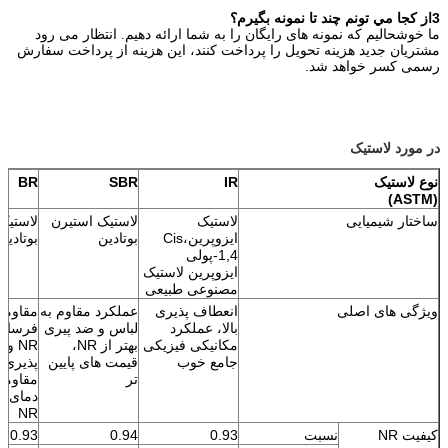
3از کجا مي تونم چند تا نمونه بگيرم؟
ما خوشحالیم که نمونه های رایگان را به شما ارائه دهیم. انتظار می رود
مشتریان جدید هزینه تحویل را پرداخت کنند، این هزینه از پرداخت سفارش
رسمی کسر خواهد شد.
در مورد لاستیک
نوع لاستیک
IR
SBR
BR
(ASTM)
ساختار شیمیایی
لاستیک
لاستیک استیرن
لاستیک
ایزوپرین،Cis
بوتادین
بوتادیل
1,4-پولی
ایزوپرین ️لاستیک
مصنوعی طبیعی ️
ویژگی های اصلی
انعطاف پذیری
عملکرد مقاوم به
مقاومت
بالا، عملکرد
لباس و ضد پیری
فرسای
مکانیکی فیزیکی
بهتر از NR،
NR و
جامع خوب
قیمت های پایین
پذیری ب
تر
مقاومت
دمای پا
NR
کیفیت NR
نسبت
0.93
0.94
0.93