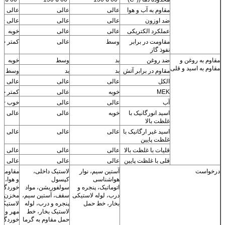
مقاوم به آب و هوا
عالی
عالی
عالی
ضد اوزون
عالی
عالی
عالی +
عملکرد الکتریکی
عالی
عالی
خوبه
مقاومت در برابر
وسط
عالی
کمتر خ
نفوذ گاز
مقاوم به روغن و
ضد روغن
بد
وسط
خوبه
مقاوم به اسید و قلی
مقاوم در برابر آتش
بد
بد
وسط
الکل
عالی
عالی
عالی
MEK
خوبه
عالی
کمتر خ
آب
عالی
عالی
خوب ~ ع
اسید انورگانیک با
خوبه
عالی
عالی
غلظت بالا
اسید غیر ارگانیک با
عالی
عالی
عالی
غلظت پایین
قلیات با غلظت بالا
عالی
عالی
عالی
قلی با غلظت پایین
عالی
عالی
عالی
درخواست
آستین سیم، نوار
لاستیک داخلی،
مقاومت د
هواشناسی
کپسول
و هوا، 
اتوماتیک، پنجره و
سولفوریشن، مواد
خوردگی
درب، لوله لاستیکی
سقف، آستین سیم،
مخزن، پ
بخار، خط حمل
پنجره و درب، لوله
لاستیکی
لاستیک بخار، خط
مهر و م
حمل مقاوم به گرما
خوردگی،