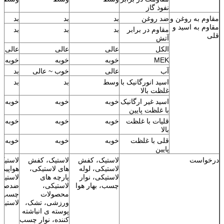
نفوذ گاز
مقاوم به روغن و
ضد روغن
بد
بد
بد
مقاوم به اسید و
مقاوم در برابر
بد
بد
بد
قلی
آتش
الکل
عالی
عالی
عالی
MEK
خوبه
خوبه
خوبه
آب
عالی
خوب ~ عالی
بد
اسید انورگانیک با
وسط
بد
بد
غلظت بالا
اسید غیر ارگانیک
خوبه
خوبه
خوبه
با غلظت پایین
قلیات با غلظت
خوبه
خوبه
خوبه
بالا
قلی با غلظت
خوبه
خوبه
خوبه
پایین
درخواست
لاستیک، کفش
لاستیک، کفش
لاستیک
لاستیکی، لوله
های لاستیکی،
هواپیم
لاستیکی، نوار
پارچه های
لاستیک
چسب، بهار هوا
لاستیکی،
ضدصدمه
محصولات
چسب، ل
ورزشی، تشک،
لاستیک
پوسته ی انباشته
کننده، نوار چسب