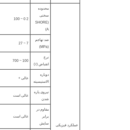
محدوده
سختی
2 0 ~ 100
(SHORE
A)
ضد تهاجم
7 ~ 27
(MPa)
نرخ
100 ~ 700
انقباض (٪)
دوباره
عالی +
الاستیسیته
نیروی پاره
عالی است
شدن
مقاوم در
برابر
عالی است
سایش
عملکرد فیزیکی