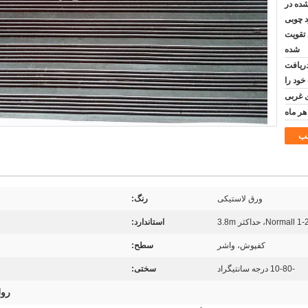
شده در
 چوبی
 تقویت
شده
دریافت
خود را
ب
ورق لاستیکی
رنگ:
Normall، حداکثر 3.8m
استاندارد:
کفپوش، واشر
سطح:
-10-80 درجه سانتیگراد
سختی:
رول