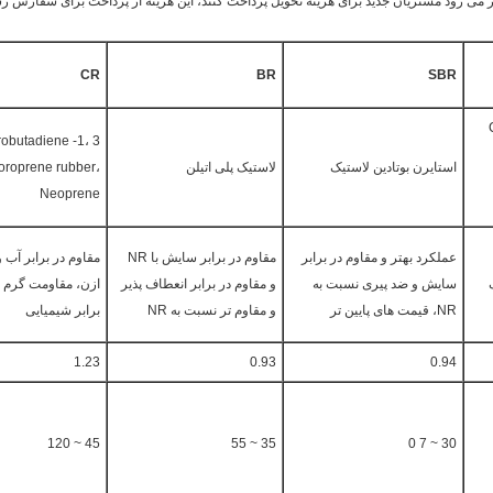
تظار می رود مشتریان جدید برای هزینه تحویل پرداخت کنند، این هزینه از پرداخت برای سفار
CR
BR
SBR
 Cis
robutadiene -1، 3
استایرن بوتادین لاستیک
لاستیک پلی اتیلن
oroprene rubber،
Neoprene
عملکرد بهتر و مقاوم در برابر
مقاوم در برابر سایش با NR
مقاوم در برابر آب و
سایش و ضد پیری نسبت به
و مقاوم در برابر انعطاف پذیر
ازن، مقاومت گرم و
NR، قیمت های پایین تر
و مقاوم تر نسبت به NR
برابر شیمیایی
1.23
0.93
0.94
45 ~ 120
35 ~ 55
30 ~ 7 0