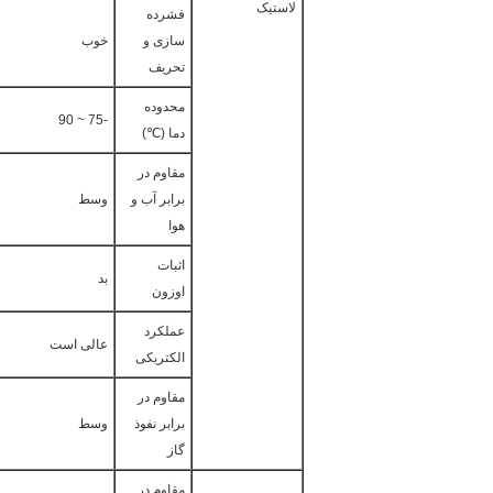
لاستیک
فشرده
سازی و
خوب
تحریف
محدوده
-75 ~ 90
دما (℃)
مقاوم در
برابر آب و
وسط
هوا
اثبات
بد
اوزون
عملکرد
عالی است
الکتریکی
مقاوم در
برابر نفوذ
وسط
گاز
مقاوم در