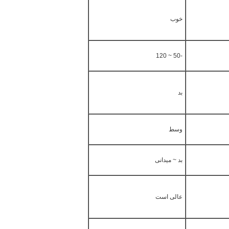
خوب
-50 ~ 120
بد
وسط
بد ~ میدانی
عالی است