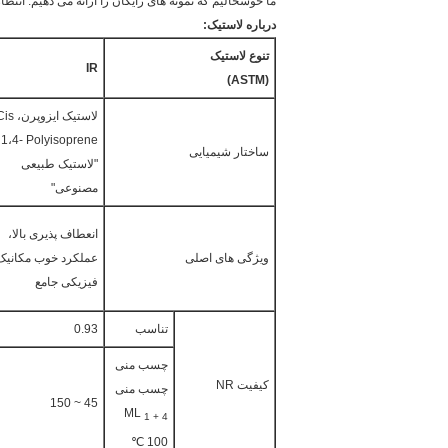
ما خوشحالیم که نمونه های رایگان را ارائه می دهیم. ان
درباره لاستیک:
تنوع لاستیک
IR
(ASTM)
لاستیک ایزوپرن،
1،4- Polyisoprene
ساختار شیمیایی
"لاستیک طبیعی
مصنوعی"
انعطاف پذیری بالا،
ویژگی های اصلی
عملکرد خوب مکانیک
فیزیکی جامع
تناسب
0.93
چسب منی
کیفیت NR
چسب منی
45 ~ 150
ML
1 + 4
100 ℃