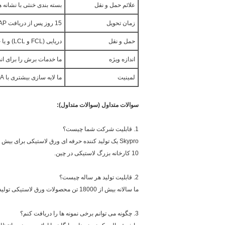
علائم حمل و نقل
بسته بندی خنثی با نشانه 
زمان تحویل
15 روز پس از دریافت AP و پرداخت اولیه
حمل و نقل
دریایی (FCL و LCL) و یا حمل و نقل هوایی
اندازه ویژه
ما خدمات برش را برای اند
لمینیت
ما لایه سازی بیشتری با PSA، پارچه یا سایر مواد فراهم می کنیم.
سوالات متداول (سوالات متداول):
1. قابلیت شرکت شما چیست؟
Skypro یک تولید کننده حرفه ای ورق لاستیکی برای بیش از دو دهه است.
10 کارخانه بزرگ لاستیکی در چین.
2. قابلیت تولید هر ساله چیست؟
ما سالانه بیش از 18000 تن محصولات ورق لاستیکی تولید می کنیم.
3. چگونه می توانم برخی نمونه ها را دریافت کنم؟