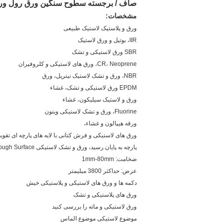
صاف / برجسته سطوح سنگین ورق رول ورق، 2.5mm-20mm ض
مشخصات:
ورق و پلاستیک لاستیک طبیعی
IIR، بوتیل و ورق لاستیک
SBR ورق لاستیکی و تشک
CR، Neoprene، ورق های لاستیکی و کلروفپران
NBR، ورق و تشک لاستیک نیتریل، ورق
EPDM ورق لاستیکی و تشک، غشاء
ورق و لاستیک سیلیکون، غشاء
Fluorine، ورق و تشک لاستیکی ویتون
ورقه هیپالون و غشاء،
ورق های لاستیکی و فرش کتانی با لایه های پارچه ای تقو
پارچه به پایان رسید، ورق و تشک لاستیکی Rough Surface
ضخامت: 1mm-80mm
عرض: حداکثر 3800 میلیمتر
دکمه ها و ورق های لاستیکی و پلاستیکی خیش
ورق های پلاستیکی و تشک
ورق لاستیکی و ماته را بررسی کنید
موضوع لاستیکی موضوع الماس