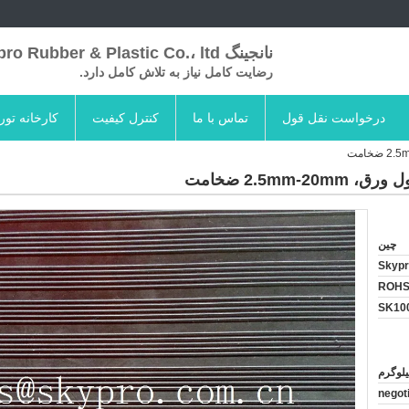
نانجینگ Skypro Rubber & Plastic Co.، ltd
رضایت کامل نیاز به تلاش کامل دارد.
درخواست نقل قول
تماس با ما
کنترل کیفیت
کارخانه تور
2.5m ضخامت
چین
Skyp
ROHS
SK100
negot