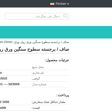
Persian
search
صاف / برجسته سطوح سنگین ورق رول ورق، 2.5mm-20mm ضخامت
صاف / برجسته سطوح سنگین ورق رول ورق، m-20mm
جزئیات محصول:
محل منبع:
نام تجاری:
ro
گواهی:
/SGS
شماره مدل:
1 ---- SK9009
پرداخت:
مقدار حداقل تعداد سفارش:
1000 کیلوگرم
قیمت:
iable