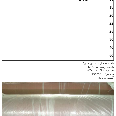
18
20
22
25
30
40
50
دامنه تحمل شاخص فنی:
شدت رسم: ↔ MPa
نسبت: ± 0.05g / cm3
سختی: ± 5shoreA
گسترش: ≥٪