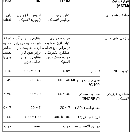
تنوع لاستیک
EPDM
IIR
CSM
(ASTM)
ساختار شیمیایی
اتیلن پروپیلن
ایزوبوتن ایزوپرن
پلی اتیل
ترپلیمر لاستیک
(بوتیل) لاستیک
fonated
ویژگی های اصلی
خوب ضد پیری،
مقاوم در برابر آب و
عملکرد ب
اثبات ازن، مقاومت
هوا، مقاوم در برابر
مقاوم در
در برابر مایع قطبی،
ازن، مقاومت در
سایش و 
عملکرد الکتریکی
برابر نفوذ گاز،
خوب، سبک ترین
مقاوم در برابر
های پایین
لاستیک
قطب فلزی
کیفیت NR
تناسب
0.85
0.91 ~ 0.93
1.10
منی چسب ML
40 ~ 100
45 ~ 80
45 ~ 60
1 + 4
100 ℃
عملکرد فیزیکی
محدوده سختی
30 ~ 100
20 ~ 90
50 ~ 95
لاستیک
(SHORE A)
ضد تهاجم (MPa)
7 ~ 20
7 ~ 20
7 ~ 20
نرخ انقباض (٪)
100 تا 300
100 ~ 700
100 ~ 500
دوباره الاستیسیته
خوب
وسط
خوب