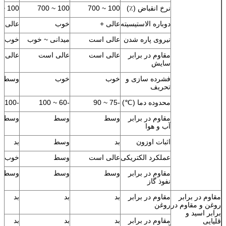
نرخ انقباض (٪)
100 ~ 700
100 ~ 700
100 ~ 700
دوباره الاستیسیته
عالی +
خوب
عالی +
نیروی پاره شدن
عالی است
میدانی ~ خوب
خوب
مقاوم در برابر
عالی است
عالی است
عالی 
سایش
فشرده سازی و
خوب
خوب
وسط
تحریف
محدوده دما (℃)
-75 ~ 90
-60 ~ 100
-100 ~ 100
مقاوم در برابر
وسط
وسط
وسط
آب و هوا
اثبات اوزون
بد
وسط
بد
عملکرد الکتریکی
عالی است
وسط
خوب
مقاوم در برابر
وسط
وسط
وسط
نفوذ گاز
مقاوم در برابر
مقاوم در برابر
بد
بد
بد
روغن و مقاوم در
روغن
برابر اسید و
مقاوم در برابر
بد
بد
بد
قلیایی