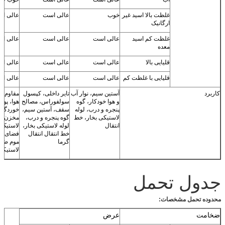
غلظت بالا اسید غیر
خوب
عالی است
عالی ا
ارگانیک
غلظت کم اسید
عالی است
عالی است
عالی ا
معده
قلیایی بالا
عالی است
عالی است
عالی ا
قلیایی با غلظت کم
عالی است
عالی است
عالی ا
کاربرد
آستین سیم، نوار آب
تایر داخلی، کپسول
مقاوم در
و هوا خودکار، گوه
سولفوراس، مصالح
هوا، پو
پنجره و درب، لوله
سقف، آستین سیم،
خوردگی
لاستیکی بخار، خط
گوه پنجره و درب،
مخزن، پ
انتقال
لوله لاستیکی بخار،
لاستیک 
خط انتقال انتقال
فضای باز
گرما
موم ضد 
لاستیکی
جدول تحمل
محدوده تحمل مشخصات:
ضخامت
عرض