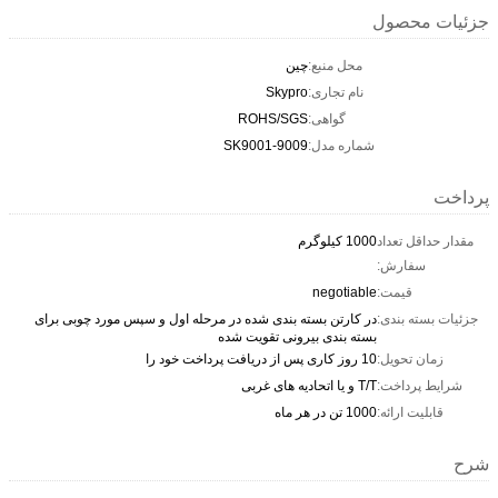
جزئیات محصول
محل منبع:
چین
نام تجاری:
Skypro
گواهی:
ROHS/SGS
شماره مدل:
SK9001-9009
پرداخت
مقدار حداقل تعداد
1000 کیلوگرم
سفارش:
قیمت:
negotiable
جزئیات بسته بندی:
در کارتن بسته بندی شده در مرحله اول و سپس مورد چوبی برای
بسته بندی بیرونی تقویت شده
زمان تحویل:
10 روز کاری پس از دریافت پرداخت خود را
شرایط پرداخت:
T/T و یا اتحادیه های غربی
قابلیت ارائه:
1000 تن در هر ماه
شرح