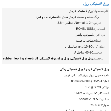
ورق لاستیکی رول
نام محصول:
ورق لاستیکی قرمز
رنگ:
سیاه و سفید، قرمز، سبز، خاکستری آبی و غیره
عرض:
Normall 1-2m، حداکثر 3.8m
استاندارد:
ROHS / SGS
نرم افزار:
کفپوش، واشر
سطح:
صاف، برجسته
دمای کار:
-10-80 درجه سانتیگراد
سختی:
40-80 ساحل A
رول ورق لاستیکی، ورق ورقه ورقه لاستیکی
rubber flooring sheet roll
برجسته:
,
ورق لاستیکی قرمز / ورق لاستیکی رنگی
نام محصول: رول ورق لاستیکی قرمز
ابعاد: 1-80mmx3700m (TXW)
تراکم: 1.25g / cm3
استحکام کششی:> = 5MPa
سختی: 50 +/- 5shore A
طول:> = 500٪
دمای کاری: -50-300 درجه سانتیگراد