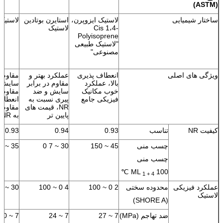
(ASTM)
ساختار شیمیایی
لاستیک ایزوپرن،
استایرن بوتادین
لاستیک 
Cis 1،4-
لاستیک
Polyisoprene
"لاستیک طبیعی
مصنوعی"
ویژگی های اصلی
انعطاف پذیری
عملکرد بهتر و
مقاوم د
بالا، عملکرد
مقاوم در برابر
خوب مکانیک
سایش و ضد
مقاوم د
فیزیکی جامع
پیری نسبت به
انعطاف
NR، قیمت های
مقاوم 
پایین تر
به NR
کیفیت NR
تناسب
0.93
0.94
0.93
چسب منی
45 ~ 150
30 ~ 7 0
35 ~ 55
چسب منی
ML
100 ℃
1 + 4
عملکرد فیزیکی
محدوده سختی
2 0 ~ 100
4 0 ~ 100
30 ~ 100
لاستیک
(SHORE A)
ضد تهاجم (MPa)
7 ~ 27
7 ~ 24
7 ~ 20