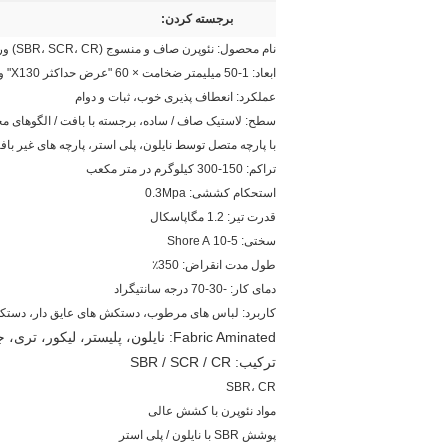
برجسته کردن:
نام محصول: نئوپرن صاف و منسوج (SBR، SCR، CR) ورق فوم رنگ های مختلف
ابعاد: 1-50 میلیمتر ضخامت × 60 "عرض حداکثر X130" و یا 82 "طولانی.
عملکرد: انعطاف پذیری خوب، ثبات و دوام
سطح: لاستیک صاف / ساده، برجسته با بافت / الگوهای م
با پارچه متصل توسط نایلون، پلی استر، پارچه های غیر بافت
تراکم: 150-300 کیلوگرم در متر مکعب
استحکام کششی: 0.3Mpa
قدرت تیر: 1.2 مگاپاسکال
سختی: 5-10 Shore A
طول مدت انقراض: 350٪
دمای کار: -30-70 درجه سانتیگراد
کاربرد: لباس های مرطوب، دستکش های عایق دار، دستکش ه
Fabric Aminated: نایلون، پلیستر، لیکور، تری، جریس، پارچه OK / TOK و غیره.
ترکیب: SBR / SCR / CR
SBR، CR
مواد نئوپرن با کشش عالی
پوشش SBR با نایلون / پلی استر