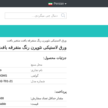
Persian
search
ورق لاستیکی نئوپرن رنگ متفرقه بافت متغیر بافت
ورق لاستیکی نئوپرن رنگ متفرقه بافت
جزئیات محصول:
محل منبع:
نام تجاری:
o
گواهی:
ROHS
شماره مدل:
2-T01-21
پرداخت:
مقدار حداقل تعداد سفارش:
500 متر
قیمت:
iable