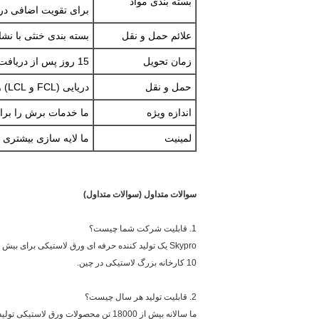
بسته بندی مواد
برای تقویت اضافی در
علائم حمل و نقل
بسته بندی خنثی با نش
زمان تحویل
15 روز پس از دریافت AP و پرداخت اولیه
حمل و نقل
دریایی (FCL و LCL) و یا حمل و نقل هوایی
اندازه ویژه
ما خدمات برش را برای
لمینیت
ما لایه سازی بیشتری با PSA، پارچه یا سایر مواد فراهم می 
سوالات متداول (سوالات متداول)
1. قابلیت شرکت شما چیست؟
Skypro یک تولید کننده حرفه ای ورق لاستیکی برای بیش از دو دهه است.
10 کارخانه بزرگ لاستیکی در چین.
2. قابلیت تولید هر سال چیست؟
ما سالانه بیش از 18000 تن محصولات ورق لاستیکی تولید می کنیم.