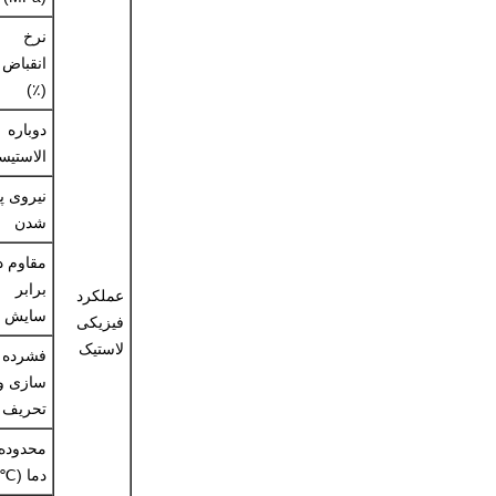
نرخ
انقباض
(٪)
دوباره
الاستیس
نیروی پ
شدن
مقاوم د
برابر
عملکرد
سایش
فیزیکی
لاستیک
فشرده
سازی و
تحریف
محدوده
دما (℃)