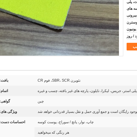
ت، پلی
سه های
بیرونی
رات اسنادی T/T, وسترن
یونیون
ب
نئوپرن SBR، SCR، فوم CR
بافت:
پلی استر، جریس، لیکرا، نایلون، پارچه های غیر بافته، چسب و غیره
اتمام:
چین
گواهی:
وجود رایگان است و جمع آوری حمل و نقل بسیار قدردانی خواهد شد
ویژگی های:
چاپ، نوار، پانچ / سوراخ، پوست کوسه
احساسات دست:
هر رنگی که میخواهید