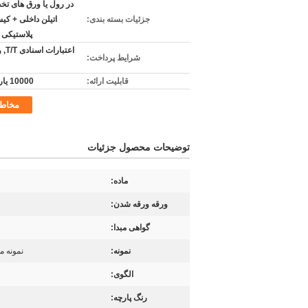
در رول یا ورق های تخ
جزئیات بسته بندی:
اتیلن داخلی + کی
پلاستیکی 
اعتبا
شرایط پرداخت:
قابلیت ارائه:
10000 یارد / روز
مخاط
توضیحات محصول جزئیات
ماده:
ورقه ورقه شدن:
گواهی مبدا:
نمونه:
نمونه م
الگوی:
رنگ پارچه: