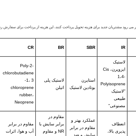
تظار می رود مشتریان جدید برای هزینه تحویل پرداخت کنند، این هزینه از پرداخت برای سفار
CR
BR
SBR
IR
لاستیک
Poly-2-
ایزوپرن، Cis
chlorobutadiene
1،4-
استایرن
لاستیک پلی
-1، 3
Polyisoprene
بوتادین لاستیک
اتیلن
chloroprene
"لاستیک
rubber،
طبیعی
Neoprene
مصنوعی"
مقاوم در
عملکرد بهتر و
انعطاف
برابر سایش با
مقاوم در برابر
مقاوم در برابر
پذیری بالا،
NR و مقاوم
آب و هوا، اثرات
سایش و ضد