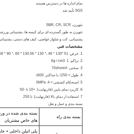
تمام اندازه ها در دسترس هستند
SGS تأیید شد
نئوپرن، SBR، CR، SCR
نئوپرن به طور گسترده ای برای کیسه ها، پشتیبانی ور
پشتیبانی، کت و شلوار غواصی، کیف های دستی، پشتیبانی ا
مشخصات فنی
1. عرض: 51 "x 130"، 51 * 83 *، 56 * 90 *، 60 * 130.56 * 130 *، 46 * 130 *
2. تراکم: 1. 6g / cm3
3. سختی: 70shoreA
4. طول:> 250٪ با حداکثر. 600٪
5. استحکام کششی:> 4. 0MPa
6. کاربرد دمای پایین (فارنهایت): +10 تا -50
7. استفاده از دمای بالا (فارنهایت): تا 250
بسته بندی و حمل و نقل:
بسته بندی راه
های خاص مشتریان
پلی اتیلن داخلی + خا