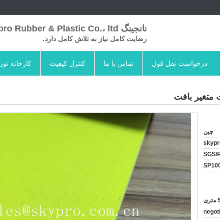
نانجینگ Skypro Rubber & Plastic Co.، ltd
رضایت کامل نیاز به تلاش کامل دارد.
درخواست نقل قول
تماس با ما
کنترل کیفیت
کارخانه تور
 متغیر بافت
چین
skypr
SGS/
SP100
ی
negot