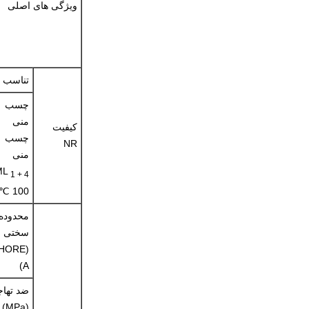
ویژگی های اصلی
تناسب
چسب
منی
کیفیت
چسب
NR
منی
ML
1 + 4
100 ℃
محدوده
سختی
SHORE
A)
ضد تهاج
(MPa)