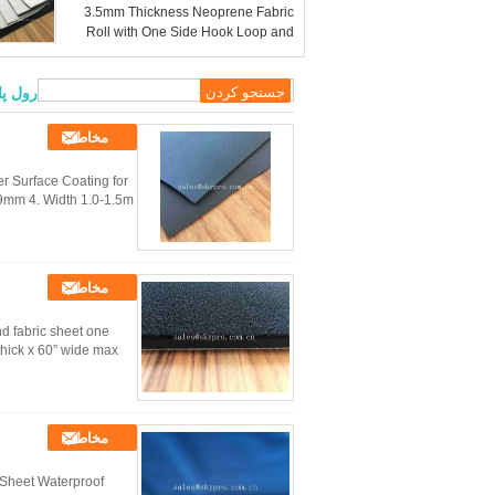
3.5mm Thickness Neoprene Fabric
Roll with One Side Hook Loop and
One Side Didital Print
رول پا
مخاطب
 Surface Coating for
.9mm 4. Width 1.0-1.5m
مخاطب
d fabric sheet one
hick x 60” wide max
مخاطب
Sheet Waterproof