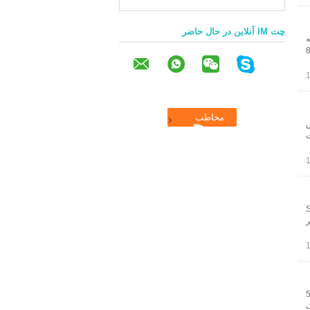
چت IM آنلاین در حال حاضر
رچه حلقه
لیمتر ضخامت × 60 "عرض حداکثر X130" و یا 82
ر ضخامت × 60 "عرض
ت
اه (SBR SCR
ض حداکثر
ک یا هر دو طرف 60 "حداکثر عرض ابعاد: 1-50
ک