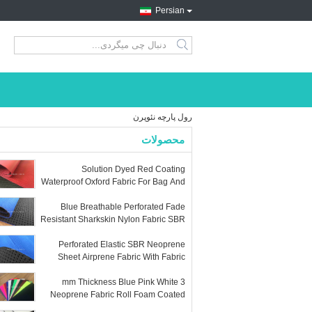
Persian
search
رول پارچه نئوپرن
محصولات
Solution Dyed Red Coating
Waterproof Oxford Fabric For Bag And
Luggage
Blue Breathable Perforated Fade
Resistant Sharkskin Nylon Fabric SBR
Neoprene Fabrics
Perforated Elastic SBR Neoprene
Sheet Airprene Fabric With Fabric
Lamination
3 mm Thickness Blue Pink White
Neoprene Fabric Roll Foam Coated
Smooth For Clothing