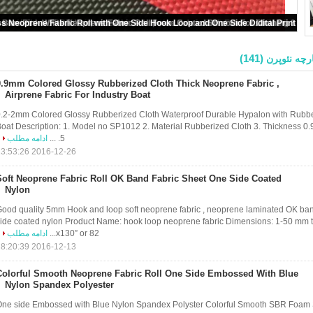
olution Dyed Red Coating Waterproof Oxford Fabric For Bag And Luggage
(141)
رچه نئوپرن
0.9mm Colored Glossy Rubberized Cloth Thick Neoprene Fabric ,
Airprene Fabric For Industry Boat
.2-2mm Colored Glossy Rubberized Cloth Waterproof Durable Hypalon with Rubber
oat Description: 1. Model no SP1012 2. Material Rubberized Cloth 3. Thickness 0
5. ...
ادامه مطلب
2016-12-26 13:53:26
Soft Neoprene Fabric Roll OK Band Fabric Sheet One Side Coated
Nylon
ood quality 5mm Hook and loop soft neoprene fabric , neoprene laminated OK ban
ide coated nylon Product Name: hook loop neoprene fabric Dimensions: 1-50 mm t
x130” or 82...
ادامه مطلب
2016-12-13 18:20:39
Colorful Smooth Neoprene Fabric Roll One Side Embossed With Blue
Nylon Spandex Polyester
ne side Embossed with Blue Nylon Spandex Polyster Colorful Smooth SBR Foam 