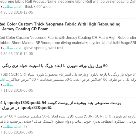
eoprene fabric Roll Product Name: neoprene fabric Roll with polyester coating D
thick x 60” wide ...
ادامه مطلب
2016-12-05 14:35:53
Red Color Custom Thick Neoprene Fabric With High Rebounding
Jersey Coating CR Foam
Red Color Custom Neoprene Fabric with Jersey Coating CR Foam High Reboundin
ubber Sheet MaterialSBR/neoprene diving material+polyster fabric/clothUsageSBR
glove,sporting wrist rest...
ادامه مطلب
2016-12-05 14:35:53
60 ورق رول ورقه نئوپرن با ابعاد بزرگ با لمینیت حوله تری رنگی
ورق نئوپرن حداکثر 60 "با حوله تار رنگی یا پارچه نایلون و پارچه 
عاد: 1-50 میلیمتر ضخامت × 60 "عرض حداکثر ...
ادام
مطلب
2016-05-05 17:11:03
پوست مصنوعی پنبه پوشیده از پوست کوسه
&quot;x82&quot; در هر ورق
نام محصول: ورق های پارچه ای نئوپرن (SBR، SCR، CR) منبت کاری شده ابعاد: 1-50 میلیمتر
ثر X130" و یا 82 "طولانی. عملکرد: انعطاف پذیری خوب، ثبات و دوام سطح: لاستیک صاف / ساده، برجسته با باف
/ ا...
ادامه مطلب
2016-05-05 17:10:05