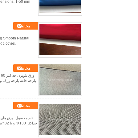
imensions: 1-50 mm
مخاطب
g Smooth Natural
 clothes,
مخاطب
پارچه حلقه پارچه ورقه ورقه یک یا دو طرف 60 "حداکثر عرض اب
مخاطب
حداک