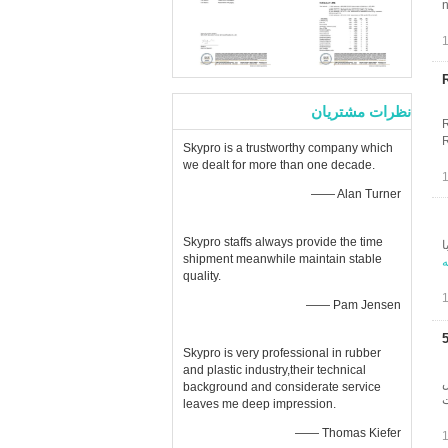
n
نظرات مشتریان
R
Skypro is a trustworthy company which
we dealt for more than one decade.
—— Alan Turner
Skypro staffs always provide the time
پلی استر نام محصول: نئورن سیاه (SBR SCR CR) با
shipment meanwhile maintain stable
ه
quality.
—— Pam Jensen
 54 &quot;x130&quot; یا 54
Skypro is very professional in rubber
and plastic industry,their technical
 ضخامت × 60 "عرض
background and considerate service
ت
leaves me deep impression.
—— Thomas Kiefer