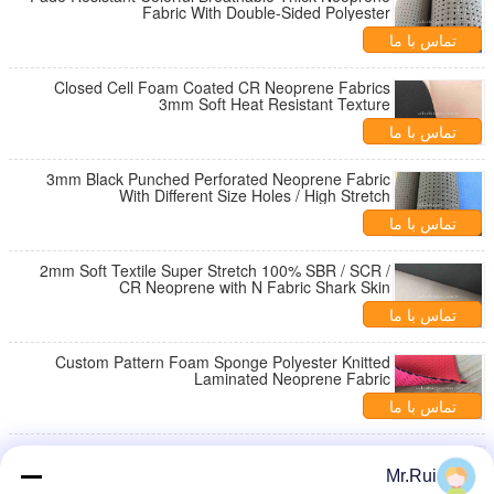
Fabric With Double-Sided Polyester
تماس با ما
Closed Cell Foam Coated CR Neoprene Fabrics
3mm Soft Heat Resistant Texture
تماس با ما
3mm Black Punched Perforated Neoprene Fabric
With Different Size Holes / High Stretch
تماس با ما
2mm Soft Textile Super Stretch 100% SBR / SCR /
CR Neoprene with N Fabric Shark Skin
تماس با ما
Custom Pattern Foam Sponge Polyester Knitted
Laminated Neoprene Fabric
تماس با ما
3mm Beige Elastic Soft Thick Neoprene Fabric Foam
Rubber Sheet Waterproof Flame Resistant
Mr.Rui