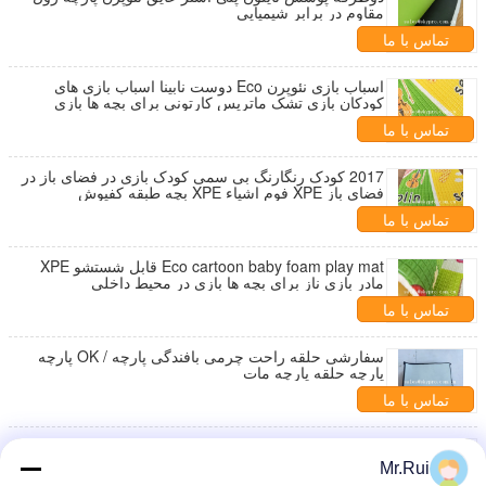
مقاوم در برابر شیمیایی
تماس با ما
اسباب بازی نئوپرن Eco دوست نابینا اسباب بازی های
کودکان بازی تشک ماتریس کارتونی برای بچه ها بازی
تماس با ما
2017 کودک رنگارنگ بی سمی کودک بازی در فضای باز در
فضای باز XPE فوم اشیاء XPE بچه طبقه کفپوش
تماس با ما
Eco cartoon baby foam play mat قابل شستشو XPE
مادر بازی ناز برای بچه ها بازی در محیط داخلی
تماس با ما
سفارشی حلقه راحت چرمی بافندگی پارچه / OK پارچه
پارچه حلقه پارچه مات
تماس با ما
کفی Soft Loop پارچه کتانی Neoprene پارچه ضد پارچه
کمان Fabric Roll
Mr.Rui