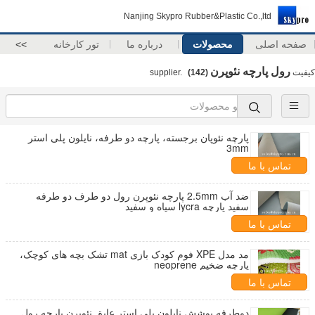
Nanjing Skypro Rubber&Plastic Co.,ltd
صفحه اصلی
محصولات
درباره ما
تور کارخانه
>>
رول پارچه نئوپرن
کیفیت
supplier.
(142)
پارچه نئوپان برجسته، پارچه دو طرفه، نایلون پلی استر
3mm
تماس با ما
ضد آب 2.5mm پارچه نئوپرن رول دو طرف دو طرفه
سفید پارچه lycra سیاه و سفید
تماس با ما
مد مدل XPE فوم کودک بازی mat تشک بچه های کوچک،
پارچه ضخیم neoprene
تماس با ما
دوطرفه پوشش نایلون پلی استر عایق نئوپرن پارچه رول