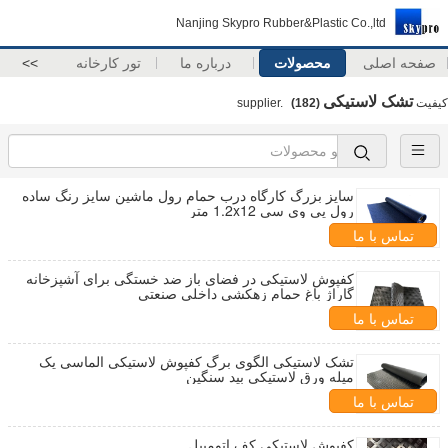
Nanjing Skypro Rubber&Plastic Co.,ltd
صفحه اصلی
محصولات
درباره ما
تور کارخانه
>>
تشک لاستیکی
کیفیت
supplier.
(182)
سایز بزرگ کارگاه درب حمام رول ماشین سایز رنگ ساده
رول پی وی سی 1.2x12 متر
تماس با ما
کفپوش لاستیکی در فضای باز ضد خستگی برای آشپزخانه
گاراژ باغ حمام زهکشی داخلی صنعتی
تماس با ما
تشک لاستیکی الگوی برگ کفپوش لاستیکی الماسی یک
میله ورق لاستیکی بید سنگین
تماس با ما
کفپوش لاستیکی کف اتومبیل