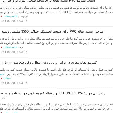
انتقال کمربند PVC تسمه نقاله برای تنباکو صنعتی بدون بو و غیر زبر
ر که ما برای صنعت دخانیات تولید کردیم، بی هوشی و بی نظیر است، مقاوم در برابر روغن، ض
خوردگی، استحکام کششی بالا است. این مواد ساخته شده از PVC، PU، PE، TPE و بوم دو طرفه است. ما همچنین
توانیم ...
ادامه مطلب
2017-03-16 11:51:02
ساختار تسمه نقاله PVC برای صنعت لجستیک، حداکثر 3500 میلیمتر. وسیع
 انتقال برای صنعت خودرو شرکت ما طراحی و تولید کمربند نقاله مقاوم در برابر برش با توجه ب
زای انتقال خط پرس بالا سرعت صنعت خودرو. این نوع تسمه نقاله با استفاده از پارچه ها
پ...
ادامه مطلب
2017-03-16 11:51:02
کمربند نقاله مقاوم در برابر روغن روغن انتقال روغن ضخامت 4.8mm
ا کمربند حمل و نقل با استفاده از پارچه های پلی استر با کیفیت بالا به عنوان هسته کمربند. پلیم
یسیته خوب و ثبات شکل است. ما به طور معمول از پلی وینیل کلرید (PVC)، پلی اور...
ادام
مطلب
2017-03-16 11:51:02
پشتیبانی مواد PU TPU PE PVC نوار نقاله کمربند خودرو و استفاده از صنع
تایر
 انتقال برای صنعت خودرو شرکت ما طراحی و تولید کمربند نقاله مقاوم در برابر برش با توجه ب
زای انتقال خط پرس بالا سرعت صنعت خودرو. این نوع تسمه نقاله با استفاده از پارچه ها