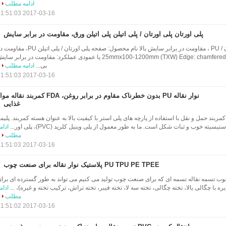
ادامه مطلب
2017-03-16 11:51:03
پلی اورتان پلی اورتان / پلی اتیلن پلی اتیلن ورق، مقاومت در برابر سایش
ورقه ورقه پلی اورتان / PU ، مقاومت در برابر سایش بالا نام محصول: صفحه پلی اورتان / پلی اتیلن PU،
برابر سایش بالا ابعاد: 3-25mmx100-1200mm (TXW) Edge: chamfered یا عمودی عملکرد: مقاومت در برابر سا
بی...
ادامه مطلب
2017-03-16 11:51:03
نوار نقاله PU بدون خطرناک مقاوم در برابر روغن، FDA کمربند نقاله 
غذایی
ا کمربند حمل و نقل با استفاده از پارچه های پلی استر با کیفیت بالا به عنوان هسته کمربند. پلیم
یسیته خوب و ثبات شکل است. ما به طور معمول از پلی وینیل کلرید (PVC)، پلی اور...
ادام
مطلب
2017-03-16 11:51:03
PU TPU PE TPEE پلاستیک نوار نقاله برای صنعت چوب
ب تسمه نقاله تسمه ای که برای صنعت چوب تولید می کنیم می تواند به طور گسترده ای برا
با چگالی بالا، تخته چگالی، تخته سه لا، تخته فیبر، تخته تراش، ترکیب تخته و غیره)، ...
ادام
مطلب
2017-03-16 11:51:02