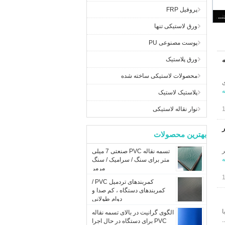
پروفیل FRP
کمربند ناقل صنعتی PVC با الگوی شبکه ای ماشین شکن چوب صاف قابل تنظیم گزینه های OEM
ورق لاستیکی تنها
پوست مصنوعی PU
ورق پلاستیک
محصولات لاستیکی ساخته شده
ی
ه
پلاستیک لاستیک
نوار نقاله لاستیکی
ر
بهترین محصولات
ر
تسمه نقاله PVC صنعتی 7 میلی
ه
متر برای سنگ / سرامیک / سنگ
مرمر
کمربندهای تردمیل PVC /
کمربندهای دستگاه ، کم صدا و
دوام طولانی
ا
الگوی گرانیت در بالای تسمه نقاله
.
PVC برای دستگاه در حال اجرا