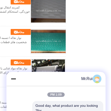
مخاطب
کمربند انتقال نو
مخاطب
نوار نقاله / تسمه
شخصیت های قطعات و اج
مخاطب
نوار نقاله مواد غذایی ی
کمربند دارای الاست
Mr.Rui
مخاطب
1:09 PM
نوار نقاله / تسمه
Good day, what product are you looking 
شخصیت های قطعات و اج
for?