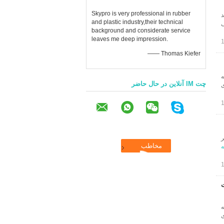
Skypro is very professional in rubber
د
and plastic industry,their technical
 می
background and considerate service
leaves me deep impression.
—— Thomas Kiefer
ه
چت IM آنلاین در حال حاضر
ی
ر
ه
ت
ه
ی