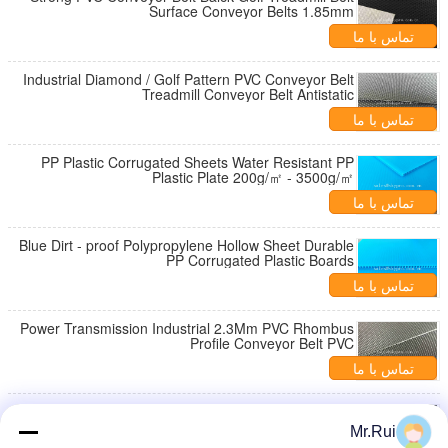
Surface Conveyor Belts 1.85mm
تماس با ما
Industrial Diamond / Golf Pattern PVC Conveyor Belt
Treadmill Conveyor Belt Antistatic
تماس با ما
PP Plastic Corrugated Sheets Water Resistant PP
Plastic Plate 200g/㎡ - 3500g/㎡
تماس با ما
Blue Dirt - proof Polypropylene Hollow Sheet Durable
PP Corrugated Plastic Boards
تماس با ما
Power Transmission Industrial 2.3Mm PVC Rhombus
Profile Conveyor Belt PVC
تماس با ما
1.6mm Black Diamond Textured Light PVC Conveyor
Belting Strong Load Capacity
Mr.Rui