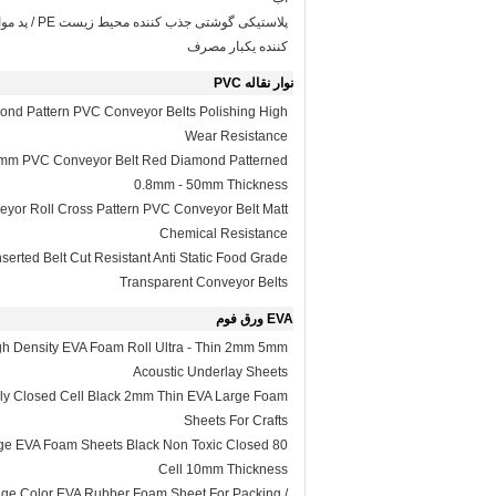
پلاستیکی گوشتی جذب ک
کننده یکبار مصرف
نوار نقاله PVC
ond Pattern PVC Conveyor Belts Polishing High
Wear Resistance
1.5mm PVC Conveyor Belt Red Diamond Patterned
0.8mm - 50mm Thickness
eyor Roll Cross Pattern PVC Conveyor Belt Matt
Chemical Resistance
nserted Belt Cut Resistant Anti Static Food Grade
Transparent Conveyor Belts
EVA ورق فوم
gh Density EVA Foam Roll Ultra - Thin 2mm 5mm
Acoustic Underlay Sheets
dly Closed Cell Black 2mm Thin EVA Large Foam
Sheets For Crafts
arge EVA Foam Sheets Black Non Toxic Closed
Cell 10mm Thickness
ge Color EVA Rubber Foam Sheet For Packing /