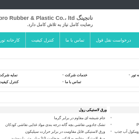
نانجینگ Skypro Rubber & Plastic Co.، ltd
رضایت کامل نیاز به تلاش کامل دارد.
درخواست نقل قول
تماس با ما
کنترل کیفیت
کارخانه تور
ه تور
خدمات شرکت
نمایه شرکت
تماس با ما
کنترل کیفیت
ورق لاستیکی رول
جام شیشه ای مقاوم در برابر گرما
تشک جادویی نقاشی بچه گانه درجه بندی مواد غذایی نقاشی کودکان
مکرومکول آب جذب
ورق لاستیکی قابل مقاومت در برابر حرارت سیلیکون
ورق لاستیکی مقاوم به لاتکس ضخامت 3.0 میلی متر را بپوشید