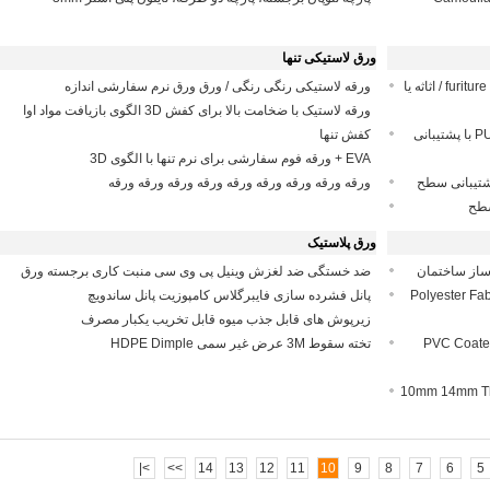
ورق لاستیکی تنها
سفارشی رنگارنگ چرم مصنوعی PU ثبت اختراع برای furiture / اثاثه یا
ورقه لاستیکی رنگی رنگی / ورق ورق نرم سفارشی اندازه
ورقه لاستیک با ضخامت بالا برای کفش 3D الگوی بازیافت مواد اوا
اثاثه یا لوازم داخلی PU چرم مصنوعی، چرم مصنوعی PU با پشتیبانی
کفش تنها
EVA + ورقه فوم سفارشی برای نرم تنها با الگوی 3D
ورقه ورقه ورقه ورقه ورقه ورقه ورقه ورقه ورقه
سطح
ورق پلاستیک
 ساز ساختمان
ضد خستگی ضد لغزش وینیل پی وی سی منبت کاری برجسته ورق
100% Polyeste
پانل فشرده سازی فایبرگلاس کامپوزیت پانل ساندویچ
زیرپوش های قابل جذب میوه قابل تخریب یکبار مصرف
PVC Coated
تخته سقوط 3M عرض غیر سمی HDPE Dimple
10mm 14mm Th
>|
>>
14
13
12
11
10
9
8
7
6
5