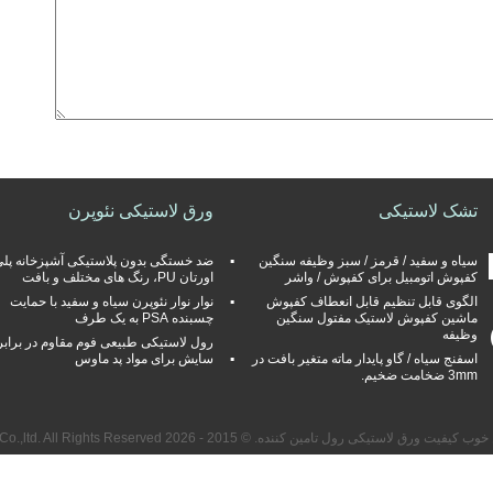
تشک لاستیکی
ورق لاستیکی نئوپرن
سیاه و سفید / قرمز / سبز وظیفه سنگین
ضد خستگی بدون پلاستیکی آشپزخانه پل
کفپوش اتومبیل برای کفپوش / واشر
اورتان PU، رنگ های مختلف و بافت
الگوی قابل تنظیم قابل انعطاف کفپوش
نوار نوار نئوپرن سیاه و سفید با حمایت
ماشین کفپوش لاستیک مفتول سنگین
چسبنده PSA به یک طرف
وظیفه
رول لاستیکی طبیعی فوم مقاوم در برابر
اسفنج سیاه / گاو پایدار ماته متغیر بافت در
سایش برای مواد پد ماوس
3mm ضخامت ضخیم.
یت ورق لاستیکی رول تامین کننده. © 2015 - 2026 Nanjing Skypro Rubber&Plastic Co.,ltd. All Rights Reserved.