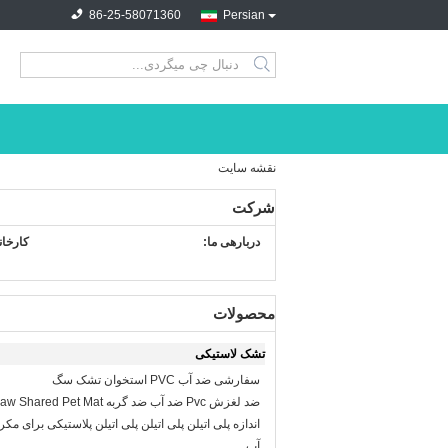
86-25-58071360
Persian
search
نقشه سایت
شرکت
دربارهی ما:
کارخان
محصولات
تشک لاستیکی
سفارشی ضد آب PVC استخوان تشک سگ
ضد لغزش Pvc ضد آب ضد گربه Paw Shared Pet Mat
اندازه پلی اتیلن پلی اتیلن پلی اتیلن پلاستیکی برای 
آب