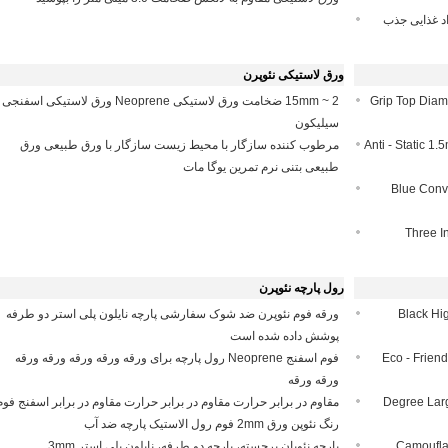
ننده محیط زیست PE / پد مواد غذایی جذب
ورق لاستیکی نئوپرن
Grip Top Diam
2 ~ 15mm ضخامت ورق لاستیکی Neoprene ورق لاستیکی اسفنجی
سیلیکون
Anti - Static 
مرطوب کننده سازگار با محیط زیست سازگار با ورق طبیعی ورق
طبیعی بتنی نرم تمرین یوگا مات
Blue Conv
Three I
رول پارچه نئوپرن
Black Hi
ورقه فوم نئوپرن ضد شوک سفارشی پارچه نایلون پلی استر دو طرفه
پوشش داده شده است
Eco - Frien
فوم اسفنج Neoprene رول پارچه برای ورقه ورقه ورقه ورقه ورقه
ورقه ورقه
80 Degree L
مقاوم در برابر حرارت مقاوم در برابر حرارت مقاوم در برابر اسفنج فوم
رنگ نئوپن ورق 2mm فوم رول الاستیک پارچه ضد آب
Camoufla
پارچه نئوپان برجسته، پارچه دو طرفه، نایلون پلی استر 3mm