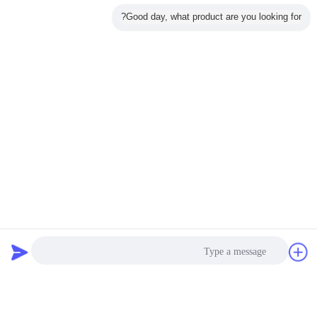
Good day, what product are you looking for?
پلاستیک لاستیک
اتاق تمرین درهم آمیختن کاشی سگ کوچولو کف کفپوش کفگیر لاستیکی
ورق لاستیکی رول
رول ورق لاستیکی انعطاف پذیر مغناطیسی نرم مقاوم در برابر دمای بالا
برای الکترونیک
تشک لاستیکی
کفپوش ضد لغزشی PVC ضد آب با ضخامت 5-20MM برای اتاق رقص
مهد کودک
ورق لاستیکی نئوپرن
پدهای ضد لرزش ضد آب CR SBR فوم سلول بسته 1 میلی متری
لاستیک 1 میلی متری ورق نئوپرن اسفنجی برای مواد لباس غواصی
گپ
درخواست نقل
قول
نوار نقاله PVC
تولید کننده عمده فروشی تسمه نقاله PVC ضد استاتیک، مقاوم در برابر
حرارت و روغن