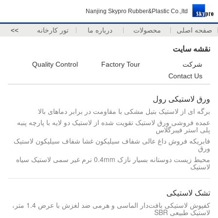
Nanjing Skypro Rubber&Plastic Co.,ltd
صفحه اصلی
محصولات
درباره ما
تور کارخانه
>>
نقشه سایت
شرکت
Factory Tour
Quality Control
Contact Us
ورق لاستیکی رول
برگه ای از لاستیک بتیل مشکی با مقاومت در برابر دماهای بالا
عمده فروشی ورق لاستیک تقویت شده از لاستیک دو لایه با پارچه پنبه
پلی استر فیبرگلاس
فابريکه فروش داغ عالی شفاف سیلیکون غشا شفاف سیلیکون لاستیک
ورق
محیط زیست دوستانه بسیار نازک 0.4mm نرم غیر سمی لاستیک سیاه
لاستیک
تشک لاستیکی
کفپوش لاستیکی بافت‌دار الماسی و هرمی ضد لغزش با عرض 1.4 متر،
لاستیک طبیعی SBR