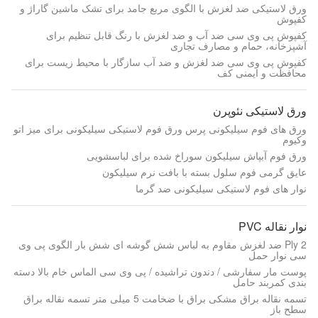
ورق لاستیکی ضد لغزش با الگوی مربع جامد برای تشک ماشین گاراژ و
کفپوش
کفپوش پی وی سی ضد آب و ضد لغزش با رنگ قابل تنظیم برای
آشپزخانه، حمام و مصارف تجاری
کفپوش پی وی سی ضد لغزش و ضد آب سازگار با محیط زیست برای
محافظت و ایمنی کف
ورق لاستیکی نئوپرن
ورق های فوم سیلیکونی پرس ورق فوم لاستیکی سیلیکونی برای میز اتو
وکیوم
ورق فوم آبپاش سیلیکون سوراخ شده برای لباسشویی
عایق گرمی فوم سلول بسته با بافت نرم سیلیکون
نوار های فوم لاستیکی سیلیکونی ضد گرما
نوار نقاله PVC
2 Ply ضد لغزش مقاوم به لباس شش گوشه ای شش بار الگوی پی وی
سی نوار حمل
پوست مار سفارشی / دندون تراشیده / پی وی سی الماس خام بالا دسته
بندی کمربند حامل
تسمه نقاله براق مشکی براق با ضخامت 5 میلی متر تسمه نقاله براق
سطح باز