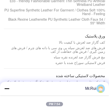
Eco - friendly Fashionable Garment Thin Softness PU Artificial
Wristband Leather
100% PU Superfine Synthetic Leather For Garment / Clothes Soft
Hand - Feeling
Black Rexine Leatherette PU Synthetic Leather Cloth Faux 54 /
55" Width
ورق پلاستیک
کف گاراژ ضد لغزش با کیفیت بالا
فرش های ضد لغزش سیاه پی وی سی با دانه های چرم / فرش های
زمین گیری / فرش های حفاظت از کف
مچ فرش گاراژ ضد لغزنده نقره سیاه
فرش لاستیکی سوراخ شده با حفره
محصولات لاستیکی ساخته شده
لاستیک مقاوم در برابر بوتیل ورقه ورقه لاستیک آلومینیوم فویل لاستیک
شستشوی ظرف سیلیکون اسفنجی محصولات لاستیکی 9.5 - 16kg / M³
Mr.Rui
سفید 15 میلی متر ضخامت رنگ آمیزی ظرف اسفنج تمیز برای
آشپزخانه
اسفنج سفید محصولات سحر و جادو اسفنج ملامین اسفنج تمیز کردن
7:54 PM
ظرف