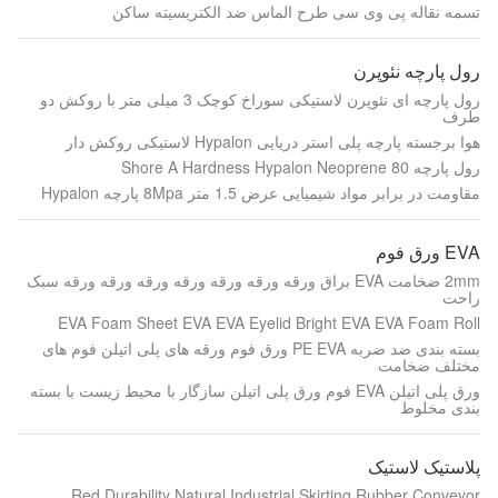
تسمه نقاله پی وی سی طرح الماس ضد الکتریسیته ساکن
رول پارچه نئوپرن
رول پارچه ای نئوپرن لاستیکی سوراخ کوچک 3 میلی متر با روکش دو
طرف
هوا برجسته پارچه پلی استر دریایی Hypalon لاستیکی روکش دار
رول پارچه 80 Shore A Hardness Hypalon Neoprene
مقاومت در برابر مواد شیمیایی عرض 1.5 متر 8Mpa پارچه Hypalon
EVA ورق فوم
2mm ضخامت EVA براق ورقه ورقه ورقه ورقه ورقه ورقه ورقه سبک
راحت
EVA Foam Sheet EVA EVA Eyelid Bright EVA EVA Foam Roll
بسته بندی ضد ضربه PE EVA ورق فوم ورقه های پلی اتیلن فوم های
مختلف ضخامت
ورق پلی اتیلن EVA فوم ورق پلی اتیلن سازگار با محیط زیست با بسته
بندی مخلوط
پلاستیک لاستیک
Red Durability Natural Industrial Skirting Rubber Conveyor