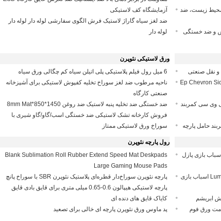
ر، سازگار با محیط زیست، ضد
آزمایشگاه کف لاستیکی
ضد لغز سیاه گاراژ لاستیک فرش الگوی سفارشی لوله دار لوله دار
ش و ضد خستگی
لوله دار
ورق لاستیکی نئوپرن
6 میل رول فیلم پلاستیکی پلی اتیلن سیاه کم چگالی ورق سیاه
 Ep Chevron Sidewall Conveyor
ناحیه مرطوب ضد لغز سوراخ تخلیه کفپوش لاستیکی برای آشپزخانه
صنعتی کارگاه
شکی طرح پی وی سی کمربند
ضد خستگی ضد تخلیه پنبه لاستیک ضد روغن 1450*850*8mm Mat
فروش کارخانه تشک لاستیکی ضد خستگی اسب/گاو/گاو شیری با
سوراخ ورق لاستیکی ممتاز
رول پارچه نئوپرن
E مجموعه ای از اسباب بازی پازل
Blank Sublimation Roll Rubber Extend Speed ​​Mat Deskpads
Large Gaming Mouse Pads
ایمنی Luminescent Color 3D EVA Foam Sheet Bricks اسباب بازی
پارچه نئوپرن سوراخ‌دار قطره‌ای پلاستیک نئوپرن SBR با سوراخ پانچ
پارچه لاستیکی هیپالون 0.6-0.65 میلی متری برای قایق بادی قایق
کایاک قایق های دنده ای
گارنگ ضخامت ورق فوم
پد ماوس ورق نئوپرن پارچه ای خالی برای تصعید