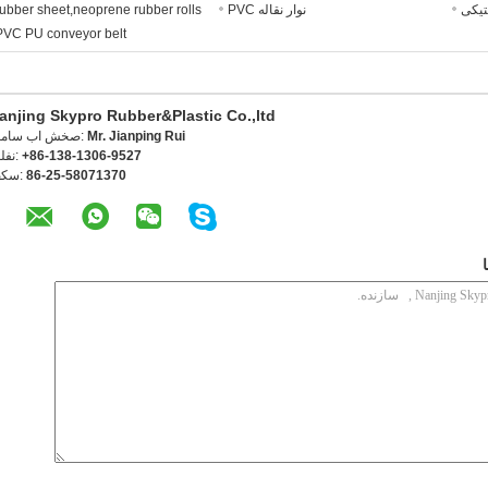
تیکی
نوار نقاله PVC
rubber sheet,neoprene rubber rolls
PVC PU conveyor belt
anjing Skypro Rubber&Plastic Co.,ltd
Mr. Jianping Rui
تماس با شخص
+86-138-1306-9527
تلفن
86-25-58071370
فکس