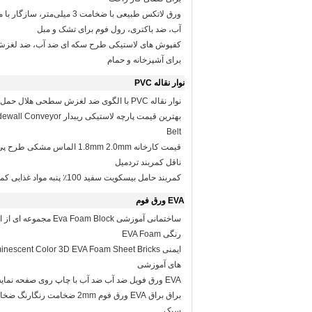
ورق لاتکس طبیعی با ضخامت 3 میلی‌مت
آب، ضد باکتری، رول فوم برای تشک و مبل
کفپوش های لاستیکی طرح سکه ای ضد آب، ضد لغز
برای آشپزخانه و حمام
نوار نقاله PVC
نوار نقاله PVC با الگوی ضد لغزش سطحی هلال حمل و نقل صنعتی
بهترین قیمت پارچه لاستیکی ریبدار
Belt
قیمت کارخانه 1.8mm 2.0mm الماس م
ناقل کمربند تردمیل
کمربند حامل بیسکویت سفید 100٪ پنبه مواد غذایی کمربند حامل پارچه
EVA ورق فوم
ساختمانی آموزشی va Foam Block
رنگی EVA Foam
های آموزشی
EVA ورق فویل ضد آب ضد آب با چاپ روی صفحه نمایش ابریشم
براق براق EVA ورق فوم 2mm ضخامت رن
سبک