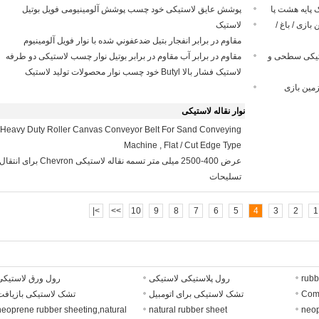
ک پایه هشت پا
پوشش عایق لاستیکی خود چسب پوشش آلومینیومی فویل بوتیل
زی / باغ /
لاستیک
مقاوم در برابر انفجار بتيل ضدعفوني شده با نوار فويل آلومينيوم
تیکی سطحی و
مقاوم در برابر آب مقاوم در برابر بوتیل نوار چسب لاستیکی دو طرفه
لاستیک فشار بالا Butyl خود چسب نوار محصولات تولید لاستیک
مین بازی
نوار نقاله لاستیکی
Heavy Duty Roller Canvas Conveyor Belt For Sand Conveying
Machine , Flat / Cut Edge Type
عرض 400-2500 میلی متر تسمه نقاله لاستیکی Chevron برای انتقا
تسلیحات
>|
>>
10
9
8
7
6
5
4
3
2
1
rubb
رول پلاستیکی لاستیکی
رول ورق لاستیکی
Comm
تشک لاستیکی برای اتومبیل
تشک لاستیکی بازیافت
neoprene rubber sheeting,natural
natural rubber sheet
neop