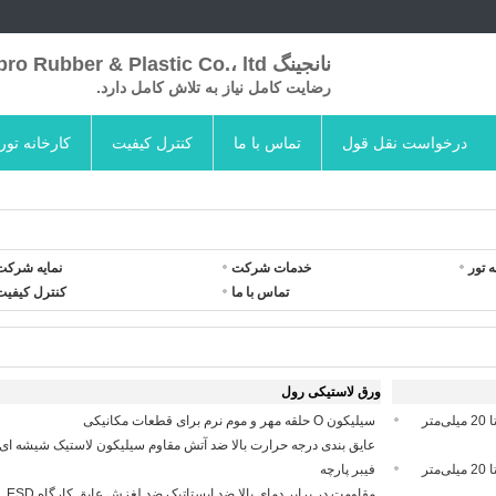
نانجینگ Skypro Rubber & Plastic Co.، ltd
رضایت کامل نیاز به تلاش کامل دارد.
درخواست نقل قول
تماس با ما
کنترل کیفیت
کارخانه تور
ه تور
خدمات شرکت
نمایه شرکت
تماس با ما
کنترل کیفیت
ورق لاستیکی رول
کفپوش پی وی سی ضد آب و ضد لغزش با ضخامت 5 تا 20 میلی‌متر
سیلیکون O حلقه مهر و موم نرم برای قطعات مکانیکی
عایق بندی درجه حرارت بالا ضد آتش مقاوم سیلیکون لاستیک شیشه ای
کفپوش پی وی سی ضد لغزش و ضد آب با ضخامت 5 تا 20 میلی‌متر
فیبر پارچه
مقاومت در برابر دمای بالا ضد ایستاتیک ضد لغزش عایق کارگاه ESD