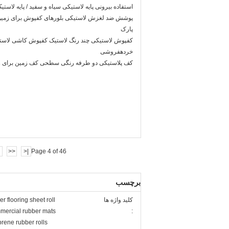
استفاده بیرونی پایه لاستیکی سیاه و سفید / پایه لاستی
پوشش ضد لغزش لاستیکی بلورهای کفپوش برای زمین با
پارک
کفپوش لاستیکی چند رنگ لاستیک کفپوش کاشی لاس
خردهفروشی
کف پلاستیکی دو طرفه رنگی سطحی کف زمین برای ز
<<
|<
Page 4 of 46
برچسب
کلید واژه ها
er flooring sheet roll
ercial rubber mats
:
rene rubber rolls