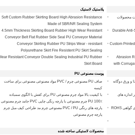
پلاستیک لاستیک
اخت محصولات
Soft Custom Rubber Skirting Board High Abrasion Resistance
Made of SBR/NR Sealing System
4.5mm Thickness Skirting Board Rubber High Wear Resistant
Durable Anti-
Conveyor Belt Flat Rubber Side Seal PU Conveyor Material
Conveyor Skirting Rubber PU Strips Wear - resistant
Custom Printed
Polyurethane Skirt Fire Resistent PU Skirt Sealing
Wear Resistant Conveyor Double Sealing Industrial PU Rubber
Abrasion R
Skirt Board
with Corrug
پوست مصنوعی PU
ورق حفره ای از پلاستیک ضد ایستاتیک ضد شعله ای UV و ورق دوگانه
صاف PU مصنوعی چرم / PVC مواد مصنوعی مصنوعی برای ساخت
کیسه
 شفاف و سخت و پوشش بسته بندی PVC در اندازه های
با کیفیت بالا مواد چرم مصنوعی PU برای کفش با الگوی سمباده
100٪ PU چرم مصنوعی با پارچه رنگی چاپی PVC جامد چرم مصنوعی
اندازه سفارشی ورق پی وی سی و ورق پلاستیکی دارای گواهی ROHS
پارچه های رنگی PVC / PU مصنوعی چرم مد طراحی کیف مبل چرم
پارچه چرم مصنوعی
محصولات لاستیکی ساخته شده